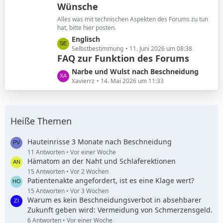
Wünsche
z
g
t
e
Alles was mit technischen Aspekten des Forums zu tun
e
hat, bitte hier posten.
B
L
Englisch
e
e
Selbstbestimmung
11. Juni 2026 um 08:38
i
FAQ zur Funktion des Forums
t
t
z
L
Narbe und Wulst nach Beschneidung
r
t
e
Xavierrz
14. Mai 2026 um 11:33
ä
e
t
g
B
z
e
e
t
i
Heiße Themen
e
t
B
r
e
Hauteinrisse 3 Monate nach Beschneidung
ä
i
11 Antworten
Vor einer Woche
g
Hämatom an der Naht und Schlaferektionen
t
e
r
15 Antworten
Vor 2 Wochen
Patientenakte angefordert, ist es eine Klage wert?
ä
g
15 Antworten
Vor 3 Wochen
Warum es kein Beschneidungsverbot in absehbarer
e
Zukunft geben wird: Vermeidung von Schmerzensgeld.
6 Antworten
Vor einer Woche