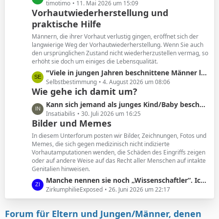
e
e
timotimo
11. Mai 2026 um 15:09
Vorhautwiederherstellung und
i
t
t
praktische Hilfe
z
r
t
Männern, die ihrer Vorhaut verlustig gingen, eröffnet sich der
ä
e
langwierige Weg der Vorhautwiederherstellung. Wenn Sie auch
g
B
den ursprünglichen Zustand nicht wiederherzustellen vermag, so
e
erhöht sie doch um einiges die Lebensqualität.
e
i
L
"Viele in jungen Jahren beschnittene Männer leiden unter den Folgen. Und wollen ihre Vorhaut zurück. "
t
e
Selbstbestimmung
4. August 2026 um 08:06
Wie gehe ich damit um?
r
t
ä
z
L
Kann sich jemand als junges Kind/Baby beschnittener noch an seine Vorhaut erinnern?
g
t
e
Insatiabilis
30. Juli 2026 um 16:25
e
e
Bilder und Memes
t
B
z
In diesem Unterforum posten wir Bilder, Zeichnungen, Fotos und
e
t
Memes, die sich gegen medizinisch nicht indizierte
i
Vorhautamputationen wenden, die Schäden des Eingriffs zeigen
e
t
oder auf andere Weise auf das Recht aller Menschen auf intakte
B
Genitalien hinweisen.
r
e
ä
L
Manche nennen sie noch „Wissenschaftler“. Ich nenne sie geldgesteuerte Marionetten.
i
g
e
ZirkumphilieExposed
26. Juni 2026 um 22:17
t
e
t
r
z
ä
Forum für Eltern und Jungen/Männer, denen