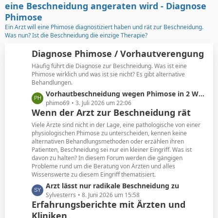
t
g
eine Beschneidung angeraten wird - Diagnose
e
e
Phimose
B
Ein Arzt will eine Phimose diagnostiziert haben und rät zur Beschneidung.
e
Was nun? Ist die Beschneidung die einzige Therapie?
i
t
Diagnose Phimose / Vorhautverengung
r
Häufig führt die Diagnose zur Beschneidung. Was ist eine
ä
Phimose wirklich und was ist sie nicht? Es gibt alternative
g
Behandlungen.
e
L
Vorhautbeschneidung wegen Phimose in 2 Wochen
e
phimo69
3. Juli 2026 um 22:06
Wenn der Arzt zur Beschneidung rät
t
z
Viele Ärzte sind nicht in der Lage, eine pathologische von einer
t
physiologischen Phimose zu unterscheiden, kennen keine
alternativen Behandlungsmethoden oder erzählen ihren
e
Patienten, Beschneidung sei nur ein kleiner Eingriff. Was ist
B
davon zu halten? In diesem Forum werden die gängigen
e
Probleme rund um die Beratung von Ärzten und alles
i
Wissenswerte zu diesem Eingriff thematisiert.
t
L
Arzt lässt nur radikale Beschneidung zu
r
e
Sylvesterrs
8. Juni 2026 um 15:58
ä
Erfahrungsberichte mit Ärzten und
t
g
Kliniken
z