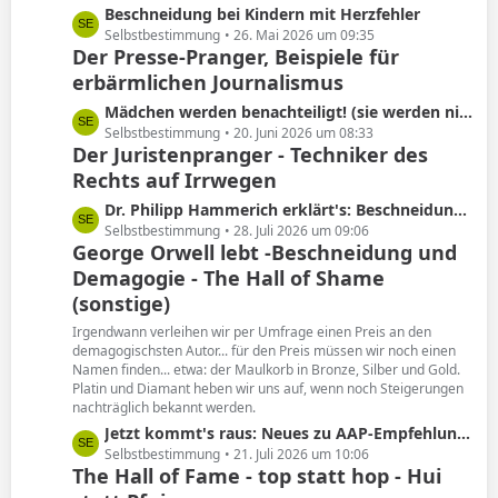
L
Beschneidung bei Kindern mit Herzfehler
e
e
Selbstbestimmung
26. Mai 2026 um 09:35
Der Presse-Pranger, Beispiele für
t
erbärmlichen Journalismus
z
t
L
Mädchen werden benachteiligt! (sie werden nicht beschnitten)
e
e
Selbstbestimmung
20. Juni 2026 um 08:33
B
Der Juristenpranger - Techniker des
t
e
Rechts auf Irrwegen
z
i
t
L
Dr. Philipp Hammerich erklärt's: Beschneidung hat keine Spätfolgen!
t
e
e
Selbstbestimmung
28. Juli 2026 um 09:06
r
B
George Orwell lebt -Beschneidung und
t
ä
e
Demagogie - The Hall of Shame
z
g
i
t
(sonstige)
e
t
e
Irgendwann verleihen wir per Umfrage einen Preis an den
r
B
demagogischsten Autor... für den Preis müssen wir noch einen
ä
e
Namen finden... etwa: der Maulkorb in Bronze, Silber und Gold.
g
i
Platin und Diamant heben wir uns auf, wenn noch Steigerungen
e
nachträglich bekannt werden.
t
r
L
Jetzt kommt's raus: Neues zu AAP-Empfehlung von 2012!
ä
e
Selbstbestimmung
21. Juli 2026 um 10:06
The Hall of Fame - top statt hop - Hui
g
t