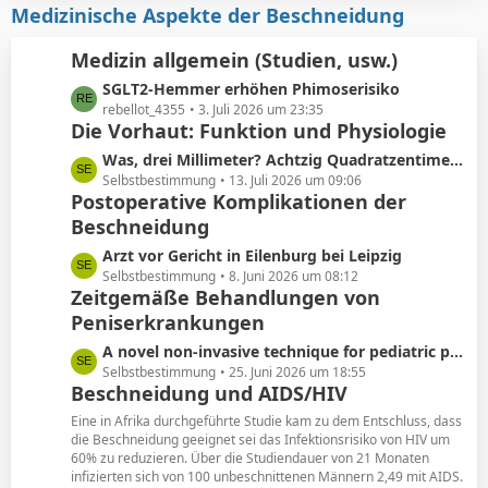
i
z
Medizinische Aspekte der Beschneidung
e
t
t
r
e
Medizin allgemein (Studien, usw.)
ä
B
L
SGLT2-Hemmer erhöhen Phimoserisiko
g
e
e
rebellot_4355
3. Juli 2026 um 23:35
e
i
Die Vorhaut: Funktion und Physiologie
t
t
z
r
L
Was, drei Millimeter? Achtzig Quadratzentimeter!
t
ä
e
Selbstbestimmung
13. Juli 2026 um 09:06
e
Postoperative Komplikationen der
g
t
B
e
Beschneidung
z
e
t
L
Arzt vor Gericht in Eilenburg bei Leipzig
i
e
e
Selbstbestimmung
8. Juni 2026 um 08:12
t
B
Zeitgemäße Behandlungen von
t
r
e
Peniserkrankungen
z
ä
i
t
g
L
A novel non-invasive technique for pediatric phimosis treatment
t
e
e
e
Selbstbestimmung
25. Juni 2026 um 18:55
r
B
Beschneidung und AIDS/HIV
t
ä
e
z
g
Eine in Afrika durchgeführte Studie kam zu dem Entschluss, dass
i
t
die Beschneidung geeignet sei das Infektionsrisiko von HIV um
e
t
60% zu reduzieren. Über die Studiendauer von 21 Monaten
e
r
infizierten sich von 100 unbeschnittenen Männern 2,49 mit AIDS.
B