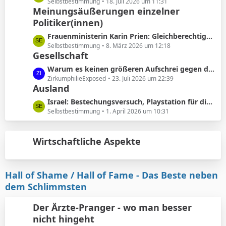
ä
e
Selbstbestimmung
18. Juli 2026 um 11:31
e
Meinungsäußerungen einzelner
g
t
B
e
Politiker(innen)
z
e
t
L
Frauenministerin Karin Prien: Gleichberechtigung sei ..kein nettes Zugeständnis ..sondern ein Verfassungsauftrag
i
e
e
Selbstbestimmung
8. März 2026 um 12:18
t
B
Gesellschaft
t
r
e
z
L
Warum es keinen größeren Aufschrei gegen die Vorhautbeschneidung gibt.
ä
i
t
e
ZirkumphilieExposed
23. Juli 2026 um 22:39
g
t
e
Ausland
t
e
r
B
z
L
Israel: Bestechungsversuch, Playstation für die werdenden Eltern
ä
e
t
e
Selbstbestimmung
1. April 2026 um 10:31
g
i
e
t
e
t
B
z
r
e
Wirtschaftliche Aspekte
t
ä
i
e
g
t
B
e
r
e
Hall of Shame / Hall of Fame - Das Beste neben
ä
i
dem Schlimmsten
g
t
e
r
Der Ärzte-Pranger - wo man besser
ä
nicht hingeht
g