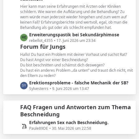
e
t
Hier kann man seine Erfahrungen mit Ärzten oder Kliniken
e
schildern. Wie waren die Aufklärung und die Behandlung? Zu
B
wem würde man jederzeit wieder hingehen und zum wem auf
keinen Fall? Erfahrungsberichte sind wertvoll, egal, ob man die
e
Behandlung als gut oder als schlecht empfunden hat.
i
L
Erweiterungspastik bei Sekundärphimose
t
e
rebellot_4355
17. Juni 2026 um 23:34
r
Forum für Jungs
t
ä
z
g
Hallo! Du hast ein Problem mit deiner Vorhaut und suchst Rat?
t
e
Du hast Angst vor einer Beschneidung?
Du bist beschnitten und schämst dich deswegen?
e
Du hast ein anderes Problem „da unten“ und traust dich nicht, mit
B
den Eltern zu reden?
e
L
Erektionsprobleme - falsche Mechanik der SB?
i
e
Sylvesterrs
9. Juni 2026 um 13:47
t
t
r
z
ä
FAQ Fragen und Antworten zum Thema
t
g
Beschneidung
e
e
B
L
Erfahrungen Sex nach Beschneidung.
e
e
Paule89DE
30. Mai 2026 um 22:58
i
t
t