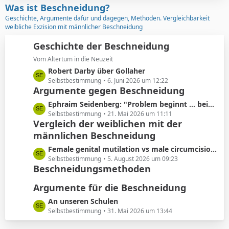
z
Was ist Beschneidung?
r
t
Geschichte, Argumente dafür und dagegen, Methoden. Vergleichbarkeit
ä
e
weibliche Exzision mit männlicher Beschneidung
g
B
e
e
Geschichte der Beschneidung
i
Vom Altertum in die Neuzeit
t
L
Robert Darby über Gollaher
r
e
Selbstbestimmung
6. Juni 2026 um 12:22
ä
Argumente gegen Beschneidung
t
g
z
L
Ephraim Seidenberg: "Problem beginnt ... beim Abschneiden der Vorhaut"
e
t
e
Selbstbestimmung
21. Mai 2026 um 11:11
e
Vergleich der weiblichen mit der
t
B
männlichen Beschneidung
z
e
t
L
Female genital mutilation vs male circumcision: Understanding the differences
i
e
e
Selbstbestimmung
5. August 2026 um 09:23
t
B
Beschneidungsmethoden
t
r
e
z
ä
i
Argumente für die Beschneidung
t
g
t
e
L
An unseren Schulen
e
r
B
e
Selbstbestimmung
31. Mai 2026 um 13:44
ä
e
t
g