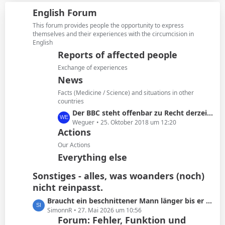
i
z
g
English Forum
t
t
e
r
e
This forum provides people the opportunity to express
ä
B
themselves and their experiences with the circumcision in
g
English
e
e
i
Reports of affected people
t
Exchange of experiences
r
News
ä
Facts (Medicine / Science) and situations in other
g
countries
e
L
Der BBC steht offenbar zu Recht derzeit in der Kritik
e
Weguer
25. Oktober 2018 um 12:20
Actions
t
z
Our Actions
t
Everything else
e
B
Sonstiges - alles, was woanders (noch)
e
nicht reinpasst.
i
L
Braucht ein beschnittener Mann länger bis er kommt oder ist das Schwachsinn?
t
e
SimonnR
27. Mai 2026 um 10:56
r
Forum: Fehler, Funktion und
t
ä