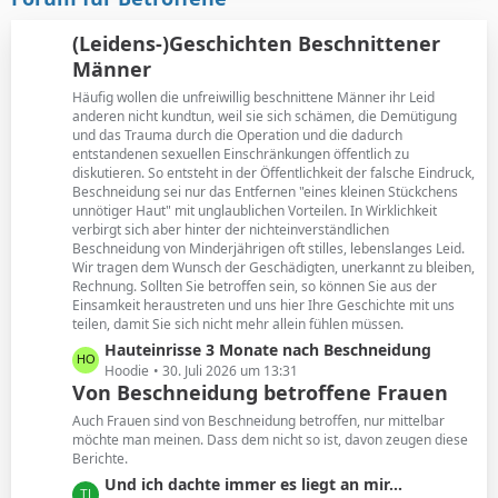
t
B
r
e
(Leidens-)Geschichten Beschnittener
ä
i
Männer
g
t
e
Häufig wollen die unfreiwillig beschnittene Männer ihr Leid
r
anderen nicht kundtun, weil sie sich schämen, die Demütigung
ä
und das Trauma durch die Operation und die dadurch
g
entstandenen sexuellen Einschränkungen öffentlich zu
e
diskutieren. So entsteht in der Öffentlichkeit der falsche Eindruck,
Beschneidung sei nur das Entfernen "eines kleinen Stückchens
unnötiger Haut" mit unglaublichen Vorteilen. In Wirklichkeit
verbirgt sich aber hinter der nichteinverständlichen
Beschneidung von Minderjährigen oft stilles, lebenslanges Leid.
Wir tragen dem Wunsch der Geschädigten, unerkannt zu bleiben,
Rechnung. Sollten Sie betroffen sein, so können Sie aus der
Einsamkeit heraustreten und uns hier Ihre Geschichte mit uns
teilen, damit Sie sich nicht mehr allein fühlen müssen.
L
Hauteinrisse 3 Monate nach Beschneidung
e
Hoodie
30. Juli 2026 um 13:31
Von Beschneidung betroffene Frauen
t
z
Auch Frauen sind von Beschneidung betroffen, nur mittelbar
t
möchte man meinen. Dass dem nicht so ist, davon zeugen diese
Berichte.
e
B
L
Und ich dachte immer es liegt an mir...