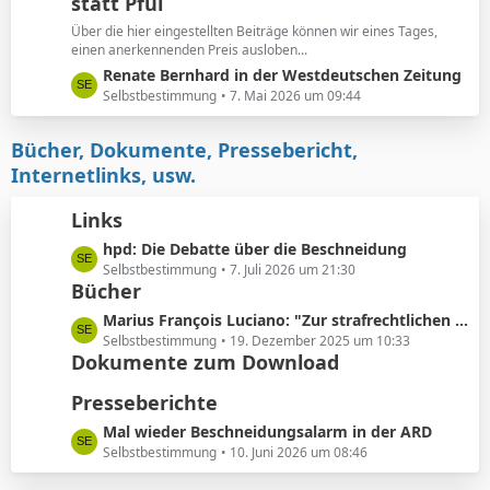
e
statt Pfui
z
t
Über die hier eingestellten Beiträge können wir eines Tages,
e
einen anerkennenden Preis ausloben...
B
L
Renate Bernhard in der Westdeutschen Zeitung
e
e
Selbstbestimmung
7. Mai 2026 um 09:44
i
t
t
z
Bücher, Dokumente, Pressebericht,
r
t
Internetlinks, usw.
ä
e
g
B
Links
e
e
L
hpd: Die Debatte über die Beschneidung
i
e
Selbstbestimmung
7. Juli 2026 um 21:30
t
Bücher
t
r
z
ä
L
Marius François Luciano: "Zur strafrechtlichen Einordnung medizinisch nicht indizierter Eingriffe in die Körpersubstanz von Kindern"
t
g
e
Selbstbestimmung
19. Dezember 2025 um 10:33
e
e
Dokumente zum Download
t
B
z
Presseberichte
e
t
i
e
L
Mal wieder Beschneidungsalarm in der ARD
t
B
e
Selbstbestimmung
10. Juni 2026 um 08:46
r
e
t
ä