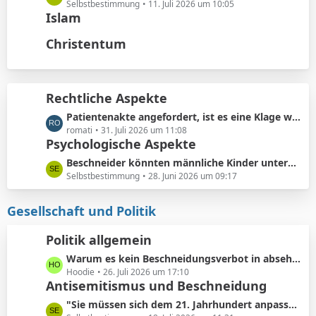
t
ä
e
Selbstbestimmung
11. Juli 2026 um 10:05
e
Islam
g
t
B
e
z
Christentum
e
t
i
e
t
B
r
e
Rechtliche Aspekte
ä
i
g
L
Patientenakte angefordert, ist es eine Klage wert?
t
e
e
romati
31. Juli 2026 um 11:08
r
Psychologische Aspekte
t
ä
z
g
L
Beschneider könnten männliche Kinder unterbewusst als ihre künftigen Konkurrenten bei der Partnersuche wahrnehmen.
t
e
e
Selbstbestimmung
28. Juni 2026 um 09:17
e
t
B
z
Gesellschaft und Politik
e
t
i
e
Politik allgemein
t
B
r
L
Warum es kein Beschneidungsverbot in absehbarer Zukunft geben wird: Vermeidung von Schmerzensgeld.
e
ä
e
Hoodie
26. Juli 2026 um 17:10
i
Antisemitismus und Beschneidung
g
t
t
e
z
r
L
"Sie müssen sich dem 21. Jahrhundert anpassen"
t