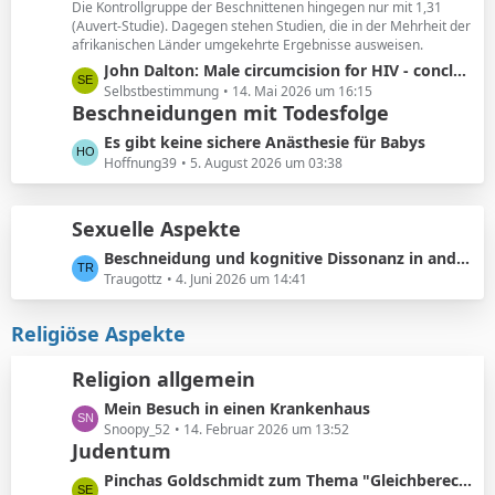
ä
Die Kontrollgruppe der Beschnittenen hingegen nur mit 1,31
e
(Auvert-Studie). Dagegen stehen Studien, die in der Mehrheit der
g
i
afrikanischen Länder umgekehrte Ergebnisse ausweisen.
e
t
L
John Dalton: Male circumcision for HIV - conclusions sensitive to assumptions
r
e
Selbstbestimmung
14. Mai 2026 um 16:15
ä
Beschneidungen mit Todesfolge
t
g
z
L
Es gibt keine sichere Anästhesie für Babys
e
t
e
Hoffnung39
5. August 2026 um 03:38
e
t
B
z
e
Sexuelle Aspekte
t
i
e
L
Beschneidung und kognitive Dissonanz in anderen Foren
t
B
e
Traugottz
4. Juni 2026 um 14:41
r
e
t
ä
i
z
Religiöse Aspekte
g
t
t
e
r
e
Religion allgemein
ä
B
g
L
Mein Besuch in einen Krankenhaus
e
e
e
Snoopy_52
14. Februar 2026 um 13:52
i
Judentum
t
t
z
r
L
Pinchas Goldschmidt zum Thema "Gleichberechtigung von Mann und Frau"