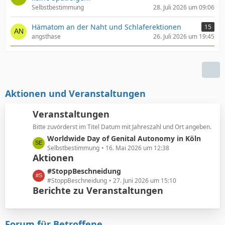
Selbstbestimmung
28. Juli 2026 um 09:06
Hämatom an der Naht und Schlaferektionen
15
angsthase
26. Juli 2026 um 19:45
Aktionen und Veranstaltungen
Veranstaltungen
Bitte zuvörderst im Titel Datum mit Jahreszahl und Ort angeben.
L
Worldwide Day of Genital Autonomy in Köln
e
Selbstbestimmung
16. Mai 2026 um 12:38
Aktionen
t
z
L
#StoppBeschneidung
t
e
#StoppBeschneidung
27. Juni 2026 um 15:10
e
Berichte zu Veranstaltungen
t
B
z
e
t
i
e
Forum für Betroffene