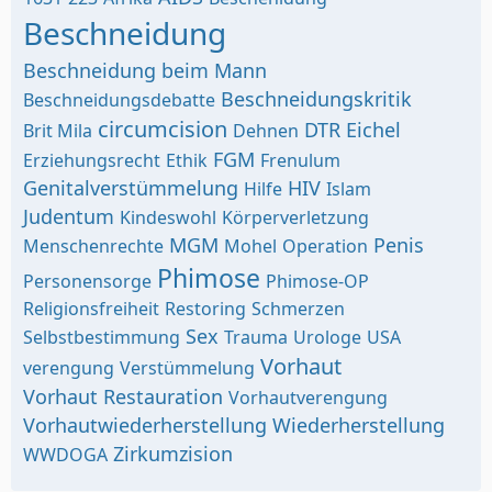
Beschneidung
Beschneidung beim Mann
Beschneidungskritik
Beschneidungsdebatte
circumcision
DTR
Eichel
Brit Mila
Dehnen
FGM
Erziehungsrecht
Ethik
Frenulum
Genitalverstümmelung
HIV
Hilfe
Islam
Judentum
Kindeswohl
Körperverletzung
MGM
Penis
Menschenrechte
Mohel
Operation
Phimose
Personensorge
Phimose-OP
Religionsfreiheit
Restoring
Schmerzen
Sex
Selbstbestimmung
Trauma
Urologe
USA
Vorhaut
verengung
Verstümmelung
Vorhaut Restauration
Vorhautverengung
Vorhautwiederherstellung
Wiederherstellung
Zirkumzision
WWDOGA