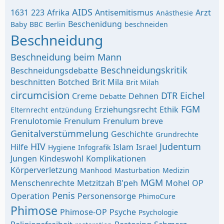
AIDS
1631
223
Afrika
Antisemitismus
Arzt
Anästhesie
Beschenidung
Baby
BBC
Berlin
beschneiden
Beschneidung
Beschneidung beim Mann
Beschneidungskritik
Beschneidungsdebatte
beschnitten
Botched
Brit Mila
Brit Milah
circumcision
DTR
Eichel
Creme
Dehnen
Debatte
FGM
Erziehungsrecht
Ethik
Elternrecht
entzündung
Frenulotomie
Frenulum
Frenulum breve
Genitalverstümmelung
Geschichte
Grundrechte
HIV
Judentum
Hilfe
Islam
Israel
Hygiene
Infografik
Jungen
Kindeswohl
Komplikationen
Körperverletzung
Manhood
Masturbation
Medizin
MGM
Menschenrechte
Metzitzah B'peh
Mohel
OP
Penis
Operation
Personensorge
PhimoCure
Phimose
Phimose-OP
Psyche
Psychologie