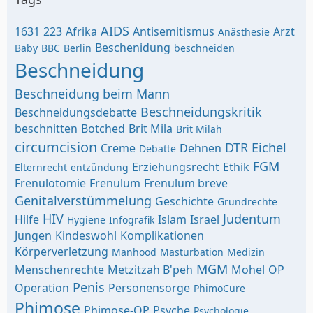
AIDS
1631
223
Afrika
Antisemitismus
Arzt
Anästhesie
Beschenidung
Baby
BBC
Berlin
beschneiden
Beschneidung
Beschneidung beim Mann
Beschneidungskritik
Beschneidungsdebatte
beschnitten
Botched
Brit Mila
Brit Milah
circumcision
DTR
Eichel
Creme
Dehnen
Debatte
FGM
Erziehungsrecht
Ethik
Elternrecht
entzündung
Frenulotomie
Frenulum
Frenulum breve
Genitalverstümmelung
Geschichte
Grundrechte
HIV
Judentum
Hilfe
Islam
Israel
Hygiene
Infografik
Jungen
Kindeswohl
Komplikationen
Körperverletzung
Manhood
Masturbation
Medizin
MGM
Menschenrechte
Metzitzah B'peh
Mohel
OP
Penis
Operation
Personensorge
PhimoCure
Phimose
Phimose-OP
Psyche
Psychologie