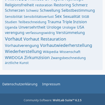
Religionsfreiheit
Restoring
Schmerz
restoration
Schmerzen
Schwellung
Selbstbestimmung
Schweiz
Sex
Sexualität
Sensibilität
Sensibilitätsverlust
StGB
Trauma
Triple Inzision
Studien
Teilbeschneidung
Unversehrtheit
Urologe
USA
Uganda
Urologie
verengung
Verstümmelung
verfassungswidrig
Vorhaut
Vorhaut Restauration
Vorhautwiederherstellung
Vorhautverengung
Wiederherstellung
Wikipedia
Wissenschaft
Zirkumzision
WWDOGA
Zwangsbeschneidung
ärztliche Kunst
Datenschutzerklärung
Impressum
Community-Software:
WoltLab Suite™ 6.2.5