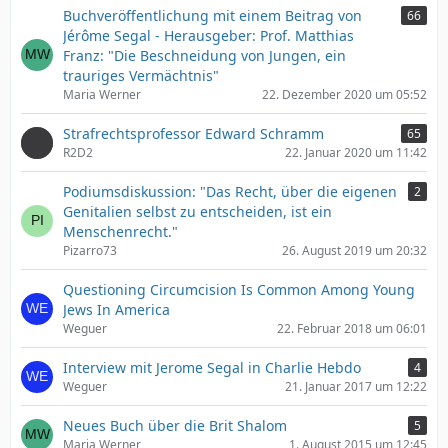
Buchveröffentlichung mit einem Beitrag von
66
Jérôme Segal - Herausgeber: Prof. Matthias
Franz: "Die Beschneidung von Jungen, ein
trauriges Vermächtnis"
Maria Werner
22. Dezember 2020 um 05:52
Strafrechtsprofessor Edward Schramm
65
R2D2
22. Januar 2020 um 11:42
Podiumsdiskussion: "Das Recht, über die eigenen
2
Genitalien selbst zu entscheiden, ist ein
Menschenrecht."
Pizarro73
26. August 2019 um 20:32
Questioning Circumcision Is Common Among Young
Jews In America
Weguer
22. Februar 2018 um 06:01
Interview mit Jerome Segal in Charlie Hebdo
4
Weguer
21. Januar 2017 um 12:22
Neues Buch über die Brit Shalom
5
Maria Werner
1. August 2015 um 12:45