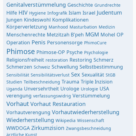
Genitalverstümmelung
Geschichte
Grundrechte
HIV
Judentum
Hilfe
Islam
Israel
Hygiene
Infografik
Jungen
Kindeswohl
Komplikationen
Körperverletzung
Manhood
Masturbation
Medizin
MGM
Menschenrechte
Metzitzah B'peh
Mohel
OP
Penis
Operation
Personensorge
PhimoCure
Phimose
Phimose-OP
Psyche
Psychologie
Religionsfreiheit
Restoring
Schmerz
restoration
Schmerzen
Schwellung
Selbstbestimmung
Schweiz
Sex
Sexualität
Sensibilität
Sensibilitätsverlust
StGB
Trauma
Triple Inzision
Studien
Teilbeschneidung
Unversehrtheit
Urologe
USA
Uganda
Urologie
verengung
Verstümmelung
verfassungswidrig
Vorhaut
Vorhaut Restauration
Vorhautwiederherstellung
Vorhautverengung
Wiederherstellung
Wikipedia
Wissenschaft
Zirkumzision
WWDOGA
Zwangsbeschneidung
ärztliche Kunst