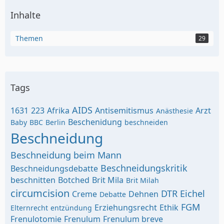
Inhalte
Themen
29
Tags
AIDS
1631
223
Afrika
Antisemitismus
Arzt
Anästhesie
Beschenidung
Baby
BBC
Berlin
beschneiden
Beschneidung
Beschneidung beim Mann
Beschneidungskritik
Beschneidungsdebatte
beschnitten
Botched
Brit Mila
Brit Milah
circumcision
DTR
Eichel
Creme
Dehnen
Debatte
FGM
Erziehungsrecht
Ethik
Elternrecht
entzündung
Frenulotomie
Frenulum
Frenulum breve