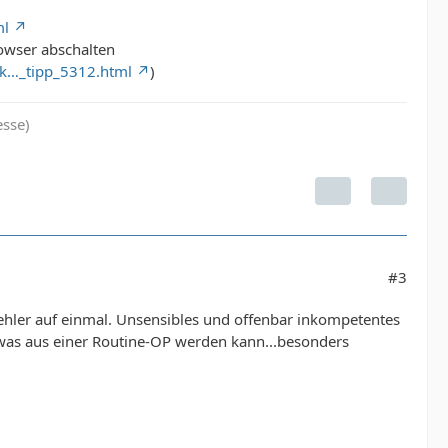
ml
owser abschalten
fik…_tipp_5312.html
)
sse)
#3
Fehler auf einmal. Unsensibles und offenbar inkompetentes
, was aus einer Routine-OP werden kann...besonders