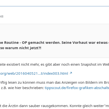
:48
eine Routine - OP gemacht werden. Seine Vorhaut war etwas e
also warum nicht jetzt?!
eite existiert nicht mehr, es gibt aber noch einen Snapshot im We
ve.org/web/2016040521…t/index003.html
nftig lesen zu können muss man das Anzeigen von Bildern im Br
 z.B. wie hier beschrieben:
tippscout.de/firefox-grafiken-abschal
ist die Ärztin dann sauber rausgekommen. Konnte gleich weiter"