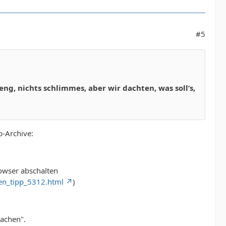
#5
ng, nichts schlimmes, aber wir dachten, was soll’s,
b-Archive:
owser abschalten
ten_tipp_5312.html
)
machen".