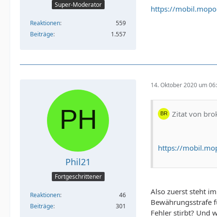
Super-Moderator
https://mobil.mop
Reaktionen
559
Beiträge
1.557
14. Oktober 2020 um 06
Zitat von br
https://mobil.m
Phil21
Fortgeschrittener
Also zuerst steht i
Reaktionen
46
Bewährungsstrafe fü
Beiträge
301
Fehler stirbt? Und 