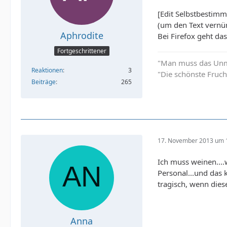
[Edit Selbstbestim
(um den Text vernü
Aphrodite
Bei Firefox geht das
Fortgeschrittener
"Man muss das Unmö
Reaktionen
3
"Die schönste Frucht
Beiträge
265
17. November 2013 um 
Ich muss weinen....
Personal...und das 
tragisch, wenn dies
Anna