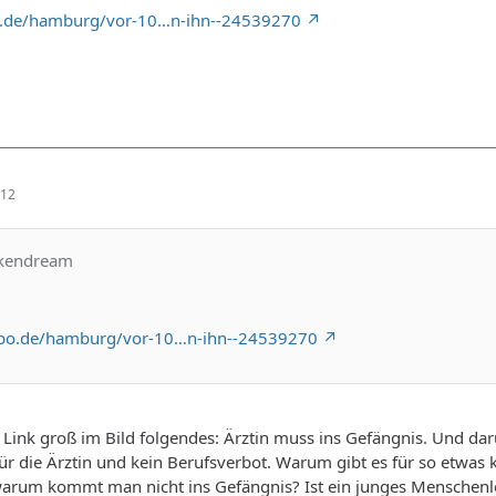
o.de/hamburg/vor-10…n-ihn--24539270
:12
okendream
opo.de/hamburg/vor-10…n-ihn--24539270
m Link groß im Bild folgendes: Ärztin muss ins Gefängnis. Und dar
r die Ärztin und kein Berufsverbot. Warum gibt es für so etwas k
warum kommt man nicht ins Gefängnis? Ist ein junges Menschenle