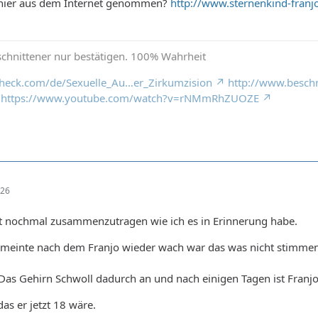
te hier aus dem Internet genommen?
http://www.sternenkind-franj
schnittener nur bestätigen. 100% Wahrheit
ccheck.com/de/Sexuelle_Au…er_Zirkumzision
http://www.besc
https://www.youtube.com/watch?v=rNMmRhZUOZE
:26
tzt nochmal zusammenzutragen wie ich es in Erinnerung habe.
 meinte nach dem Franjo wieder wach war das was nicht stimmen
. Das Gehirn Schwoll dadurch an und nach einigen Tagen ist Fra
as er jetzt 18 wäre.