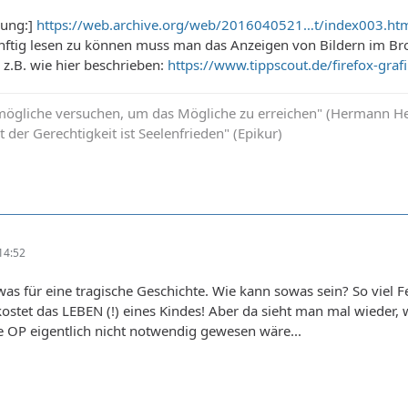
mung:]
https://web.archive.org/web/2016040521…t/index003.ht
nftig lesen zu können muss man das Anzeigen von Bildern im Br
 z.B. wie hier beschrieben:
https://www.tippscout.de/firefox-gra
gliche versuchen, um das Mögliche zu erreichen" (Hermann He
 der Gerechtigkeit ist Seelenfrieden" (Epikur)
14:52
was für eine tragische Geschichte. Wie kann sowas sein? So viel 
kostet das LEBEN (!) eines Kindes! Aber da sieht man mal wieder
e OP eigentlich nicht notwendig gewesen wäre...