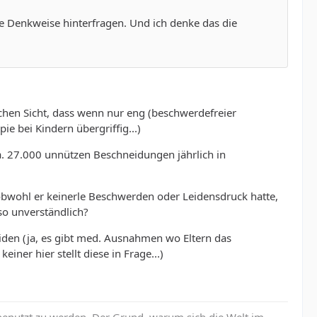
e Denkweise hinterfragen. Und ich denke das die
lichen Sicht, dass wenn nur eng (beschwerdefreier
e bei Kindern übergriffig...)
. 27.000 unnützen Beschneidungen jährlich in
bwohl er keinerle Beschwerden oder Leidensdruck hatte,
.so unverständlich?
eiden (ja, es gibt med. Ausnahmen wo Eltern das
ner hier stellt diese in Frage...)
enutzt zu werden. Der Grund, warum sich die Welt im