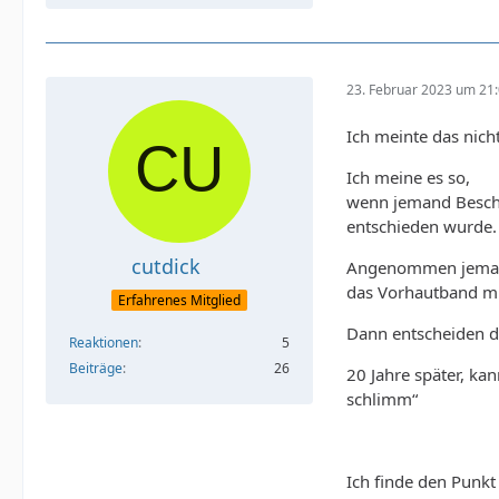
23. Februar 2023 um 21
Ich meinte das nich
Ich meine es so,
wenn jemand Beschni
entschieden wurde.
cutdick
Angenommen jemand h
das Vorhautband mus
Erfahrenes Mitglied
Dann entscheiden di
Reaktionen
5
Beiträge
26
20 Jahre später, ka
schlimm“
Ich finde den Punkt