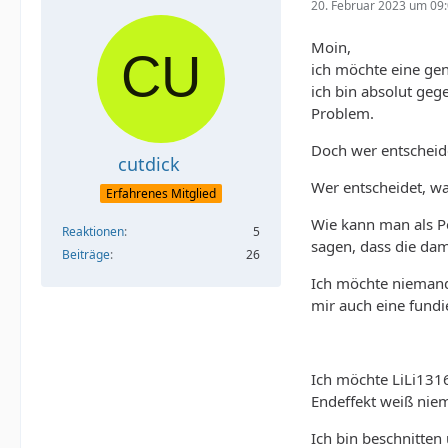
20. Februar 2023 um 09
Moin,
ich möchte eine gen
ich bin absolut geg
Problem.
Doch wer entscheide
cutdick
Wer entscheidet, wa
Erfahrenes Mitglied
Wie kann man als Pe
Reaktionen
5
sagen, dass die da
Beiträge
26
Ich möchte niemande
mir auch eine fund
Ich möchte LiLi1316
Endeffekt weiß nie
Ich bin beschnitten