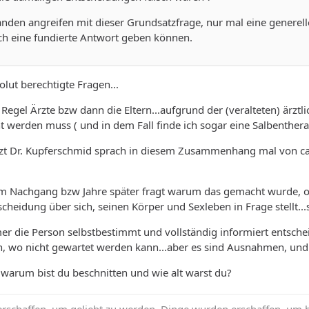
nden angreifen mit dieser Grundsatzfrage, nur mal eine generell
ch eine fundierte Antwort geben können.
lut berechtigte Fragen...
r Regel Ärzte bzw dann die Eltern...aufgrund der (veralteten) ärzt
werden muss ( und in dem Fall finde ich sogar eine Salbentherapi
zt Dr. Kupferschmid sprach in diesem Zusammenhang mal von ca
m Nachgang bzw Jahre später fragt warum das gemacht wurde, o
scheidung über sich, seinen Körper und Sexleben in Frage stellt..
mer die Person selbstbestimmt und vollständig informiert entsch
 wo nicht gewartet werden kann...aber es sind Ausnahmen, und kei
, warum bist du beschnitten und wie alt warst du?
schaffen, um geliebt zu werden. Dinge wurden erschaffen, um b