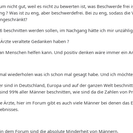
m nicht gut, weil es nicht zu bewerten ist, was Beschwerde frei is
eng ? Was ist zu eng, aber beschwerdefrei. Bei zu eng, sodass die
ingeschränkt?
 6 beschnitten werden sollen, im Nachgang hätte ich mir unzählig
o Ärzte veraltete Gedanken haben ?
an Menschen helfen kann. Und positiv denken wäre immer ein A
nmal wiederholen was ich schon mal gesagt habe. Und ich möcht
r sind in Deutschland, Europa und auf der ganzen Welt beschnitt
sind 99% aller Männer beschnitten, wie sind da die Zahlen von P
hte Ärzte, hier im Forum gibt es auch viele Männer bei denen das E
gebnisses.
r in dem Forum sind die absolute Minderheit von Männern.