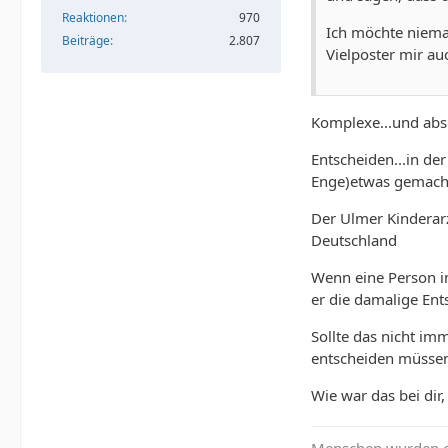
Reaktionen
970
Ich möchte niema
Beiträge
2.807
Vielposter mir au
Komplexe...und abso
Entscheiden...in de
Enge)etwas gemacht 
Der Ulmer Kinderar
Deutschland
Wenn eine Person i
er die damalige Ent
Sollte das nicht im
entscheiden müssen,
Wie war das bei dir
Menschen wurden er