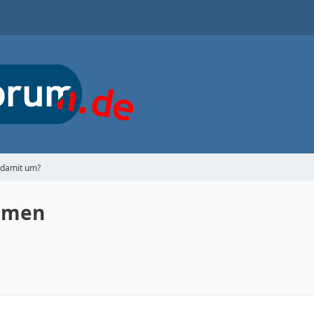
 damit um?
ommen