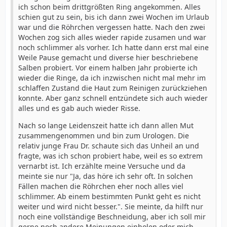
ich schon beim drittgrößten Ring angekommen. Alles
schien gut zu sein, bis ich dann zwei Wochen im Urlaub
war und die Röhrchen vergessen hatte. Nach den zwei
Wochen zog sich alles wieder rapide zusamen und war
noch schlimmer als vorher. Ich hatte dann erst mal eine
Weile Pause gemacht und diverse hier beschriebene
Salben probiert. Vor einem halben Jahr probierte ich
wieder die Ringe, da ich inzwischen nicht mal mehr im
schlaffen Zustand die Haut zum Reinigen zurückziehen
konnte. Aber ganz schnell entzündete sich auch wieder
alles und es gab auch wieder Risse.
Nach so lange Leidenszeit hatte ich dann allen Mut
zusammengenommen und bin zum Urologen. Die
relativ junge Frau Dr. schaute sich das Unheil an und
fragte, was ich schon probiert habe, weil es so extrem
vernarbt ist. Ich erzählte meine Versuche und da
meinte sie nur "Ja, das höre ich sehr oft. In solchen
Fällen machen die Röhrchen eher noch alles viel
schlimmer. Ab einem bestimmten Punkt geht es nicht
weiter und wird nicht besser.". Sie meinte, da hilft nur
noch eine vollständige Beschneidung, aber ich soll mir
gerne noch andere Meinungen einholen oder mich