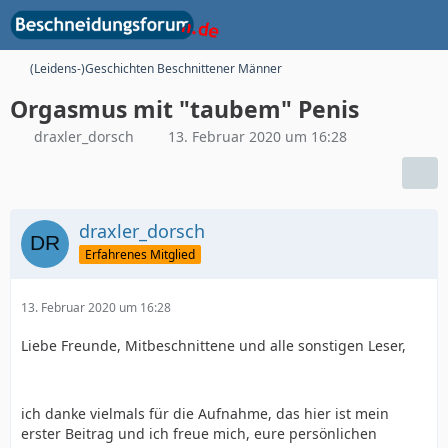
(Leidens-)Geschichten Beschnittener Männer
Orgasmus mit "taubem" Penis
draxler_dorsch
13. Februar 2020 um 16:28
draxler_dorsch
Erfahrenes Mitglied
13. Februar 2020 um 16:28
Liebe Freunde, Mitbeschnittene und alle sonstigen Leser,
ich danke vielmals für die Aufnahme, das hier ist mein
erster Beitrag und ich freue mich, eure persönlichen