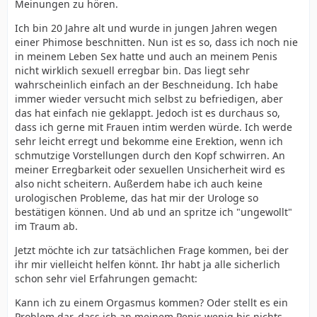
Meinungen zu hören.
Ich bin 20 Jahre alt und wurde in jungen Jahren wegen
einer Phimose beschnitten. Nun ist es so, dass ich noch nie
in meinem Leben Sex hatte und auch an meinem Penis
nicht wirklich sexuell erregbar bin. Das liegt sehr
wahrscheinlich einfach an der Beschneidung. Ich habe
immer wieder versucht mich selbst zu befriedigen, aber
das hat einfach nie geklappt. Jedoch ist es durchaus so,
dass ich gerne mit Frauen intim werden würde. Ich werde
sehr leicht erregt und bekomme eine Erektion, wenn ich
schmutzige Vorstellungen durch den Kopf schwirren. An
meiner Erregbarkeit oder sexuellen Unsicherheit wird es
also nicht scheitern. Außerdem habe ich auch keine
urologischen Probleme, das hat mir der Urologe so
bestätigen können. Und ab und an spritze ich "ungewollt"
im Traum ab.
Jetzt möchte ich zur tatsächlichen Frage kommen, bei der
ihr mir vielleicht helfen könnt. Ihr habt ja alle sicherlich
schon sehr viel Erfahrungen gemacht:
Kann ich zu einem Orgasmus kommen? Oder stellt es ein
Problem dar, dass ich an meinem Penis wenig bis nichts