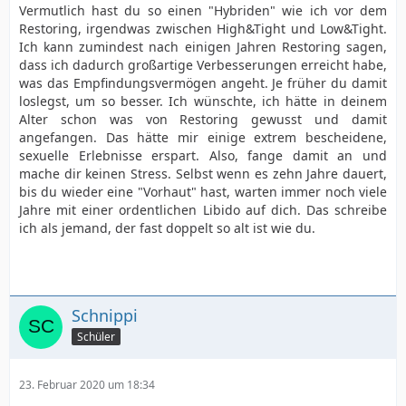
Vermutlich hast du so einen "Hybriden" wie ich vor dem
Restoring, irgendwas zwischen High&Tight und Low&Tight.
Ich kann zumindest nach einigen Jahren Restoring sagen,
dass ich dadurch großartige Verbesserungen erreicht habe,
was das Empfindungsvermögen angeht. Je früher du damit
loslegst, um so besser. Ich wünschte, ich hätte in deinem
Alter schon was von Restoring gewusst und damit
angefangen. Das hätte mir einige extrem bescheidene,
sexuelle Erlebnisse erspart. Also, fange damit an und
mache dir keinen Stress. Selbst wenn es zehn Jahre dauert,
bis du wieder eine "Vorhaut" hast, warten immer noch viele
Jahre mit einer ordentlichen Libido auf dich. Das schreibe
ich als jemand, der fast doppelt so alt ist wie du.
Schnippi
Schüler
23. Februar 2020 um 18:34