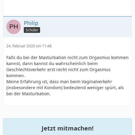
Philip
Schüler
24. Februar 2020 um 11:48
Falls du bei der Masturbation nicht zum Orgasmus kommen
kannst, dann kannst du wahrscheinlich beim
Geschlechtsverkehr erst recht nicht zum Orgasmus
kommen.
Meine Erfahrung ist, dass man beim Vaginalverkehr
(insbesondere mit Kondom) bedeutend weniger spürt, als
bei der Masturbation.
Jetzt mitmachen!