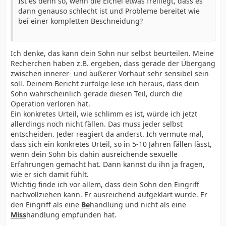
Ist es denn so, wenn die Eichel etwas freiliegt, dass es
dann genauso schlecht ist und Probleme bereitet wie
bei einer kompletten Beschneidung?
Ich denke, das kann dein Sohn nur selbst beurteilen. Meine
Recherchen haben z.B. ergeben, dass gerade der Übergang
zwischen innerer- und äußerer Vorhaut sehr sensibel sein
soll. Deinem Bericht zurfolge lese ich heraus, dass dein
Sohn wahrscheinlich gerade diesen Teil, durch die
Operation verloren hat.
Ein konkretes Urteil, wie schlimm es ist, würde ich jetzt
allerdings noch nicht fällen. Das muss jeder selbst
entscheiden. Jeder reagiert da anderst. Ich vermute mal,
dass sich ein konkretes Urteil, so in 5-10 Jahren fällen lässt,
wenn dein Sohn bis dahin ausreichende sexuelle
Erfahrungen gemacht hat. Dann kannst du ihn ja fragen,
wie er sich damit fühlt.
Wichtig finde ich vor allem, dass dein Sohn den Eingriff
nachvollziehen kann. Er ausreichend aufgeklärt wurde. Er
den Eingriff als eine
Be
handlung und nicht als eine
Miss
handlung empfunden hat.