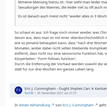
Mmeine Meinung hierzu ist : hier sieht man leider mal
Sexualorgan des Mannes, die leider viel zu oft auch n
Es ist danach auch meist nicht "wieder alles in 3 Woche
So schaut es aus. Ich frage mich immer wieder, was Chi
davon aus, dass man es mit einer überdurchschnittlich in
wie so jemand behaupten kann, dass "nach drei Wochen all
Monaten, wobei dabei nicht selten bleibende Komplika
entfernt, dass nicht nur eine sensorische Funktion hat, 
Körperteilen: "Form follows function".
Durch die Entfernung der Vorhaut werden sowohl die s
statt für nur drei Wochen ein ganzes Leben lang.
Eric J. Cunningham - Ought Implies Can: A Kantian
fsx100
30. November 2021 um 21:15
In
dieser Abhandlung
von
Eric J. Cunningham
geht 