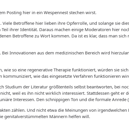
sem Posting hier in ein Wespennest stechen wirst.
ele Betroffene hier lieben ihre Opferrolle, und solange sie diese
n Teil ihrer Identität. Daraus machen einige Moderatoren hier noc
enen Betroffene zu Wort kommen. Da ist es klar, dass man sich 
Bei Innovationen aus dem medizinischen Bereich wird hierzuland
, wie so eine regenerative Therapie funktioniert, würden sie si
en kommuniziert, wie das eingesetzte Verfahren funktionieren wir
urch Studium der Literatur größtenteils selbst beantworten, bei no
ht, weil es ihn nicht wirklich interessiert. Stattdessen geht er d
uniäre Interessen. Den schnippigen Ton und die formale Anrede („
akten zählen. Und nicht etwa die Meinungen von irgendwelchen La
ie genitalverstümmelten Männern helfen will.