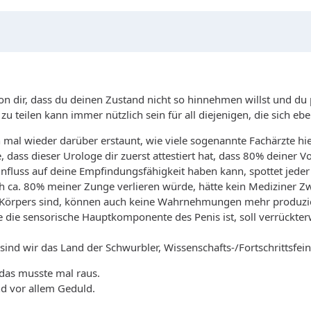
von dir, dass du deinen Zustand nicht so hinnehmen willst und du
zu teilen kann immer nützlich sein für all diejenigen, die sich eb
 mal wieder darüber erstaunt, wie viele sogenannte Fachärzte h
, dass dieser Urologe dir zuerst attestiert hat, dass 80% deiner
influss auf deine Empfindungsfähigkeit haben kann, spottet jede
h ca. 80% meiner Zunge verlieren würde, hätte kein Mediziner Z
des Körpers sind, können auch keine Wahrnehmungen mehr produzier
die sensorische Hauptkomponente des Penis ist, soll verrückterw
sind wir das Land der Schwurbler, Wissenschafts-/Fortschrittsfein
r das musste mal raus.
nd vor allem Geduld.