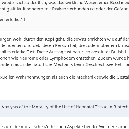
 wieder viel zu deutlich, was das wirkliche Wesen einer Beschne
icht glatt läuft sondern mit Risiken verbunden ist oder der Gefah
n erledigt" !
rurgen wohl durch den Kopf geht, die sowas anrichten wie auf de
telligenten und gebildeten Person hat, die zudem über ein kritisc
es erledigt" ist. Diese Aussage ist natürlich absoluter Bullshit. 
tionen wie Neurome oder Lymphödem entstehen. Zudem wurde hoc
sondern auch die natürliche Mechanik beim Geschlechtsverkehr bere
exuellen Wahrnehmungen als auch die Mechanik sowie die Gestal
 Analysis of the Morality of the Use of Neonatal Tissue in Biotec
es um die moralischen/ethischen Aspekte bei der Weiterverarb