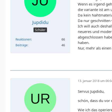
Wenn es irgend geht
die variante ist am
Da kein Nahtmateri
Da nur geschnitten 
Jupdidu
Ich will auch deshal
Schüler
neueres und modern
abgeschlossen haben
Reaktionen
66
haben.
Beiträge
46
Nur, mehr als einen
13. Januar 2018 um 06:0
Servus Jupdidu,
schön, dass du vor 
Wie ich das operier