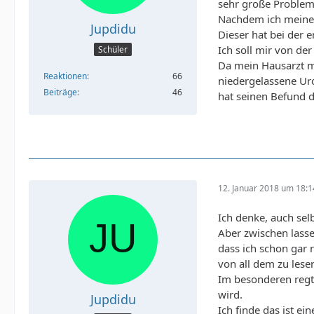
sehr große Probleme
Nachdem ich meinen
Jupdidu
Dieser hat bei der 
Ich soll mir von de
Schüler
Da mein Hausarzt m
Reaktionen
66
niedergelassene Ur
Beiträge
46
hat seinen Befund 
12. Januar 2018 um 18:1
Ich denke, auch sel
Aber zwischen lasse
dass ich schon gar 
von all dem zu lese
Im besonderen regt
wird.
Jupdidu
Ich finde das ist e