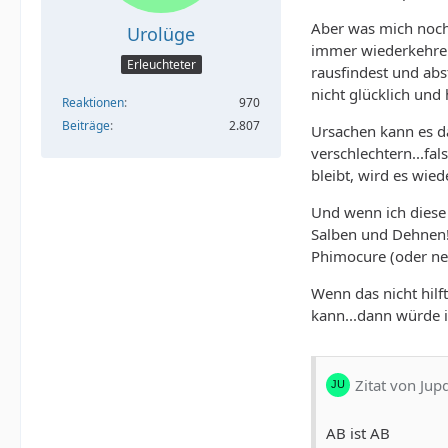
Aber was mich noch 
Urolüge
immer wiederkehren
Erleuchteter
rausfindest und abs
nicht glücklich und 
Reaktionen
970
Beiträge
2.807
Ursachen kann es da
verschlechtern...fa
bleibt, wird es wie
Und wenn ich diese
Salben und Dehnen! 
Phimocure (oder ne
Wenn das nicht hilf
kann...dann würde i
Zitat von Jup
AB ist AB