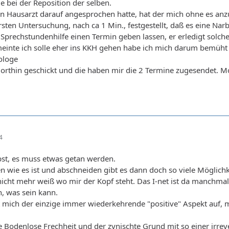
 bei der Reposition der selben.
 Hausarzt darauf angesprochen hatte, hat der mich ohne es anz
ersten Untersuchung, nach ca 1 Min., festgestellt, daß es eine Na
r Sprechstundenhilfe einen Termin geben lassen, er erledigt solc
einte ich solle eher ins KKH gehen habe ich mich darum bemüht 
ologe
dorthin geschickt und die haben mir die 2 Termine zugesendet. 
4
bst, es muss etwas getan werden.
n wie es ist und abschneiden gibt es dann doch so viele Möglichk
nicht mehr weiß wo mir der Kopf steht. Das I-net ist da manchmal 
n, was sein kann.
 mich der einzige immer wiederkehrende "positive" Aspekt auf, 
ine Bodenlose Frechheit und der zynischte Grund mit so einer irre