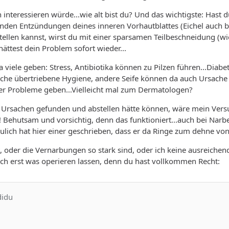
interessieren würde...wie alt bist du? Und das wichtigste: Hast 
den Entzündungen deines inneren Vorhautblattes (Eichel auch b
tellen kannst, wirst du mit einer sparsamen Teilbeschneidung (
hättest dein Problem sofort wieder...
 viele geben: Stress, Antibiotika können zu Pilzen führen...Dia
lsche übertriebene Hygiene, andere Seife können da auch Ursache 
der Probleme geben...Vielleicht mal zum Dermatologen?
 Ursachen gefunden und abstellen hätte können, wäre mein Ver
Behutsam und vorsichtig, denn das funktioniert...auch bei Narben,
ulich hat hier einer geschrieben, dass er da Ringe zum dehne v
t, oder die Vernarbungen so stark sind, oder ich keine ausreiche
ch erst was operieren lassen, denn du hast vollkommen Recht:
didu