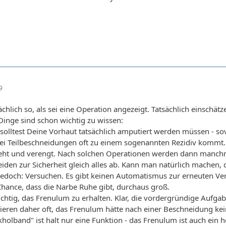
9
ächlich so, als sei eine Operation angezeigt. Tatsächlich einschätz
 Dinge sind schon wichtig zu wissen:
solltest Deine Vorhaut tatsächlich amputiert werden müssen - sovi
 bei Teilbeschneidungen oft zu einem sogenannten Rezidiv kommt.
ht und verengt. Nach solchen Operationen werden dann manchm
en zur Sicherheit gleich alles ab. Kann man natürlich machen, 
jedoch: Versuchen. Es gibt keinen Automatismus zur erneuten Ve
e Chance, dass die Narbe Ruhe gibt, durchaus groß.
chtig, das Frenulum zu erhalten. Klar, die vordergründige Aufgab
eren daher oft, das Frenulum hätte nach einer Beschneidung ke
holband" ist halt nur eine Funktion - das Frenulum ist auch ein