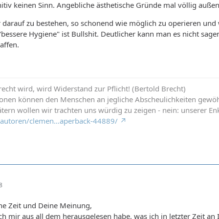
tiv keinen Sinn. Angebliche ästhetische Gründe mal völlig außen
ir darauf zu bestehen, so schonend wie möglich zu operieren und 
bessere Hygiene" ist Bullshit. Deutlicher kann man es nicht sagen
affen.
cht wird, wird Widerstand zur Pflicht! (Bertold Brecht)
ionen können den Menschen an jegliche Abscheulichkeiten gewö
tern wollen wir trachten uns würdig zu zeigen - nein: unserer Enk
de/autoren/clemen…aperback-44889/
8
ine Zeit und Deine Meinung,
ich mir aus all dem herausgelesen habe, was ich in letzter Zeit a