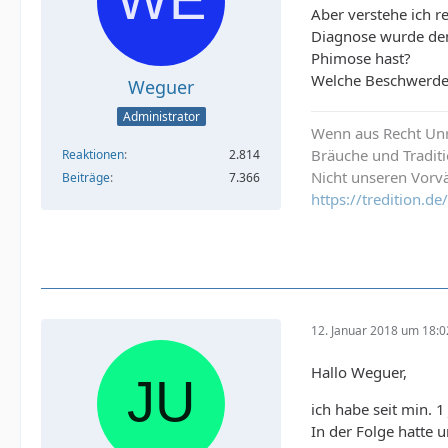
Aber verstehe ich r
Diagnose wurde den
Phimose hast?
Welche Beschwerde
Weguer
Administrator
Wenn aus Recht Unre
Bräuche und Tradit
Reaktionen
2.814
Nicht unseren Vorvä
Beiträge
7.366
https://tredition.
12. Januar 2018 um 18:0
Hallo Weguer,
ich habe seit min. 
In der Folge hatte 