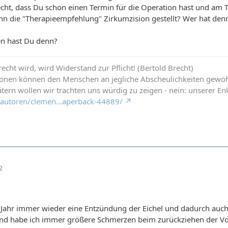
echt, dass Du schon einen Termin für die Operation hast und am
n die "Therapieempfehlung" Zirkumzision gestellt? Wer hat denn
n hast Du denn?
cht wird, wird Widerstand zur Pflicht! (Bertold Brecht)
ionen können den Menschen an jegliche Abscheulichkeiten gewö
tern wollen wir trachten uns würdig zu zeigen - nein: unserer Enk
de/autoren/clemen…aperback-44889/
2
1 Jahr immer wieder eine Entzündung der Eichel und dadurch auch
und habe ich immer größere Schmerzen beim zurückziehen der Vor