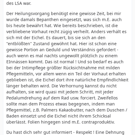
des LSA war.
Der Heilungsvorgang benötigt eine gewisse Zeit, bei mir
wurde damals Bepanthen eingesetzt, was sich m.E. auch
bis heute bewährt hat. Wie bereits beschrieben, ist die
verbliebene Vorhaut recht zügig verheilt. Anders verhält es
sich mit der Eichel. Es dauert, bis sie sich an den
"entblößten" Zustand gewöhnt hat. Hier ist schon eine
gewisse Portion an Geduld und Verständnis gefordert -
auch wenn es mal nachts ungewollt plötzlich zu einem
EInnässen kommt. Das ist normal ! Und so bedarf es auch
bei der Intimpflege größter Rücksichtnahme mit milden
Pflegemitteln, vor allem wenn ein Teil der Vorhaut erhalten
geblieben ist, die Eichel dort ihre natürliche Empfindlichkeit
länger behalten wird. Die Verhornung kannst du nicht
aufhalten, sie wird quasi mit jedem Schritt, mit jeder
Pedalumdrehung auf dem Rad usw. forciert. Zweifellos
sollte man dem Prozess etwas begegnen, indem man
Pflegemittel, z.B. Palmers Kakaobutter, nach dem Duschen /
Baden einsetzt und die Eichel nicht ihrem Schicksal
überlässt. Folien hingegen sind m.E. contraproduktiv.
Du hast dich sehr gut informiert - Respekt ! Eine Dehnung