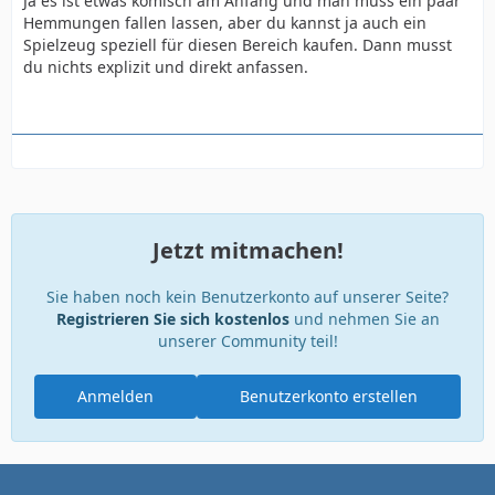
Ja es ist etwas komisch am Anfang und man muss ein paar
ansonsten komplett incl. Frenulum alles weg.
Hemmungen fallen lassen, aber du kannst ja auch ein
Spielzeug speziell für diesen Bereich kaufen. Dann musst
"Du könntest vielleicht Prostata Stimulation probieren,
du nichts explizit und direkt anfassen.
damit kriegst du sofern du deine Prostata noch hast, mit
etwas Anstrengung irgendwann einen echten Orgasmus."
Habe ich in der Tat schon von gehört, aber irgendetwas
hält mich davon ab, ich stelle es mir (insofern rektal
durchgeführt) sehr unangenehm und peinlich vor.
Jetzt mitmachen!
Vielleicht ist es aber wirklich eine Lösung
Sie haben noch kein Benutzerkonto auf unserer Seite?
Registrieren Sie sich kostenlos
und nehmen Sie an
unserer Community teil!
Anmelden
Benutzerkonto erstellen