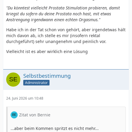
mit etwas Anstrengung irgendwann einen echten
"Du könntest vielleicht Prostata Stimulation probieren, damit
Orgasmus.
kriegst du sofern du deine Prostata noch hast, mit etwas
Anstrengung irgendwann einen echten Orgasmus."
Es ist leider nicht so einfach wie normal, aber du merkst
definitiv mehr als am Penis wenn es bei dir nicht klappt
Habe ich in der Tat schon von gehört, aber irgendetwas hält
sonst.
mich davon ab, ich stelle es mir (insofern rektal
durchgeführt) sehr unangenehm und peinlich vor.
Vielleicht ist es aber wirklich eine Lösung
Selbstbestimmung
Administrator
24. Juni 2026 um 10:48
Zitat von Bernie
...aber beim Kommen spritzt es nicht mehr...