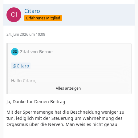
Citaro
Erfahrenes Mitglied
24. Juni 2026 um 10:08
Zitat von Bernie
Citaro
Hallo Citaro,
Alles anzeigen
die Spermamenge hat sich bei mir nicht verändert, aber
Ja, Danke für Deinen Beitrag
beim Kommen spritzt es nicht mehr (glaube nicht, dass
das mit der Beschneidung zu tun hat, bzw. habe das
Mit der Spermamenge hat die Beschneidung weniger zu
noch nicht in Verbindung mit der Beschneidung
tun, lediglich mit der Steuerung um Wahrnehmung des
gehört).
Orgasmus über die Nerven. Man weis es nicht genau.
Aber der Orgasmus ist komplett weg. Sperma läuft nur