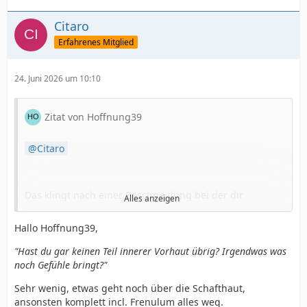
raus. Da denke ich, dass das mit dem
Sensibilitätsverlust am Penis zu tun hat.
Citaro
Erfahrenes Mitglied
Ich habe mich damit abgefunden und trauer dem
intensiven Orgasmus nicht mehr hinterher. Ich kann es
24. Juni 2026 um 10:10
ja eh nicht mehr ändern.
Für mich ist beim GV der Weg das Ziel geworden.
Zitat von Hoffnung39
Citaro
Das klingt nach einer Beschneidung bei der dir
Alles anzeigen
wahrscheinlich alles empfindsame entfernt wurde.
Hallo Hoffnung39,
Hast du gar keinen Teil innerer Vorhaut übrig?
Irgendwas was noch Gefühle bringt?
"Hast du gar keinen Teil innerer Vorhaut übrig? Irgendwas was
noch Gefühle bringt?"
Sehr wenig, etwas geht noch über die Schafthaut,
Du könntest vielleicht Prostata Stimulation probieren,
ansonsten komplett incl. Frenulum alles weg.
damit kriegst du sofern du deine Prostata noch hast,