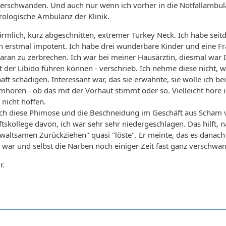
erschwanden. Und auch nur wenn ich vorher in die Notfallambula
rologische Ambulanz der Klinik.
bärmlich, kurz abgeschnitten, extremer Turkey Neck. Ich habe seit
in erstmal impotent. Ich habe drei wunderbare Kinder und eine Fra
daran zu zerbrechen. Ich war bei meiner Hausärztin, diesmal war Ih
 der Libido führen können - verschrieb. Ich nehme diese nicht, w
ft schädigen. Interessant war, das sie erwähnte, sie wolle ich be
umhören - ob das mit der Vorhaut stimmt oder so. Vielleicht höre i
 nicht hoffen.
 ich diese Phimose und die Beschneidung im Geschäft aus Scham 
skollege davon, ich war sehr sehr niedergeschlagen. Das hilft, n
gewaltsamen Zurückziehen" quasi "löste". Er meinte, das es danac
t war und selbst die Narben noch einiger Zeit fast ganz verschwan
r.