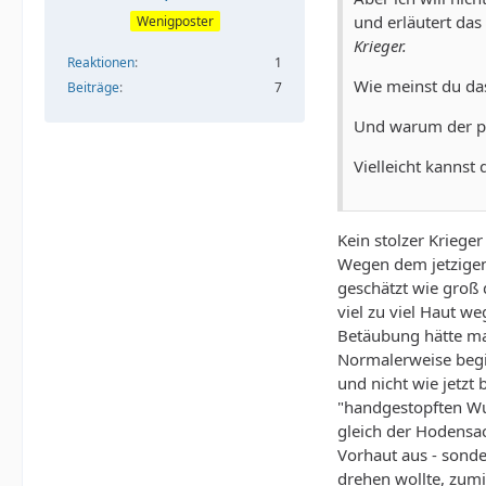
und erläutert das
Wenigposter
Krieger.
Reaktionen
1
Wie meinst du das
Beiträge
7
Und warum der ps
Vielleicht kanns
Kein stolzer Kriege
Wegen dem jetzigen 
geschätzt wie groß 
viel zu viel Haut w
Betäubung hätte ma
Normalerweise begin
und nicht wie jetzt 
"handgestopften Wur
gleich der Hodensac
Vorhaut aus - sond
drehen wollte, zumi