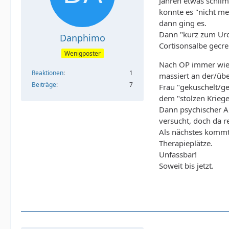
Jahren etwas schlim
konnte es "nicht m
dann ging es.
Dann "kurz zum Uro
Danphimo
Cortisonsalbe gecre
Wenigposter
Nach OP immer wied
Reaktionen
1
massiert an der/übe
Beiträge
7
Frau "gekuschelt/ge
dem "stolzen Kriege
Dann psychischer A
versucht, doch da 
Als nächstes kommt 
Therapieplätze.
Unfassbar!
Soweit bis jetzt.