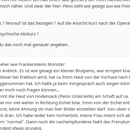
 noch näher. Und zwar der hier:
Penis sieht wie gesagt aus wie Fra
 ? Worauf ist das bezogen ? Auf die Ansicht kurz nach der Opera
ychische Absturz ?
t du das noch mal genauer angeben.
r eher wie Frankensteins Monster:
Anblick. Es ist wie gesagt ein kleiner Blutpenis, war errigiert 
dieser bei Erektion wird, hat ca.5mm Haut von der Vorhaut nach
eggenommen hat. Ich hätte ja beim Vorgespräch auch zeigen könne
n mich noch fragen können...
nt die Haut von Hodensack (Penis Unterseite) am Schaft auf ca.
bei mir viel weiter in Richtung Eichel bzw. 5mm von der Eichel entf
st, keine Ahnung ob man hier Bilder einstellen darf. Von oben s
k dran. Ich habe leider kein Vorherbild, meine Frau meint sich a
ern "normal". Dann noch die nachempfundene Naht des Frenulum
ndest etwas gruselig.