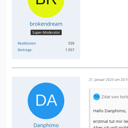
brokendream
Super-Moderator
Reaktionen
559
Beiträge
1.557
21. Januar 2025 um 20:1
Zitat von to
Hallo Danphimo,
erstmal tut mir le
Danphimo
Aber ich will nic