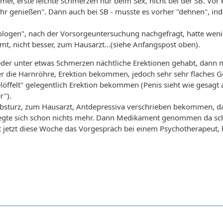
mer, erste leichte Schmerzen nur beim Sex, nicht bei der SB. V
ehr genießen". Dann auch bei SB - musste es vorher "dehnen", i
logen", nach der Vorsorgeuntersuchung nachgefragt, hatte wenig
mt, nicht besser, zum Hausarzt...(siehe Anfangspost oben).
er unter etwas Schmerzen nächtliche Erektionen gehabt, dann n
r die Harnröhre, Erektion bekommen, jedoch sehr sehr flaches Ge
löffelt" gelegentlich Erektion bekommen (Penis sieht wie gesagt 
r").
bsturz, zum Hausarzt, Antdepressiva verschrieben bekommen, d
regte sich schon nichts mehr. Dann Medikament genommen da sch
jetzt diese Woche das Vorgespräch bei einem Psychotherapeut, h