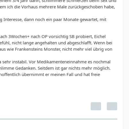
or einem 3/4 Jahr dann, schlimmere Schmerzen beim Sex und
ndem ich die Vorhaus mehrere Male zurückgeschoben habe,
 Interesse, dann noch ein paar Monate gewartet, mit
ach 3Wochen+ nach OP vorsichtig SB probiert, Eichel
fühl, nicht lange angehalten und abgeschlafft. Wenn bei
aus wie Frankensteins Monster, nicht mehr viel übrig von
a sehr instabil. Vor Medikamenteneinnahme es nochmal
limme Gedanken. Seitdem ist gar nichts mehr möglich.
offentlich übernimmt er meinen Fall und hat freie