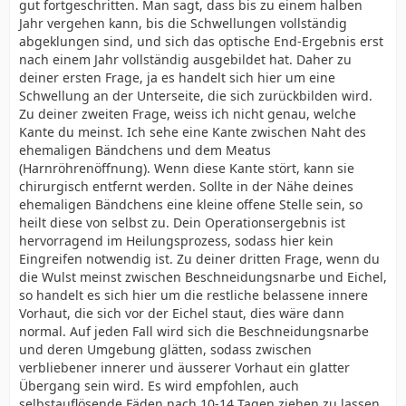
gut fortgeschritten. Man sagt, dass bis zu einem halben
Jahr vergehen kann, bis die Schwellungen vollständig
abgeklungen sind, und sich das optische End-Ergebnis erst
nach einem Jahr vollständig ausgebildet hat. Daher zu
deiner ersten Frage, ja es handelt sich hier um eine
Schwellung an der Unterseite, die sich zurückbilden wird.
Zu deiner zweiten Frage, weiss ich nicht genau, welche
Kante du meinst. Ich sehe eine Kante zwischen Naht des
ehemaligen Bändchens und dem Meatus
(Harnröhrenöffnung). Wenn diese Kante stört, kann sie
chirurgisch entfernt werden. Sollte in der Nähe deines
ehemaligen Bändchens eine kleine offene Stelle sein, so
heilt diese von selbst zu. Dein Operationsergebnis ist
hervorragend im Heilungsprozess, sodass hier kein
Eingreifen notwendig ist. Zu deiner dritten Frage, wenn du
die Wulst meinst zwischen Beschneidungsnarbe und Eichel,
so handelt es sich hier um die restliche belassene innere
Vorhaut, die sich vor der Eichel staut, dies wäre dann
normal. Auf jeden Fall wird sich die Beschneidungsnarbe
und deren Umgebung glätten, sodass zwischen
verbliebener innerer und äusserer Vorhaut ein glatter
Übergang sein wird. Es wird empfohlen, auch
selbstauflösende Fäden nach 10-14 Tagen ziehen zu lassen,