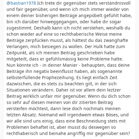
@bastian1978
Ich trete dir gegenüber stets verständnisvoll
und fair gegenüber, und wenn ich mich immer wieder von
einem deiner bisherigen Beiträge angepöbelt gefühlt habe,
bin ich darüber hinweggegangen, oder habe dir sogar
zugestimmt. Deshalb kann ich nicht verstehen, weshalb du
schon wieder auf eine so rechthaberische Weise meine
Beiträge zerpfücken musst, als hättest du das zwanghafte
Verlangen, mich besiegen zu wollen. Der Hulk hatte zum
Zeitpunkt, als ich meinen Beitrag geschrieben habe
mitgeteilt, dass er gefühlsmässig keine Probleme hatte.
Nun könnte ich - in deiner Manier - behaupten, dass deine
Beiträge ihn negativ beeinflusst haben, als sogenannte
selbsterfüllende Prophezeihung. Es liegt einfach Zeit
dazwischen, die es stets zu beachten gilt, in der sich
Situationen verändern. Daher ist vor allem dein leztzer
Beitrag wirklich unfair mir gegenüber. Wenn du dich schon
so sehr auf diesen meinen von dir zitierten Beitrag
versteifen möchtest, dann lese doch nochmals meinen
letzten Absatz. Niemand will irgendwem etwas Böses, und
wir alle sind uns einig, dass eine Beschneidung stets mit
Problemen behaftet ist, aber musst du deswegen so
rechthaberisch und beinahe angriffig mir gegenüber sein?