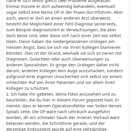
hätte er sich selbst gleich zwei Probleme aufgelastet:
Einmal müsste er dich aufwendig behandeln, eventuell
sogar selbst eine kleine OP in der Praxis durchführen. Aber
auch, wenn er dich an einen anderen Arzt überweist,
besteht die Möglichkeit einer Fehl-Diagnose seinerseits,
zum Beispiel diagnostiziert er Verwachsungen, die aber
doch keine sind, oder diese sich nach einer Zeit von selbst
lösen. Davor haben die niedergelassenen Urologen am
meisten Angst, dass sie sich vor ihren Kollegen blamieren
könnten. Dies ist der Grund, weshalb sie sich so zieren mit
Diagnosen, Gutachten oder auch Überweisungen zu
anderen Spezialisten. Es ginge den Urologen daher nicht
darum, anderen Kollegen kein Auge auszuhacken, sondern
aufgrund ihrer eigenen Unsicherheit sich selbst vor einem
schlechten Ruf von ihren Patienten und vor allem ihren
Kollegen zu schützen.
2. Ich habe ihn gebeten, deine Fotos anzusehen und zu
beurteilen, die du hier in diesem Forum gepostet hast. Er
meinte, dass er keinen Operationsfehler von Seiten deines
Spitals sehe. Die OP wäre nach Lehrbuch ausgeführt
worden, dh ein schmaler Saum der inneren Vorhaut wäre
belassen worden, die Schnittlinie gerade, und der
derzeitige Endzustand würde auf eine vollständige