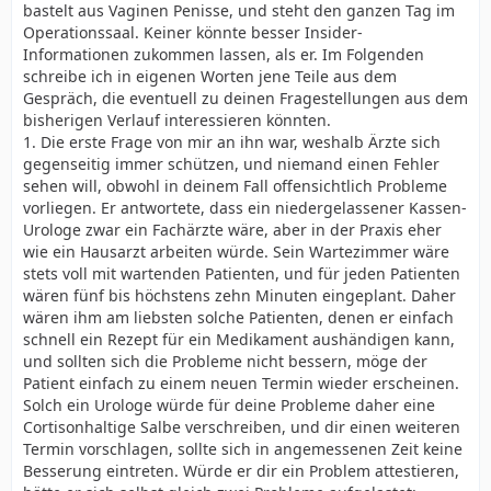
bastelt aus Vaginen Penisse, und steht den ganzen Tag im
Operationssaal. Keiner könnte besser Insider-
Informationen zukommen lassen, als er. Im Folgenden
schreibe ich in eigenen Worten jene Teile aus dem
Gespräch, die eventuell zu deinen Fragestellungen aus dem
bisherigen Verlauf interessieren könnten.
1. Die erste Frage von mir an ihn war, weshalb Ärzte sich
gegenseitig immer schützen, und niemand einen Fehler
sehen will, obwohl in deinem Fall offensichtlich Probleme
vorliegen. Er antwortete, dass ein niedergelassener Kassen-
Urologe zwar ein Fachärzte wäre, aber in der Praxis eher
wie ein Hausarzt arbeiten würde. Sein Wartezimmer wäre
stets voll mit wartenden Patienten, und für jeden Patienten
wären fünf bis höchstens zehn Minuten eingeplant. Daher
wären ihm am liebsten solche Patienten, denen er einfach
schnell ein Rezept für ein Medikament aushändigen kann,
und sollten sich die Probleme nicht bessern, möge der
Patient einfach zu einem neuen Termin wieder erscheinen.
Solch ein Urologe würde für deine Probleme daher eine
Cortisonhaltige Salbe verschreiben, und dir einen weiteren
Termin vorschlagen, sollte sich in angemessenen Zeit keine
Besserung eintreten. Würde er dir ein Problem attestieren,