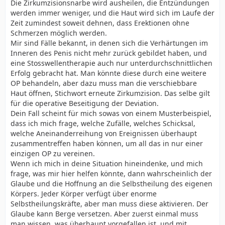
Die Zirkumzisionsnarbe wird ausheilen, die Entzündungen
werden immer weniger, und die Haut wird sich im Laufe der
Zeit zumindest soweit dehnen, dass Erektionen ohne
Schmerzen möglich werden.
Mir sind Fälle bekannt, in denen sich die Verhärtungen im
Inneren des Penis nicht mehr zurück gebildet haben, und
eine Stosswellentherapie auch nur unterdurchschnittlichen
Erfolg gebracht hat. Man könnte diese durch eine weitere
OP behandeln, aber dazu muss man die verschiebbare
Haut öffnen, Stichwort erneute Zirkumzision. Das selbe gilt
für die operative Beseitigung der Deviation.
Dein Fall scheint für mich sowas von einem Musterbeispiel,
dass ich mich frage, welche Zufälle, welches Schicksal,
welche Aneinanderreihung von Ereignissen überhaupt
zusammentreffen haben können, um all das in nur einer
einzigen OP zu vereinen.
Wenn ich mich in deine Situation hineindenke, und mich
frage, was mir hier helfen könnte, dann wahrscheinlich der
Glaube und die Hoffnung an die Selbstheilung des eigenen
Körpers. Jeder Körper verfügt über enorme
Selbstheilungskräfte, aber man muss diese aktivieren. Der
Glaube kann Berge versetzen. Aber zuerst einmal muss
man wissen, was überhaupt vorgefallen ist, und mit