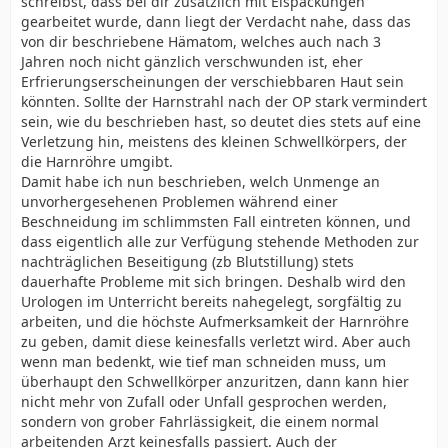
schreibst, dass bei dir zusätzlich mit Eispackungen
gearbeitet wurde, dann liegt der Verdacht nahe, dass das
von dir beschriebene Hämatom, welches auch nach 3
Jahren noch nicht gänzlich verschwunden ist, eher
Erfrierungserscheinungen der verschiebbaren Haut sein
könnten. Sollte der Harnstrahl nach der OP stark vermindert
sein, wie du beschrieben hast, so deutet dies stets auf eine
Verletzung hin, meistens des kleinen Schwellkörpers, der
die Harnröhre umgibt.
Damit habe ich nun beschrieben, welch Unmenge an
unvorhergesehenen Problemen während einer
Beschneidung im schlimmsten Fall eintreten können, und
dass eigentlich alle zur Verfügung stehende Methoden zur
nachträglichen Beseitigung (zb Blutstillung) stets
dauerhafte Probleme mit sich bringen. Deshalb wird den
Urologen im Unterricht bereits nahegelegt, sorgfältig zu
arbeiten, und die höchste Aufmerksamkeit der Harnröhre
zu geben, damit diese keinesfalls verletzt wird. Aber auch
wenn man bedenkt, wie tief man schneiden muss, um
überhaupt den Schwellkörper anzuritzen, dann kann hier
nicht mehr von Zufall oder Unfall gesprochen werden,
sondern von grober Fahrlässigkeit, die einem normal
arbeitenden Arzt keinesfalls passiert. Auch der