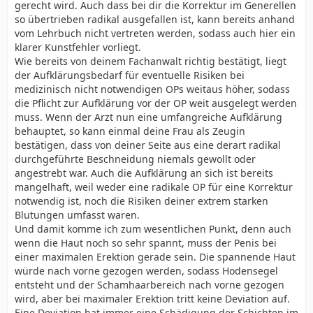
gerecht wird. Auch dass bei dir die Korrektur im Generellen
so übertrieben radikal ausgefallen ist, kann bereits anhand
vom Lehrbuch nicht vertreten werden, sodass auch hier ein
klarer Kunstfehler vorliegt.
Wie bereits von deinem Fachanwalt richtig bestätigt, liegt
der Aufklärungsbedarf für eventuelle Risiken bei
medizinisch nicht notwendigen OPs weitaus höher, sodass
die Pflicht zur Aufklärung vor der OP weit ausgelegt werden
muss. Wenn der Arzt nun eine umfangreiche Aufklärung
behauptet, so kann einmal deine Frau als Zeugin
bestätigen, dass von deiner Seite aus eine derart radikal
durchgeführte Beschneidung niemals gewollt oder
angestrebt war. Auch die Aufklärung an sich ist bereits
mangelhaft, weil weder eine radikale OP für eine Korrektur
notwendig ist, noch die Risiken deiner extrem starken
Blutungen umfasst waren.
Und damit komme ich zum wesentlichen Punkt, denn auch
wenn die Haut noch so sehr spannt, muss der Penis bei
einer maximalen Erektion gerade sein. Die spannende Haut
würde nach vorne gezogen werden, sodass Hodensegel
entsteht und der Schamhaarbereich nach vorne gezogen
wird, aber bei maximaler Erektion tritt keine Deviation auf.
Eine Deviation hat immer eine Schädigung der Schichten im