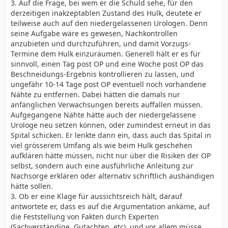
3. Auf die Frage, bei wem er die Schuld sehe, für den
derzeitigen inakzeptablen Zustand des Hulk, deutete er
teilweise auch auf den niedergelassenen Urologen. Denn
seine Aufgabe wäre es gewesen, Nachkontrollen
anzubieten und durchzuführen, und damit Vorzugs-
Termine dem Hulk einzuräumen. Generell hält er es für
sinnvoll, einen Tag post OP und eine Woche post OP das
Beschneidungs-Ergebnis kontrollieren zu lassen, und
ungefähr 10-14 Tage post OP eventuell noch vorhandene
Nähte zu entfernen. Dabei hätten die damals nur
anfänglichen Verwachsungen bereits auffallen müssen.
Aufgegangene Nähte hätte auch der niedergelassene
Urologe neu setzen können, oder zumindest erneut in das
Spital schicken. Er lenkte dann ein, dass auch das Spital in
viel grösserem Umfang als wie beim Hulk geschehen
aufklären hätte müssen, nicht nur über die Risiken der OP
selbst, sondern auch eine ausführliche Anleitung zur
Nachsorge erklären oder alternativ schriftlich aushändigen
hätte sollen.
3. Ob er eine Klage für aussichtsreich hält, darauf
antwortete er, dass es auf die Argumentation ankäme, auf
die Feststellung von Fakten durch Experten
(Sachverständige, Gutachten, etc), und vor allem müsse