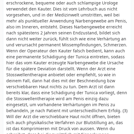
erschrockene, bequeme oder auch schlampige Urologe
verwendet den Kauter. Dies ist vom Lehrbuch aus nicht
vorgesehen, und in der Medizinwelt umstritten, weil bei
mehr als punktueller Anwendung Narbengewebe am Penis,
also im Inneren, entsteht. Dieses Narbengewebe erreicht
nach spätestens 2 Jahren seinen Endzustand, bildet sich
dann nicht weiter zurück, fühlt sich wie eine Verhärtung an
und verursacht permanent Missempfindungen, Schmerzen.
Wenn der Operateur den Kauter falsch bedient, kann auch
eine permanente Schädigung der Tunica eintreten, sodass
hier das vom Kauter erzeugte Narbengewebe die Ursache
für die spätere Deviation darstellt. Wenn der Arzt eine
Stosswellentherapie anbietet oder empfiehlt, so wie in
deinem Fall, dann hat dies mit der Beschneidung bzw
verschiebbaren Haut nichts zu tun. Dem Arzt ist dann
bereits klar, dass eine Schädigung der Tunica vorliegt, denn
die Stosswellentherapie wird am Penis einzig dazu
eingesetzt, um vorhandene Verhärtungen im Penis zu
behandeln, je nach Patient mit unterschiedlichem Erfolg. (3)
Will der Arzt die verschiebbare Haut nicht öffnen, bieten
sich auch physikalische Verfahren zur Blutstillung an, das
ist das Komprimieren mit Druck von aussen. Wenn du