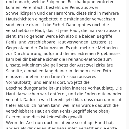
und danach, welche Folgen bei Beschädigung eintreten
können. Vereinfacht besteht der Penis aus zwei
Schwellkörpern und der Harnröhre, diese sind in mehrere
Hautschichten eingebettet, die miteinander verwachsen
sind. Vorne dran ist die Eichel. Dann gibt es noch die
verschiebbare Haut, das ist jene Haut, die man von aussen
sieht. Im Folgenden werde ich also die beiden Begriffe
Penis, und verschiebbare Haut verwenden. Letztere ist
Gegenstand der Zirkumzision. Es gibt mehrere Methoden
zur Durchführung, aufgrund deines extremen Ergebnisses
kam bei dir beinahe sicher die Freihand-Methode zum
Einsatz. Mit einem Skalpell setzt der Arzt zwei zirkuläre
Schnitte, einmal entlang deiner in deinem ersten Foto
eingezeichneten roten Linie (Inzision äusseres
Vorhautblatt), und einmal dort, wo jetzt die
Beschneidungsnarbe ist (Inzision inneres Vorhautblatt). Die
Haut dazwischen wird entfernt, und die Enden miteinander
vernäht. Dadurch wird bereits jetzt klar, dass man gar nicht
tiefer als üblich nähen kann, weil man würde dadurch die
verschiebbare Haut an den Penis (Begriff siehe oben)
fixieren, und dies ist keinesfalls gewollt.
Wenn der Arzt nun doch nicht eine so ruhige Hand hat,
anders als dir gegenüber behauptet, verletzt er die erste