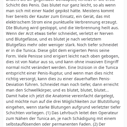
Schicht des Penis. Das blutet nur ganz leicht, so als wenn
man sich mit einer Nadel gepikst hätte. Meistens kommt
hier bereits der Kauter zum Einsatz, ein Gerät, das mit
elektrischem Strom eine punktuelle Verbrennung erzeugt.
DIe Blutung wird gestoppt, und die Verbrennung heilt aus.
Wenn der Arzt etwas tiefer schneidet, verletzt er Nerven
und Blutgefässe, und es blutet je nach verletztem
Blutgefäss mehr oder weniger stark. Noch tiefer schneidet
er in die Tunica. Diese gibt dem erigierten Penis seine
Form. Viele Penisse sind erigiert leicht nach oben gebogen,
dies ist von Natur aus so, und kann ohne invasiven Eingriff
normal nicht verändert werden. Eine Inzision in die Tunica
entspricht einer Penis-Ruptur, und wenn man dies nicht
richtig versorgt, kann dies zu einer dauerhaften Penis-
Deviation führen. Schneidet man noch tiefer, dann erreicht
man den Schwellkörper, und es blutet, blutet, blutet...
Damit habe ich jetzt die Anatomie vereinfacht dargelegt,
und möchte nun auf die drei Möglichkeiten zur Blutstillung
eingehen, wenn starke Blutungen aufgrund verletzter tiefer
Schichten vorliegen. (1) Das Lehrbuch leitet den Operateur
zum Nähen der Tunica an, je nach Schädigung mit einem
selbstauflösenden oder permanenten Faden. (2) Der