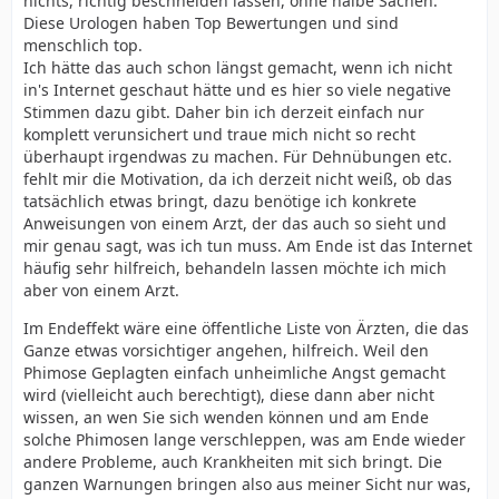
nichts, richtig beschneiden lassen, ohne halbe Sachen.
Diese Urologen haben Top Bewertungen und sind
menschlich top.
Ich hätte das auch schon längst gemacht, wenn ich nicht
in's Internet geschaut hätte und es hier so viele negative
Stimmen dazu gibt. Daher bin ich derzeit einfach nur
komplett verunsichert und traue mich nicht so recht
überhaupt irgendwas zu machen. Für Dehnübungen etc.
fehlt mir die Motivation, da ich derzeit nicht weiß, ob das
tatsächlich etwas bringt, dazu benötige ich konkrete
Anweisungen von einem Arzt, der das auch so sieht und
mir genau sagt, was ich tun muss. Am Ende ist das Internet
häufig sehr hilfreich, behandeln lassen möchte ich mich
aber von einem Arzt.
Im Endeffekt wäre eine öffentliche Liste von Ärzten, die das
Ganze etwas vorsichtiger angehen, hilfreich. Weil den
Phimose Geplagten einfach unheimliche Angst gemacht
wird (vielleicht auch berechtigt), diese dann aber nicht
wissen, an wen Sie sich wenden können und am Ende
solche Phimosen lange verschleppen, was am Ende wieder
andere Probleme, auch Krankheiten mit sich bringt. Die
ganzen Warnungen bringen also aus meiner Sicht nur was,