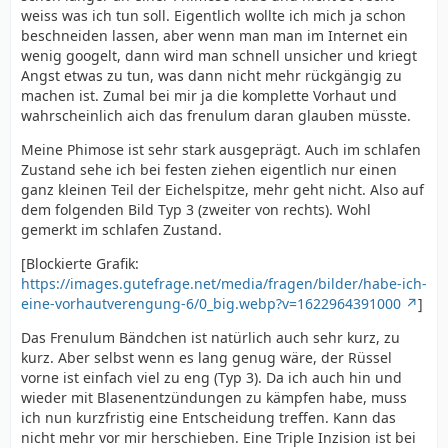
weiss was ich tun soll. Eigentlich wollte ich mich ja schon
beschneiden lassen, aber wenn man man im Internet ein
wenig googelt, dann wird man schnell unsicher und kriegt
Angst etwas zu tun, was dann nicht mehr rückgängig zu
machen ist. Zumal bei mir ja die komplette Vorhaut und
wahrscheinlich aich das frenulum daran glauben müsste.
Meine Phimose ist sehr stark ausgeprägt. Auch im schlafen
Zustand sehe ich bei festen ziehen eigentlich nur einen
ganz kleinen Teil der Eichelspitze, mehr geht nicht. Also auf
dem folgenden Bild Typ 3 (zweiter von rechts). Wohl
gemerkt im schlafen Zustand.
[Blockierte Grafik:
https://images.gutefrage.net/media/fragen/bilder/habe-ich-
eine-vorhautverengung-6/0_big.webp?v=1622964391000
]
Das Frenulum Bändchen ist natürlich auch sehr kurz, zu
kurz. Aber selbst wenn es lang genug wäre, der Rüssel
vorne ist einfach viel zu eng (Typ 3). Da ich auch hin und
wieder mit Blasenentzündungen zu kämpfen habe, muss
ich nun kurzfristig eine Entscheidung treffen. Kann das
nicht mehr vor mir herschieben. Eine Triple Inzision ist bei