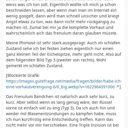
weiss was ich tun soll. Eigentlich wollte ich mich ja schon
beschneiden lassen, aber wenn man man im Internet ein
wenig googelt, dann wird man schnell unsicher und kriegt
Angst etwas zu tun, was dann nicht mehr rückgängig zu
machen ist. Zumal bei mir ja die komplette Vorhaut und
wahrscheinlich aich das frenulum daran glauben müsste.
Meine Phimose ist sehr stark ausgeprägt. Auch im schlafen
Zustand sehe ich bei festen ziehen eigentlich nur einen
ganz kleinen Teil der Eichelspitze, mehr geht nicht. Also auf
dem folgenden Bild Typ 3 (zweiter von rechts). Wohl
gemerkt im schlafen Zustand.
[Blockierte Grafik:
https://images.gutefrage.net/media/fragen/bilder/habe-ich-
eine-vorhautverengung-6/0_big.webp?v=1622964391000
]
Das Frenulum Bändchen ist natürlich auch sehr kurz, zu
kurz. Aber selbst wenn es lang genug wäre, der Rüssel
vorne ist einfach viel zu eng (Typ 3). Da ich auch hin und
wieder mit Blasenentzündungen zu kämpfen habe, muss
ich nun kurzfristig eine Entscheidung treffen. Kann das
nicht mehr vor mir herschieben. Eine Triple Inzision ist bei