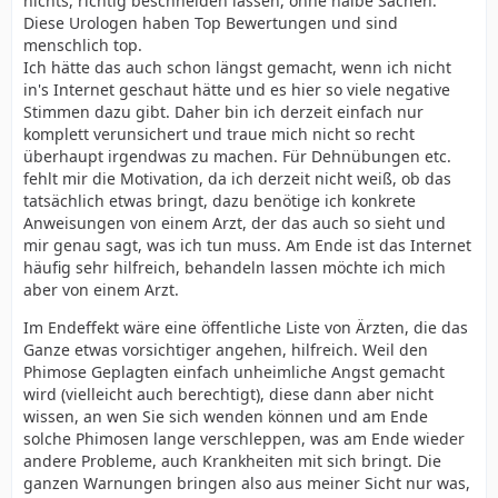
nichts, richtig beschneiden lassen, ohne halbe Sachen.
Diese Urologen haben Top Bewertungen und sind
menschlich top.
Ich hätte das auch schon längst gemacht, wenn ich nicht
in's Internet geschaut hätte und es hier so viele negative
Stimmen dazu gibt. Daher bin ich derzeit einfach nur
komplett verunsichert und traue mich nicht so recht
überhaupt irgendwas zu machen. Für Dehnübungen etc.
fehlt mir die Motivation, da ich derzeit nicht weiß, ob das
tatsächlich etwas bringt, dazu benötige ich konkrete
Anweisungen von einem Arzt, der das auch so sieht und
mir genau sagt, was ich tun muss. Am Ende ist das Internet
häufig sehr hilfreich, behandeln lassen möchte ich mich
aber von einem Arzt.
Im Endeffekt wäre eine öffentliche Liste von Ärzten, die das
Ganze etwas vorsichtiger angehen, hilfreich. Weil den
Phimose Geplagten einfach unheimliche Angst gemacht
wird (vielleicht auch berechtigt), diese dann aber nicht
wissen, an wen Sie sich wenden können und am Ende
solche Phimosen lange verschleppen, was am Ende wieder
andere Probleme, auch Krankheiten mit sich bringt. Die
ganzen Warnungen bringen also aus meiner Sicht nur was,