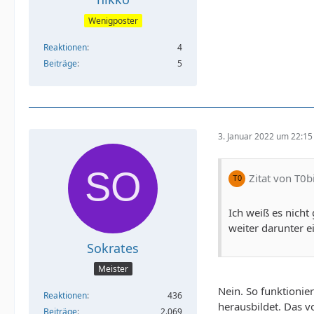
Wenigposter
Reaktionen
4
Beiträge
5
3. Januar 2022 um 22:15
Zitat von T0b
Ich weiß es nicht
weiter darunter e
Sokrates
Meister
Nein. So funktionier
Reaktionen
436
herausbildet. Das v
Beiträge
2.069