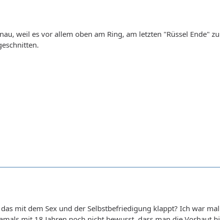
enau, weil es vor allem oben am Ring, am letzten "Rüssel Ende" zu 
geschnitten.
e das mit dem Sex und der Selbstbefriedigung klappt? Ich war mal
mals mit 18 Jahren noch nicht bewusst, dass man die Vorhaut hin