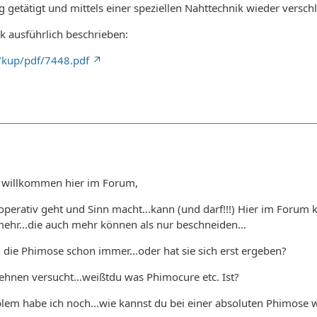
 getätigt und mittels einer speziellen Nahttechnik wieder versch
ik ausführlich beschrieben:
/kup/pdf/7448.pdf
h willkommen hier im Forum,
perativ geht und Sinn macht...kann (und darf!!!) Hier im Forum ke
ehr...die auch mehr können als nur beschneiden...
du die Phimose schon immer...oder hat sie sich erst ergeben?
hnen versucht...weißtdu was Phimocure etc. Ist?
lem habe ich noch...wie kannst du bei einer absoluten Phimose w