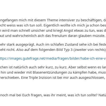
angefangen mich mit diesem Theme intensiver zu beschäftigen, d
recht weiss was ich tun soll. Eigentlich wollte ich mich ja schon
 wird man schnell unsicher und kriegt Angst etwas zu tun, was 
aut und wahrscheinlich aich das frenulum daran glauben müsste.
ehr stark ausgeprägt. Auch im schlafen Zustand sehe ich bei feste
geht nicht. Also auf dem folgenden Bild Typ 3 (zweiter von recht
ttps://images.gutefrage.net/media/fragen/bilder/habe-ich-ei
en ist natürlich auch sehr kurz, zu kurz. Aber selbst wenn es lan
h hin und wieder mit Blasenentzündungen zu kämpfen habe, muss i
herschieben. Eine Triple Inzision ist bei mir auch ausgeschlossen,
 noch mal bei Euch fragen, was ihr meint, was ich tun sollte? Natü