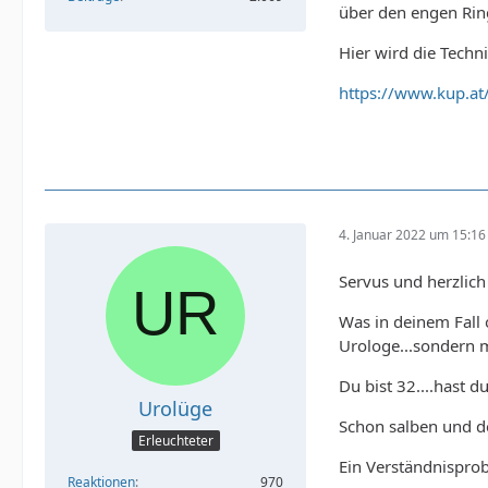
über den engen Ring
Hier wird die Techn
https://www.kup.at
4. Januar 2022 um 15:16
Servus und herzlic
Was in deinem Fall o
Urologe...sondern m
Du bist 32....hast 
Urolüge
Schon salben und de
Erleuchteter
Ein Verständnisprob
Reaktionen
970