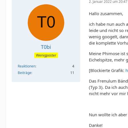
2. Januar 2022 um 20:47
Hallo zusammen,
ich habe nun auch 
leide und nicht so 
wenig googelt, dann
die komplette Vorh
T0bi
Meine Phimose ist s
Wenigposter
Eichelspitze, mehr 
Reaktionen
4
[Blockierte Grafik:
h
Beiträge
11
Das Frenulum Bändch
(Typ 3). Da ich auc
nicht mehr vor mir 
Nun wollte ich aber
Danke!