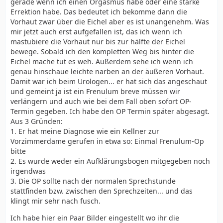
gerade wenn ich einen Orgasmus habe oder eine starke
Errektion habe. Das bedeutet ich bekomme dann die
Vorhaut zwar über die Eichel aber es ist unangenehm. Was
mir jetzt auch erst aufgefallen ist, das ich wenn ich
mastubiere die Vorhaut nur bis zur hälfte der Eichel
bewege. Sobald ich den kompletten Weg bis hinter die
Eichel mache tut es weh. Außerdem sehe ich wenn ich
genau hinschaue leichte narben an der äußeren Vorhaut.
Damit war ich beim Urologen... er hat sich das angeschaut
und gemeint ja ist ein Frenulum breve müssen wir
verlängern und auch wie bei dem Fall oben sofort OP-
Termin gegeben. Ich habe den OP Termin später abgesagt.
Aus 3 Gründen:
1. Er hat meine Diagnose wie ein Kellner zur
Vorzimmerdame gerufen in etwa so: Einmal Frenulum-Op
bitte
2. Es wurde weder ein Aufklärungsbogen mitgegeben noch
irgendwas
3. Die OP sollte nach der normalen Sprechstunde
stattfinden bzw. zwischen den Sprechzeiten... und das
klingt mir sehr nach fusch.
Ich habe hier ein Paar Bilder eingestellt wo ihr die