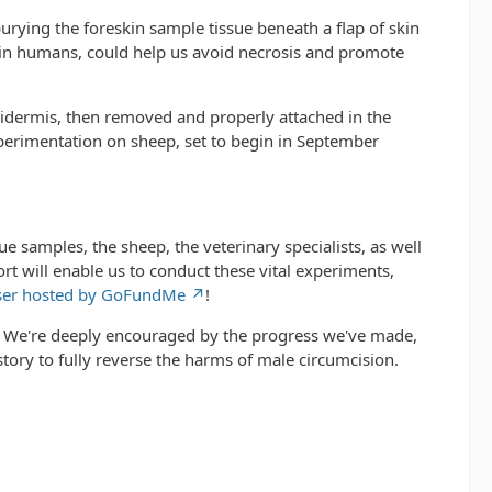
 burying the foreskin sample tissue beneath a flap of skin
ul in humans, could help us avoid necrosis and promote
 epidermis, then removed and properly attached in the
experimentation on sheep, set to begin in September
ue samples, the sheep, the veterinary specialists, as well
rt will enable us to conduct these vital experiments,
ser hosted by GoFundMe
!
ch. We're deeply encouraged by the progress we've made,
istory to fully reverse the harms of male circumcision.