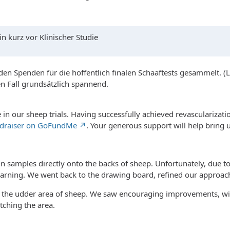
 kurz vor Klinischer Studie
den Spenden für die hoffentlich finalen Schaaftests gesammelt. (Li
den Fall grundsätzlich spannend.
 in our sheep trials. Having successfully achieved revascularizatio
draiser on GoFundMe
. Your generous support will help bring us
skin samples directly onto the backs of sheep. Unfortunately, due 
learning. We went back to the drawing board, refined our approac
o the udder area of sheep. We saw encouraging improvements, with
tching the area.