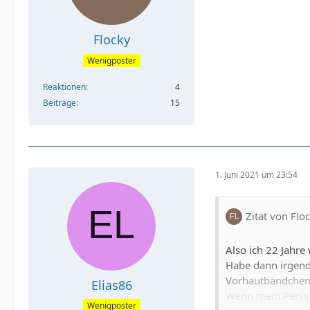
Flocky
Wenigposter
Reaktionen
4
Beiträge
15
1. Juni 2021 um 23:54
Zitat von Flo
Also ich 22 Jahre
Habe dann irgendw
Vorhautbändchen 
Elias86
Wenn mein Penis Schlaff ist bl
Wenigposter