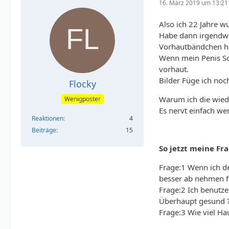
16. März 2019 um 13:21
Also ich 22 Jahre w
Habe dann irgendwan
Vorhautbändchen ha
Wenn mein Penis Schl
vorhaut.
Bilder Füge ich noc
Flocky
Warum ich die wiede
Wenigposter
Es nervt einfach we
Reaktionen
4
Beiträge
15
So jetzt meine Fr
Frage:1 Wenn ich d
besser ab nehmen f
Frage:2 Ich benutze
Überhaupt gesund 
Frage:3 Wie viel H