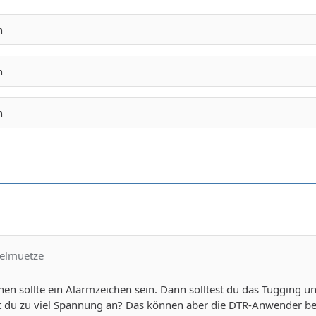
n
n
n
felmuetze
nen sollte ein Alarmzeichen sein. Dann solltest du das Tugging un
st du zu viel Spannung an? Das können aber die DTR-Anwender b