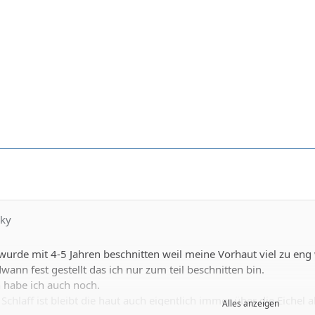
cky
 wurde mit 4-5 Jahren beschnitten weil meine Vorhaut viel zu eng 
ann fest gestellt das ich nur zum teil beschnitten bin.
habe ich auch noch.
eibt die haut auch eigentlich immer über die Eichel aber wenn der Steif ist sieht es so aus als hätte ich keine
Alles anzeigen