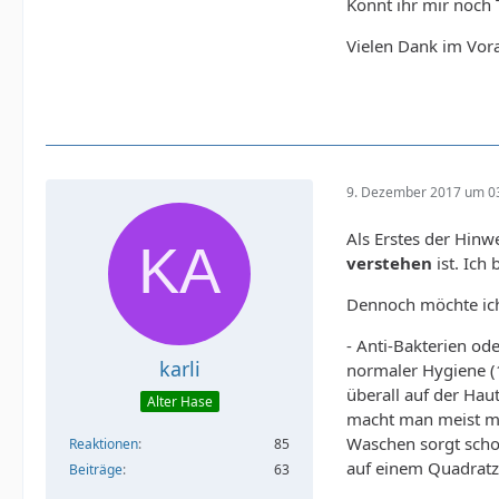
Könnt ihr mir noch
Vielen Dank im Vor
9. Dezember 2017 um 0
Als Erstes der Hinwe
verstehen
ist. Ich 
Dennoch möchte ich
- Anti-Bakterien od
karli
normaler Hygiene (
überall auf der Hau
Alter Hase
macht man meist me
Waschen sorgt scho
Reaktionen
85
auf einem Quadratze
Beiträge
63