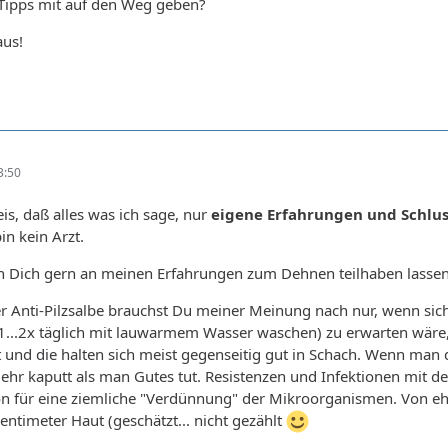
 Tipps mit auf den Weg geben?
aus!
3:50
is, daß alles was ich sage, nur
eigene Erfahrungen und Schlu
bin kein Arzt.
 Dich gern an meinen Erfahrungen zum Dehnen teilhaben lassen
er Anti-Pilzsalbe brauchst Du meiner Meinung nach nur, wenn sich
1...2x täglich mit lauwarmem Wasser waschen) zu erwarten wäre,
t und die halten sich meist gegenseitig gut in Schach. Wenn man d
hr kaputt als man Gutes tut. Resistenzen und Infektionen mit d
n für eine ziemliche "Verdünnung" der Mikroorganismen. Von e
ntimeter Haut (geschätzt... nicht gezählt