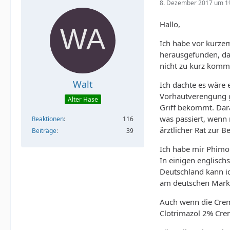
8. Dezember 2017 um 1
Hallo,
Ich habe vor kurze
herausgefunden, das
nicht zu kurz kommt
Walt
Ich dachte es wäre 
Vorhautverengung 
Alter Hase
Griff bekommt. Dara
was passiert, wenn
Reaktionen
116
ärztlicher Rat zur 
Beiträge
39
Ich habe mir PhimoC
In einigen englisch
Deutschland kann ic
am deutschen Markt
Auch wenn die Creme
Clotrimazol 2% Crem