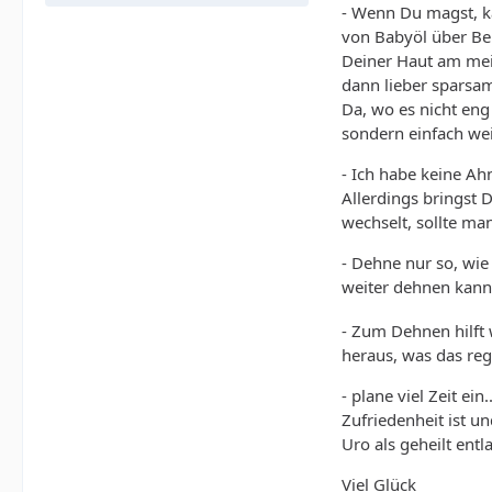
- Wenn Du magst, k
von Babyöl über Bep
Deiner Haut am meist
dann lieber sparsam
Da, wo es nicht eng
sondern einfach we
- Ich habe keine A
Allerdings bringst 
wechselt, sollte man
- Dehne nur so, wie
weiter dehnen kann
- Zum Dehnen hilft
heraus, was das re
- plane viel Zeit e
Zufriedenheit ist u
Uro als geheilt entl
Viel Glück