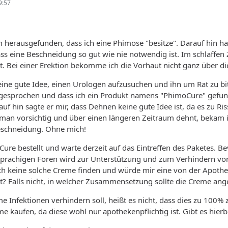
9:57
m herausgefunden, dass ich eine Phimose "besitze". Darauf hin 
s eine Beschneidung so gut wie nie notwendig ist. Im schlaffen 
. Bei einer Erektion bekomme ich die Vorhaut nicht ganz über die
eine gute Idee, einen Urologen aufzusuchen und ihn um Rat zu bi
gesprochen und dass ich ein Produkt namens "PhimoCure" gefu
uf hin sagte er mir, dass Dehnen keine gute Idee ist, da es zu R
 man vorsichtig und über einen längeren Zeitraum dehnt, bekam i
Beschneidung. Ohne mich!
ure bestellt und warte derzeit auf das Eintreffen des Paketes. Be
sprachigen Foren wird zur Unterstützung und zum Verhindern von 
h keine solche Creme finden und würde mir eine von der Apotheke
? Falls nicht, in welcher Zusammensetzung sollte die Creme an
 Infektionen verhindern soll, heißt es nicht, dass dies zu 100% 
e kaufen, da diese wohl nur apothekenpflichtig ist. Gibt es hier