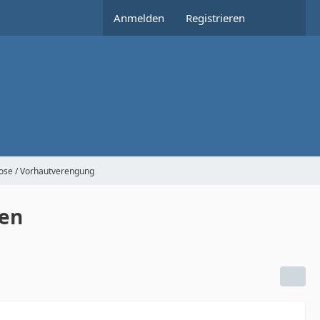
Anmelden
Registrieren
ose / Vorhautverengung
gen