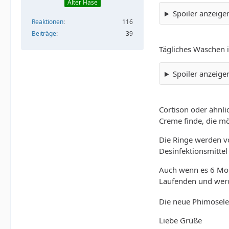
Alter Hase
Spoiler anzeige
Reaktionen
116
Beiträge
39
Tägliches Waschen i
Spoiler anzeige
Cortison oder ähnli
Creme finde, die mö
Die Ringe werden vo
Desinfektionsmittel
Auch wenn es 6 Mona
Laufenden und werd
Die neue Phimoselei
Liebe Grüße