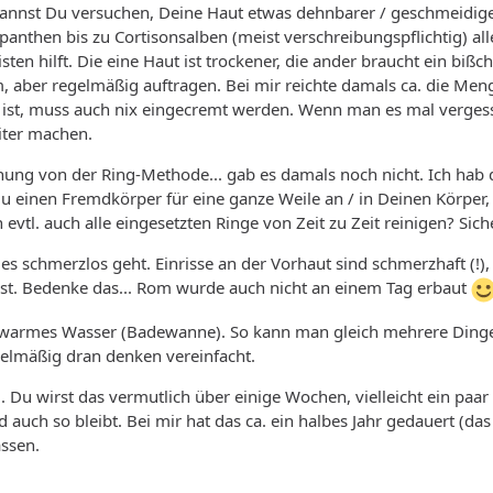
annst Du versuchen, Deine Haut etwas dehnbarer / geschmeidige
anthen bis zu Cortisonsalben (meist verschreibungspflichtig) all
en hilft. Die eine Haut ist trockener, die ander braucht ein bißc
, aber regelmäßig auftragen. Bei mir reichte damals ca. die Men
 ist, muss auch nix eingecremt werden. Wenn man es mal vergess
iter machen.
hnung von der Ring-Methode... gab es damals noch nicht. Ich hab
Du einen Fremdkörper für eine ganze Weile an / in Deinen Körpe
 evtl. auch alle eingesetzten Ringe von Zeit zu Zeit reinigen? Sic
 es schmerzlos geht. Einrisse an der Vorhaut sind schmerzhaft (!)
st. Bedenke das... Rom wurde auch nicht an einem Tag erbaut
 warmes Wasser (Badewanne). So kann man gleich mehrere Dinge i
gelmäßig dran denken vereinfacht.
in... Du wirst das vermutlich über einige Wochen, vielleicht ein p
nd auch so bleibt. Bei mir hat das ca. ein halbes Jahr gedauert (
assen.