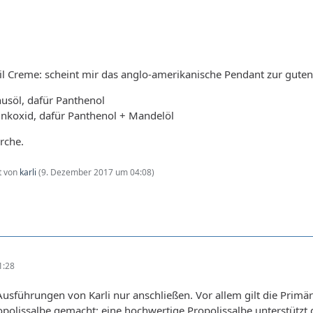
il Creme: scheint mir das anglo-amerikanische Pendant zur guten
nusöl, dafür Panthenol
inkoxid, dafür Panthenol + Mandelöl
rche.
zt von
karli
(
9. Dezember 2017 um 04:08
)
1:28
usführungen von Karli nur anschließen. Vor allem gilt die Primära
opolissalbe gemacht; eine hochwertige Propolissalbe unterstütz