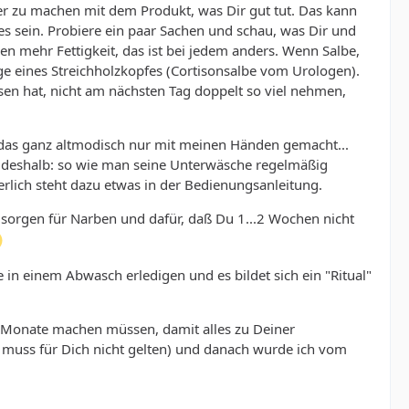
r zu machen mit dem Produkt, was Dir gut tut. Das kann
es sein. Probiere ein paar Sachen und schau, was Dir und
hen mehr Fettigkeit, das ist bei jedem anders. Wenn Salbe,
ge eines Streichholzkopfes (Cortisonsalbe vom Urologen).
en hat, nicht am nächsten Tag doppelt so viel nehmen,
 das ganz altmodisch nur mit meinen Händen gemacht...
r, deshalb: so wie man seine Unterwäsche regelmäßig
herlich steht dazu etwas in der Bedienungsanleitung.
, sorgen für Narben und dafür, daß Du 1...2 Wochen nicht
n einem Abwasch erledigen und es bildet sich ein "Ritual"
aar Monate machen müssen, damit alles zu Deiner
das muss für Dich nicht gelten) und danach wurde ich vom