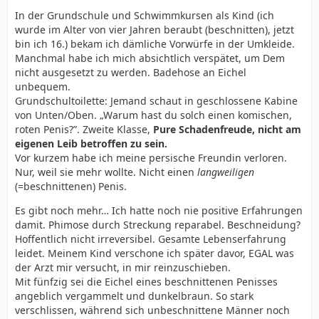
am Ende.
In der Grundschule und Schwimmkursen als Kind (ich
wurde im Alter von vier Jahren beraubt (beschnitten), jetzt
bin ich 16.) bekam ich dämliche Vorwürfe in der Umkleide.
Die Vorhaut lasse ich seit Wochen wieder drüber, aber
Manchmal habe ich mich absichtlich verspätet, um Dem
es wird einfach nicht wirklich besser. nur die Innenhaut
nicht ausgesetzt zu werden. Badehose an Eichel
der Vorhaut, also diese die über der Eichel ist hat sich
unbequem.
wieder viel heller verfärbt, plus ist feuchter geworden.
Grundschultoilette: Jemand schaut in geschlossene Kabine
von Unten/Oben. „Warum hast du solch einen komischen,
Aber die verhornte Eichel ist immer noch so. Wenn ich
roten Penis?”. Zweite Klasse,
Pure Schadenfreude, nicht am
wüsste ob es da wenigstens so eine Art
eigenen Leib betroffen zu sein.
Laserbehandlung gibt, dir mir diese Hautschichten
Vor kurzem habe ich meine persische Freundin verloren.
weglasern kann, oder wirklich eine Creme die diese
Nur, weil sie mehr wollte. Nicht einen
langweiligen
Hornschichten auflöst,
(=beschnittenen) Penis.
wäre ja alles wunderbar.
Es gibt noch mehr… Ich hatte noch nie positive Erfahrungen
Aber der Supergau wäre wenn das nie wieder weggeht,
damit. Phimose durch Streckung reparabel. Beschneidung?
dann ist mein Leben für immer ruiniert.
Hoffentlich nicht irreversibel. Gesamte Lebenserfahrung
leidet. Meinem Kind verschone ich später davor, EGAL was
der Arzt mir versucht, in mir reinzuschieben.
Mit fünfzig sei die Eichel eines beschnittenen Penisses
angeblich vergammelt und dunkelbraun. So stark
Viele Grüße
verschlissen, während sich unbeschnittene Männer noch