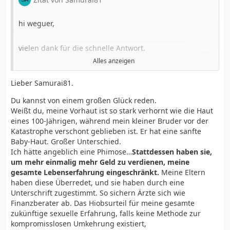
hi weguer,
vielen dank für die schnelle Antwort.
Alles anzeigen
Lieber Samurai81.
Also das mit der zurückgezogenen Vorhaut hab ich über
Du kannst von einem großen Glück reden.
Jahre gemacht und war mein größter Fehler überhaupt,
Weißt du, meine Vorhaut ist so stark verhornt wie die Haut
ja ich kann fast sagen, ich habs bitter bereut.
eines 100-Jährigen, während mein kleiner Bruder vor der
Katastrophe verschont geblieben ist. Er hat eine sanfte
Baby-Haut. Großer Unterschied.
Und Panik, das ich mein Leben lang mit dieser
Ich hätte angeblich eine Phimose…
Stattdessen haben sie,
extremen Verhornung rumlaufen muss, d.h. mich
um mehr einmalig mehr Geld zu verdienen, meine
immer schämen muss. Weil das halt keine normale
gesamte Lebenserfahrung eingeschränkt.
Meine Eltern
Keratinschicht ist, sondern richtig dicke
haben diese Überredet, und sie haben durch eine
Hornhautschichten übereinander.
Unterschrift zugestimmt. So sichern Ärzte sich wie
Finanzberater ab. Das Hiobsurteil für meine gesamte
Das Peeling hat gebrannt wie Feuer, aber ich wollte um
zukünftige sexuelle Erfahrung, falls keine Methode zur
jeden Preis wieder eine normale Eichel, leider hat
kompromisslosen Umkehrung existiert,
nichtmal das geklappt und ich bin völlig deprimiert und