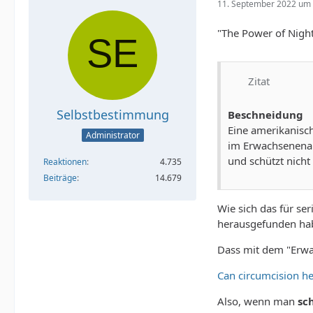
11. September 2022 um 
"The Power of Night
Zitat
Selbstbestimmung
Beschneidung
Eine amerikanisc
Administrator
im Erwachsenenalt
und schützt nicht
Reaktionen
4.735
Beiträge
14.679
Wie sich das für se
herausgefunden haben
Dass mit dem "Erwa
Can circumcision he
Also, wenn man
sc