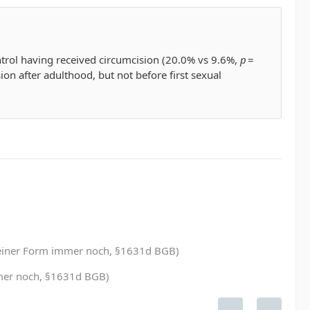
ntrol having received circumcision (20.0% vs 9.6%,
p
=
on after adulthood, but not before first sexual
in einer Form immer noch, §1631d BGB)
immer noch, §1631d BGB)