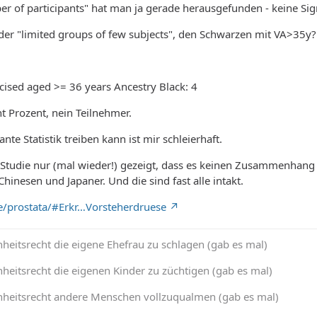
er of participants" hat man ja gerade herausgefunden - keine Sig
 der "limited groups of few subjects", den Schwarzen mit VA>35y?
cised aged >= 36 years Ancestry Black: 4
ht Prozent, nein Teilnehmer.
nte Statistik treiben kann ist mir schleierhaft.
e Studie nur (mal wieder!) gezeigt, dass es keinen Zusammenhang
hinesen und Japaner. Und die sind fast alle intakt.
de/prostata/#Erkr…Vorsteherdruese
heitsrecht die eigene Ehefrau zu schlagen (gab es mal)
heitsrecht die eigenen Kinder zu züchtigen (gab es mal)
nheitsrecht andere Menschen vollzuqualmen (gab es mal)