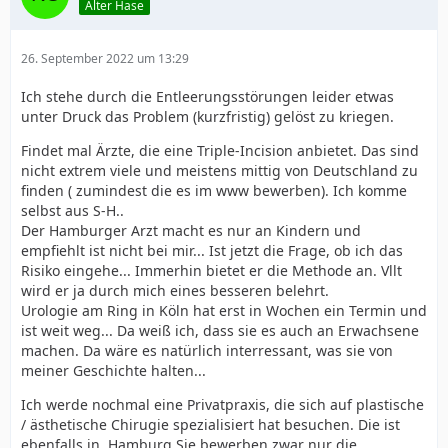
Alter Hase
26. September 2022 um 13:29
Ich stehe durch die Entleerungsstörungen leider etwas
unter Druck das Problem (kurzfristig) gelöst zu kriegen.
Findet mal Ärzte, die eine Triple-Incision anbietet. Das sind
nicht extrem viele und meistens mittig von Deutschland zu
finden ( zumindest die es im www bewerben). Ich komme
selbst aus S-H..
Der Hamburger Arzt macht es nur an Kindern und
empfiehlt ist nicht bei mir... Ist jetzt die Frage, ob ich das
Risiko eingehe... Immerhin bietet er die Methode an. Vllt
wird er ja durch mich eines besseren belehrt.
Urologie am Ring in Köln hat erst in Wochen ein Termin und
ist weit weg... Da weiß ich, dass sie es auch an Erwachsene
machen. Da wäre es natürlich interressant, was sie von
meiner Geschichte halten...
Ich werde nochmal eine Privatpraxis, die sich auf plastische
/ ästhetische Chirugie spezialisiert hat besuchen. Die ist
ebenfalls in .Hamburg Sie bewerben zwar nur die