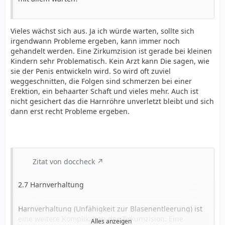
Vieles wächst sich aus. Ja ich würde warten, sollte sich
irgendwann Probleme ergeben, kann immer noch
gehandelt werden. Eine Zirkumzision ist gerade bei kleinen
Kindern sehr Problematisch. Kein Arzt kann Die sagen, wie
sie der Penis entwickeln wird. So wird oft zuviel
weggeschnitten, die Folgen sind schmerzen bei einer
Erektion, ein behaarter Schaft und vieles mehr. Auch ist
nicht gesichert das die Harnröhre unverletzt bleibt und sich
dann erst recht Probleme ergeben.
Zitat von doccheck
2.7 Harnverhaltung
Harnverhaltung (Unfähigkeit zur Blasenentleerung) ist
eine weitere Komplikation der Zirkumzision. Eine
Alles anzeigen