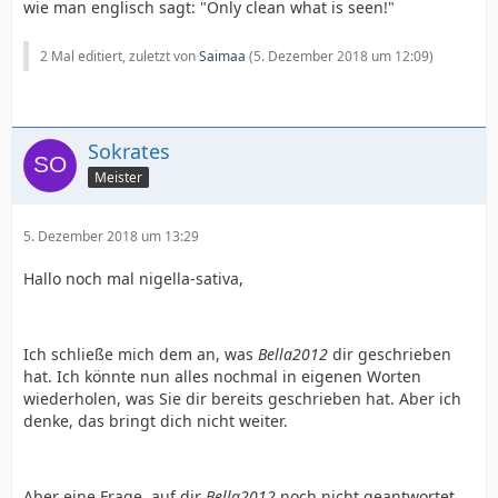
späteren Leben führen. Während Erektionen, die
wie man englisch sagt: "Only clean what is seen!"
Verwachsungen sind Hautbrücken. Hautbrücken sind
schmerzhaft sein können, kann Haut vom Hodensack
Hautbereiche, die sich vom Rand der Restvorhaut bis
den Penisschaft heraufgezogen werden, um den
auf die Eichel erstrecken und einen Hohlraum
2 Mal editiert, zuletzt von
Saimaa
(
5. Dezember 2018 um 12:09
)
Mangel an erforderlicher Penishaut auszugleichen. Ein
umschließen. Diese entstehen dadurch, dass während
haariger Schaft wird generell als unästhetisch
der Heilung die zirkumferentielle Schnittwunde der
empfunden und kann während des
Restvorhaut sich mit einer Stelle auf der Eichel verklebt.
Geschlechtsverkehrs stören.
Sokrates
Meister
5. Dezember 2018 um 13:29
Hallo noch mal nigella-sativa,
Ich schließe mich dem an, was
Bella2012
dir geschrieben
hat. Ich könnte nun alles nochmal in eigenen Worten
wiederholen, was Sie dir bereits geschrieben hat. Aber ich
denke, das bringt dich nicht weiter.
Aber eine Frage, auf dir
Bella2012
noch nicht geantwortet