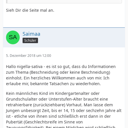
Harnverhaltung infolge einer Zirkumzision wird meist
durch einen zu engen Verband verursacht und lässt
Sieh Dir die Seite mal an.
sich einfach durch die Entfernung des Verbandes
[26]
[27]
[7]
[16]
behandeln.
Wird eine Bonozintinktur als Teil des Verbandes
verwendet, kann diese die Harnröhrenöffnung
Saimaa
blockieren und so eine Harnverhaltung verursachen.
Schüler
2.11 Harnröhrenfisteln
Als Komplikation der Zirkumzision können sich eine
oder mehrere neue Harnröhrenöffnungen, sogenannte
5. Dezember 2018 um 12:00
[35]
[36]
[37]
Fisteln, bilden.
Hallo nigella-sativa - es ist so gut, dass du Informationen
zum Thema (Beschneidung oder keine Beschneidung)
Harnröhrenfisteln entstehen, wenn die Harnröhre
einholst. Ein herzliches Willkommen auch von mir. Ich
verletzt wird. Das Risiko hierfür ist erhöht, wenn auf der
erlaube mir, bekannte Tatsachen zu wiederholen.
ventralen
Oberfläche der Eichel oder des
Penisschaftes genäht wird, da die Harnröhre in diesem
Kein männliches Kind im Kindergartenalter oder
[38]
[36]
Bereich sehr nah an der Haut liegt.
Die
Grundschulalter oder Unterstufen-Alter braucht eine
Behandlung muss individuell je nach Art dieser
retrahierbare (zurückziehbare) Vorhaut. Man lasse dem
Komplikation durch einen urologischen Spezialisten
Jungen unbesorgt Zeit, bis er 14, 15 oder sechzehn Jahre alt
erfolgen
ist - etliche von ihnen sind schließlich erst dann in der
Pubertät (Geschlechtsreife im Sinne von
2.9 Hautbrücken und Verwachsungen
Zeugungsfähigkeit). Bei einem Mädchen wird schließlich