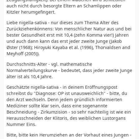
auch nicht durch besorgte Eltern an Schamlippen oder
Die Bildung von Verwachsungen, unter anderen in Form
Kitzler herumgefingert.
von Hautbrücken zwischen Penisschaft und Eiche, ist
Liebe nigella-sativa - nur dieses zum Thema Alter des
[23]
[32]
eine häufige Komplikation der Zirkumzision.
Zurückziehenkönnens: Von menschlicher Natur aus und bei
Vorhautverwachsungen entstehen häufig als Resultat
bester Gesundheit erst mit 10,4 (zehn Komma vier!) Jahren
einer unzureichende Lösungen dieser natürlichen
und auch dann kann das erst jeder zweite Junge (Jakob
Verklebung zwischen Penis und Eichel vor der
Øster (1968); Hiroyuki Kayaba et al. (1996), Thorvaldsen and
Zirkumzision: Bei der Geburt ist es normal, dass Eichel
Meyhoff (2005)).
und Vorhaut miteinander fest verklebt sind –die
Ablösung dieser Verklebung ist ein
Durchschnitts-Alter - vgl. mathematische
2.10 Hypospadie und Epispadie
Entwicklungsprozess, der bis weit in die Pubertät hinein
Normalverteilungskurve - bedeutet, dass jeder zweite Junge
Sowohl Hypospadien als auch Epispadien –
andauern kann. (Bei manchen Jungen ist dieser Prozess
älter ist als 10,4 Jahre.
normalerweise angeborene Fehlbildungen– können
nicht vor der Geschlechtsreife abgeschlossen.) Während
durch Zirkumzisionen versursacht werden. Diese
der Zirkumzision von kleinen Jungen ist es daher
Geschätzte nigella-sativa - in deinem Eröffnungspost
Komplikationen treten auf, wenn bei der Beschneidung
notwendig, diese Verklebung zwischen Eichel und
schreibst du "Diagnose: OP ist unausweichlich" - bitte, du
versehentlich die Harnröhre aufgeschlitzt wird
Vorhaut gewaltsam auseinanderzureißen, damit die
den Arzt wechseln. Denn jedem gründlich informierten
Vorhaut komplett entfernt werden kann. Werden diese
Mediziner sollte klar sein, dass eine sogenannte
natürlichen Verklebungen nicht vollständig entfernt,
Beschneidung - Zirkumzision - so sehr nachteilig ist wie ein
kann während der Heilung der Vorhautrest sich erneut
Herausschneiden der Klitoris, des weiblichen Lustorgans
3.3 Haariger Schaft
mit der Eichel verkleben und feste Verklebungen
Nummer Eins.
Die Entfernung von zu viel Haut im Rahmen einer
können entstehen.
"straffen" Beschneidung kann zu einem Hautmangel im
Bitte, bitte kein Herumziehen an der Vorhaut eines Jungen -
Eine besondere Form beschneidungsbedingter