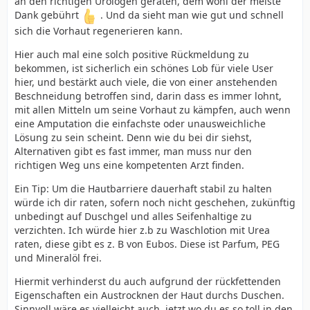
an den richtigen Urologen geraten, dem wohl der meiste
Dank gebührt
. Und da sieht man wie gut und schnell
sich die Vorhaut regenerieren kann.
Hier auch mal eine solch positive Rückmeldung zu
bekommen, ist sicherlich ein schönes Lob für viele User
hier, und bestärkt auch viele, die von einer anstehenden
Beschneidung betroffen sind, darin dass es immer lohnt,
mit allen Mitteln um seine Vorhaut zu kämpfen, auch wenn
eine Amputation die einfachste oder unausweichliche
Lösung zu sein scheint. Denn wie du bei dir siehst,
Alternativen gibt es fast immer, man muss nur den
richtigen Weg uns eine kompetenten Arzt finden.
Ein Tip: Um die Hautbarriere dauerhaft stabil zu halten
würde ich dir raten, sofern noch nicht geschehen, zukünftig
unbedingt auf Duschgel und alles Seifenhaltige zu
verzichten. Ich würde hier z.b zu Waschlotion mit Urea
raten, diese gibt es z. B von Eubos. Diese ist Parfum, PEG
und Mineralöl frei.
Hiermit verhinderst du auch aufgrund der rückfettenden
Eigenschaften ein Austrocknen der Haut durchs Duschen.
Sinnvoll wäre es vielleicht auch, jetzt wo du es so toll in den