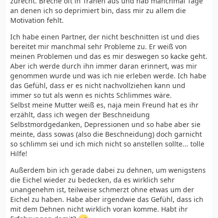
zurecht. Breche oft in Tränen aus und hab manchmal Tage
an denen ich so deprimiert bin, dass mir zu allem die
Motivation fehlt.
Ich habe einen Partner, der nicht beschnitten ist und dies
bereitet mir manchmal sehr Probleme zu. Er weiß von
meinen Problemen und das es mir deswegen so kacke geht.
Aber ich werde durch ihn immer daran erinnert, was mir
genommen wurde und was ich nie erleben werde. Ich habe
das Gefühl, dass er es nicht nachvollziehen kann und
immer so tut als wenn es nichts Schlimmes wäre.
Selbst meine Mutter weiß es, naja mein Freund hat es ihr
erzählt, dass ich wegen der Beschneidung
Selbstmordgedanken, Depressionen und so habe aber sie
meinte, dass sowas (also die Beschneidung) doch garnicht
so schlimm sei und ich mich nicht so anstellen sollte... tolle
Hilfe!
Außerdem bin ich gerade dabei zu dehnen, um wenigstens
die Eichel wieder zu bedecken, da es wirklich sehr
unangenehm ist, teilweise schmerzt ohne etwas um der
Eichel zu haben. Habe aber irgendwie das Gefühl, dass ich
mit dem Dehnen nicht wirklich voran komme. Habt ihr