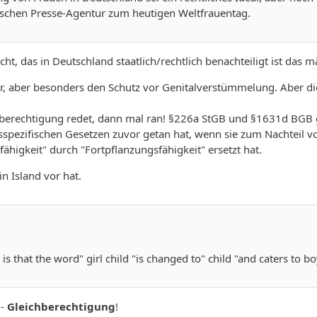
utschen Presse-Agentur zum heutigen Weltfrauentag.
ht, das in Deutschland staatlich/rechtlich benachteiligt ist das m
nur, aber besonders den Schutz vor Genitalverstümmelung. Aber d
berechtigung redet, dann mal ran! §226a StGB und §1631d BGB ge
spezifischen Gesetzen zuvor getan hat, wenn sie zum Nachteil vo
igkeit" durch "Fortpflanzungsfähigkeit" ersetzt hat.
in Island vor hat.
 that the word" girl child "is changed to" child "and caters to bo
 -
Gleichberechtigung
!