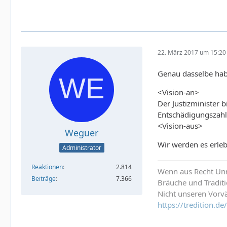
22. März 2017 um 15:20
Genau dasselbe habe
<Vision-an>
Der Justizminister 
Entschädigungszahl
<Vision-aus>
Weguer
Wir werden es erle
Administrator
Reaktionen
2.814
Wenn aus Recht Unre
Beiträge
7.366
Bräuche und Tradit
Nicht unseren Vorvä
https://tredition.