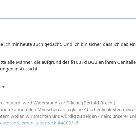
 ich mir heute auch gedacht. Und ich bin sicher, dass ich das ei
bitte alle Männer, die aufgrund des §1631d BGB an ihren Genital
ungen in Aussicht.
ben.
cht wird, wird Widerstand zur Pflicht! (Bertold Brecht)
ionen können den Menschen an jegliche Abscheulichkeiten gewö
tern wollen wir trachten uns würdig zu zeigen - nein: unserer Enk
de/autoren/clemen…aperback-44889/