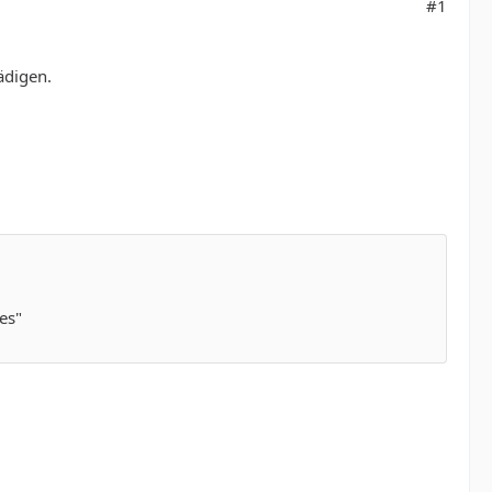
#1
ädigen.
es"