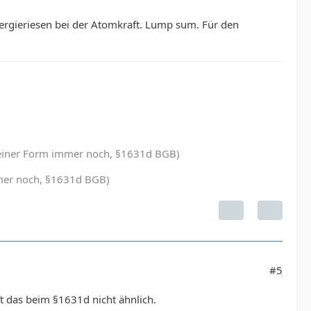
nergieriesen bei der Atomkraft. Lump sum. Für den
in einer Form immer noch, §1631d BGB)
immer noch, §1631d BGB)
#5
ft das beim §1631d nicht ähnlich.