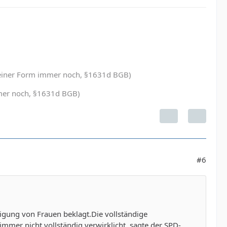
in einer Form immer noch, §1631d BGB)
immer noch, §1631d BGB)
#6
igung von Frauen beklagt.Die vollständige
immer nicht vollständig verwirklicht, sagte der SPD-