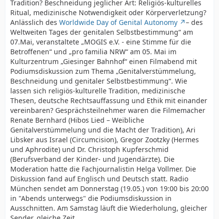
Tradition? Beschneidung jeglicher Art: Religiös-kulturelles
Ritual, medizinische Notwendigkeit oder Körperverletzung?
Anlässlich des
Worldwide Day of Genital Autonomy
– des
Weltweiten Tages der genitalen Selbstbestimmung“ am
07.Mai, veranstaltete „MOGIS e.V. - eine Stimme für die
Betroffenen“ und „pro familia NRW“ am 05. Mai im
Kulturzentrum „Giesinger Bahnhof“ einen Filmabend mit
Podiumsdiskussion zum Thema „Genitalverstümmelung,
Beschneidung und genitaler Selbstbestimmung“. Wie
lassen sich religiös-kulturelle Tradition, medizinische
Thesen, deutsche Rechtsauffassung und Ethik mit einander
vereinbaren? Gesprächsteilnehmer waren die Filmemacher
Renate Bernhard (Hibos Lied – Weibliche
Genitalverstümmelung und die Macht der Tradition), Ari
Libsker aus Israel (Circumcision), Gregor Zootzky (Hermes
und Aphrodite) und Dr. Christoph Kupferschmid
(Berufsverband der Kinder- und Jugendärzte). Die
Moderation hatte die Fachjournalistin Helga Vollmer. Die
Diskussion fand auf Englisch und Deutsch statt. Radio
München sendet am Donnerstag (19.05.) von 19:00 bis 20:00
in "Abends unterwegs" die Podiumsdiskussion in
Ausschnitten. Am Samstag läuft die Wiederholung, gleicher
Sender, gleiche Zeit.