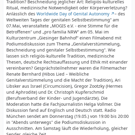
Tradition? Beschneidung jeglicher Art: Religiös-kulturelles
Ritual, medizinische Notwendigkeit oder Körperverletzung?
Anlässlich des
Worldwide Day of Genital Autonomy
– des
Weltweiten Tages der genitalen Selbstbestimmung“ am
07.Mai, veranstaltete „MOGIS e.V. - eine Stimme für die
Betroffenen“ und „pro familia NRW“ am 05. Mai im
Kulturzentrum „Giesinger Bahnhof“ einen Filmabend mit
Podiumsdiskussion zum Thema „Genitalverstümmelung,
Beschneidung und genitaler Selbstbestimmung“. Wie
lassen sich religiös-kulturelle Tradition, medizinische
Thesen, deutsche Rechtsauffassung und Ethik mit einander
vereinbaren? Gesprächsteilnehmer waren die Filmemacher
Renate Bernhard (Hibos Lied – Weibliche
Genitalverstümmelung und die Macht der Tradition), Ari
Libsker aus Israel (Circumcision), Gregor Zootzky (Hermes
und Aphrodite) und Dr. Christoph Kupferschmid
(Berufsverband der Kinder- und Jugendärzte). Die
Moderation hatte die Fachjournalistin Helga Vollmer. Die
Diskussion fand auf Englisch und Deutsch statt. Radio
München sendet am Donnerstag (19.05.) von 19:00 bis 20:00
in "Abends unterwegs" die Podiumsdiskussion in
Ausschnitten. Am Samstag läuft die Wiederholung, gleicher
Sender, gleiche Zeit.