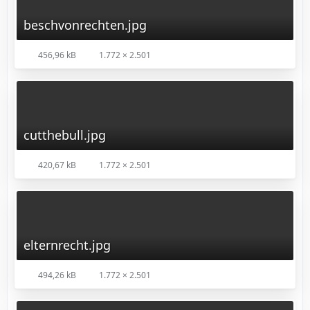
beschvonrechten.jpg
456,96 kB
1.772 × 2.501
cutthebull.jpg
420,67 kB
1.772 × 2.501
elternrecht.jpg
494,26 kB
1.772 × 2.501