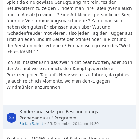
Spielt da eine gewisse Genugtuung mit rein, "es den
Befürwortern zu zeigen", indem man ihre Taten (wenn auch
nur im Ansatz) revidiert ? Eine Art kleiner, persönlicher Sieg
über die Verstümmelungsmaschinerie ? Kann man sich
neben den guten Erlebnissen auch über Wut und
"Schadenfreude" motivieren, also jeden Tag den Tugger aus
Trotz anlegen und im Geiste den Stinkefinger in Richtung
der Verstümmeler erheben ? Ein hämisch grinsendes "Weil
ich es KANN!" ?
Ich als Intakter kann das zwar nicht beantworten, aber so in
der Art motiviere ich mich, den Kampf gegen diese
Praktiken jeden Tag aufs Neue weiter zu führen, da gibt es
ja auch reichlich Momente, wo man denkt, gegen
Windmühlen anzurennen.
Kinderkanal setzt pro-Beschneidungs-
Propaganda auf Programm
Stefan Schritt
25. Dezember 2014 um 19:30
Soeben hat MOGiS auf der FB-Seite ein Update zu