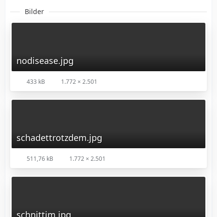
Bilder
nodisease.jpg
433 kB
1.772 × 2.501
schadettrotzdem.jpg
511,76 kB
1.772 × 2.501
schnittim.jpg