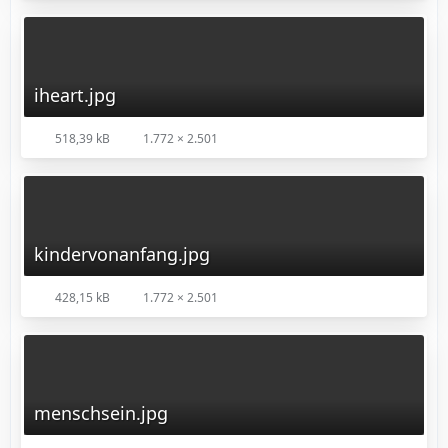
iheart.jpg
518,39 kB
1.772 × 2.501
kindervonanfang.jpg
428,15 kB
1.772 × 2.501
menschsein.jpg