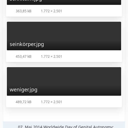
363,85 kB
1.772 × 2.501
seinkörper.jpg
453,47 kB
1.772 × 2.501
weniger.jpg
489,72 kB
1.772 × 2.501
07. Mai 2014 Worldwide Day of Genital Autonomy: