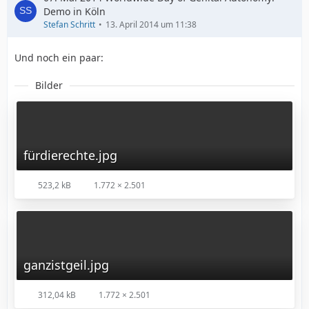
Demo in Köln
Stefan Schritt
13. April 2014 um 11:38
Und noch ein paar:
Bilder
fürdierechte.jpg
523,2 kB
1.772 × 2.501
ganzistgeil.jpg
312,04 kB
1.772 × 2.501