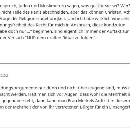
nspruch, Juden und Muslimen zu sagen, was gut für sie sei? Wer
nicht Teile des Penis abschneiden, aber das können Christen, At
e Frage der Religionszugehörigkeit. Und ich habe wirklich eine
ungsfreiheit das Recht für mich in Anspruch, diese kundzutun.
 habe doch nur...." beginnen, sind eigentlich immer der Auftakt 
h der Versuch "NUR dem uralten Ritual zu folgen".
15:52
idungs-Argumente nur dünn und nicht überzeugend sind, muss d
cht werden. Hält man sich vor Augen, dass wohl die Mehrheit i
gegenübersteht, dann kann man Frau Merkels Auftritt in diesem P
ion der Mehrheit der von ihr vertretenen Bürger für ein Linsengeri