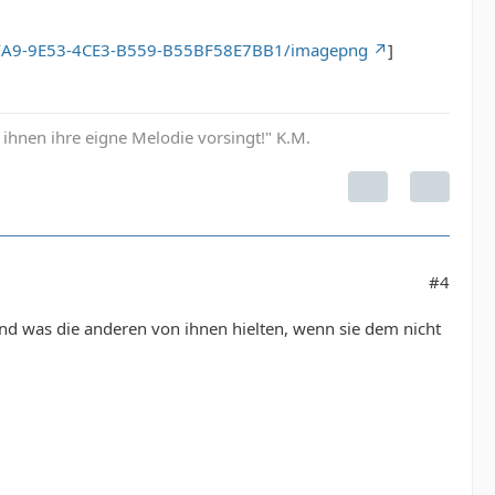
6AFA9-9E53-4CE3-B559-B55BF58E7BB1/imagepng
]
hnen ihre eigne Melodie vorsingt!" K.M.
#4
und was die anderen von ihnen hielten, wenn sie dem nicht