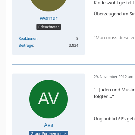
Kindeswohl gestell
Überzeugend im Sin
werner
Erleuchteter
"Man muss diese ve
Reaktionen
8
Beiträge
3.834
29. November 2012 um 
"...Juden und Musli
folgten..."
Unglaublich! Es ge
Ava
Graue Foreneminenz