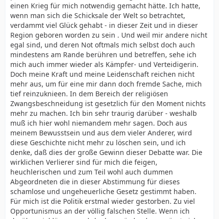
einen Krieg für mich notwendig gemacht hätte. Ich hatte,
wenn man sich die Schicksale der Welt so betrachtet,
verdammt viel Glück gehabt - in dieser Zeit und in dieser
Region geboren worden zu sein . Und weil mir andere nicht
egal sind, und deren Not oftmals mich selbst doch auch
mindestens am Rande berühren und betreffen, sehe ich
mich auch immer wieder als Kämpfer- und Verteidigerin.
Doch meine Kraft und meine Leidenschaft reichen nicht
mehr aus, um für eine mir dann doch fremde Sache, mich
tief reinzuknieen. In dem Bereich der religiösen
Zwangsbeschneidung ist gesetzlich für den Moment nichts
mehr zu machen. Ich bin sehr traurig darüber - weshalb
muß ich hier wohl niemandem mehr sagen. Doch aus
meinem Bewusstsein und aus dem vieler Anderer, wird
diese Geschichte nicht mehr zu löschen sein, und ich
denke, daß dies der große Gewinn dieser Debatte war. Die
wirklichen Verlierer sind für mich die feigen,
heuchlerischen und zum Teil wohl auch dummen
Abgeordneten die in dieser Abstimmung für dieses
schamlose und ungeheuerliche Gesetz gestimmt haben.
Für mich ist die Politik erstmal wieder gestorben. Zu viel
Opportunismus an der völlig falschen Stelle. Wenn ich