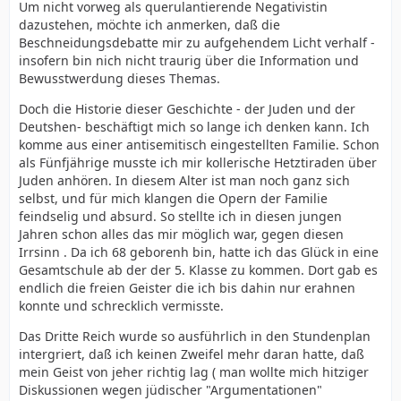
Um nicht vorweg als querulantierende Negativistin
dazustehen, möchte ich anmerken, daß die
Beschneidungsdebatte mir zu aufgehendem Licht verhalf -
insofern bin nich nicht traurig über die Information und
Bewusstwerdung dieses Themas.
Doch die Historie dieser Geschichte - der Juden und der
Deutshen- beschäftigt mich so lange ich denken kann. Ich
komme aus einer antisemitisch eingestellten Familie. Schon
als Fünfjährige musste ich mir kollerische Hetztiraden über
Juden anhören. In diesem Alter ist man noch ganz sich
selbst, und für mich klangen die Opern der Familie
feindselig und absurd. So stellte ich in diesen jungen
Jahren schon alles das mir möglich war, gegen diesen
Irrsinn . Da ich 68 geborenh bin, hatte ich das Glück in eine
Gesamtschule ab der der 5. Klasse zu kommen. Dort gab es
endlich die freien Geister die ich bis dahin nur erahnen
konnte und schrecklich vermisste.
Das Dritte Reich wurde so ausführlich in den Stundenplan
intergriert, daß ich keinen Zweifel mehr daran hatte, daß
mein Geist von jeher richtig lag ( man wollte mich hitziger
Diskussionen wegen jüdischer "Argumentationen"