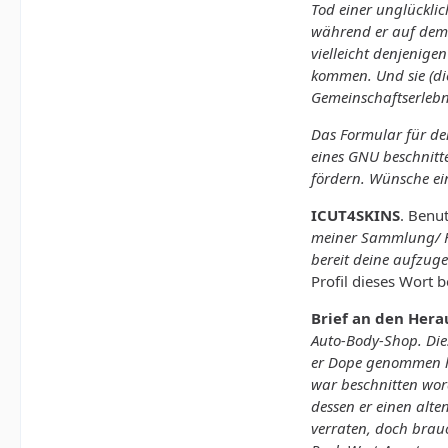
Tod einer unglückli
während er auf dem K
vielleicht denjenige
kommen. Und sie (die
Gemeinschaftserlebn
Das Formular für de
eines GNU beschnit
fördern. Wünsche ei
ICUT4SKINS
. Benu
meiner Sammlung/ H
bereit deine aufzug
Profil dieses Wort b
Brief an den Her
Auto-Body-Shop. Dies
er Dope genommen hat
war beschnitten word
dessen er einen alte
verraten, doch brau