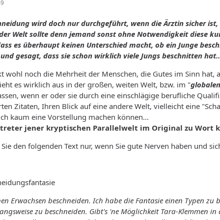
49
chneidung wird doch nur durchgeführt, wenn die Ärztin sicher is
der Welt sollte denn jemand sonst ohne Notwendigkeit diese k
 dass es überhaupt keinen Unterschied macht, ob ein Junge beschn
nd gesagt, dass sie schon wirklich viele Jungs beschnitten hat..
kt wohl noch die Mehrheit der Menschen, die Gutes im Sinn hat,
ieht es wirklich aus in der großen, weiten Welt, bzw. im "
globalen
ssen, wenn er oder sie durch eine einschlägige berufliche Qualifi
en Zitaten, Ihren Blick auf eine andere Welt, vielleicht eine "Sch
sich kaum eine Vorstellung machen können...
rtreter jener kryptischen Parallelwelt im Original zu Wort
en Sie den folgenden Text nur, wenn Sie gute Nerven haben und si
eidungsfantasie
en Erwachsen beschneiden. Ich habe die Fantasie einen Typen zu be
ngsweise zu beschneiden. Gibt's 'ne Möglichkeit Tara-Klemmen in