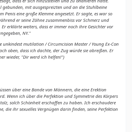
gt, dass er sich hinzustellen und zu onanieren hätte.
l gebunden, mit ausgespreizten und an die Stuhlbeine
 Penis eine große Klemme angesetzt. Er sagte, es war so
 während er seine Zähne zusammenbiss vor Schmerz und
r erklärte weiters, dass er immer noch ihre Gesichter vor
 angegeben, NY."
e unkindest mutilation / Circumcision Master / Young Ex-Con
nach oben, dass ich dachte, der Zug würde sie abreißen. Er
r wieder, "Dir werd ich helfen!")
üssen über eine Bande von Männern, die eine Erektion
rd. Wenn ich über die Perfektion und Symmetrie des Körpers
Stolz, solch Schönheit erschaffen zu haben. Ich erschaudere
, die ihr sexuelles Vergnügen darin finden, seine Perfektion