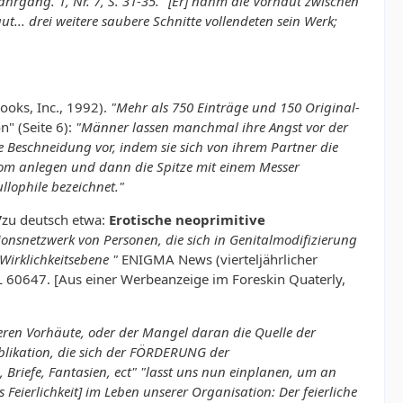
hrgang. 1, Nr. 7, S. 31-35. "[Er] nahm die Vorhaut zwischen
t... drei weitere saubere Schnitte vollendeten sein Werk;
ooks, Inc., 1992).
"Mehr als 750 Einträge und 150 Original-
n" (Seite 6):
"Männer lassen manchmal ihre Angst vor der
ne Beschneidung vor, indem sie sich von ihrem Partner die
ndom anlegen und dann die Spitze mit einem Messer
lophile bezeichnet."
/
zu deutsch etwa:
Erotische neoprimitive
onsnetzwerk von Personen, die sich in Genitalmodifizierung
Wirklichkeitsebene "
ENIGMA News (vierteljährlicher
L 60647. [Aus einer Werbeanzeige im Foreskin Quaterly,
ren Vorhäute, oder der Mangel daran die Quelle der
Publikation, die sich der FÖRDERUNG der
iefe, Fantasien, ect" "lasst uns nun einplanen, um an
eierlichkeit] im Leben unserer Organisation: Der feierliche