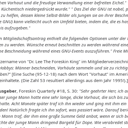
chen Vorhaut und die freudige Verwandlung einer befreiten Eichel."
üchentisch niedergedrückt wurde." " Das Ziel der GNU ist nobel, posi
n zu helfen, dessen kleine Selbst-Bilder als Jungen sie an ihrer Besc
 GNU) kann vielleicht auch ein Umfeld bieten, indem die, die es has
is aufzugeben."
n Mitgliedschaftsantrag
enthielt die folgenden Optionen unter der
ten zu werden. Wünsche erneut beschnitten zu werden während ei
ne Beschneidung während eines GNU-Events auszuführen." Freie Mi
tzername von "Dr. Lee The Foreskin King" im Mitgliederverzeichni
obbys: Männer beschneiden, Vorhäute sammeln und sie zu richtige
eben?"
[Eine Suche (95-12-18) nach dem Wort "Vorhaut" im America
einhaltete. (Die Zahl 53 resultiert allerdings aus dem Jahr 1995!).]
ausgeber
, Foreskin Quarterly #18, S. 30:
"Sehr geehrter Herr, ich 
er junge Mann hatte eine sehr lange, dicke Vorhaut, die sich bis zu
te. Acht Monate später traf ich ihn wieder und ging mit ihm ein H
en! Natürlich fragte ich ihn sofort, was passiert wäre. Darauf beri
n Mann traf, der ihm eine große Summe Geld anbot, wenn er sich bes
chte der junge Mann dringend Bargeld für Dope. Wie verabredet str