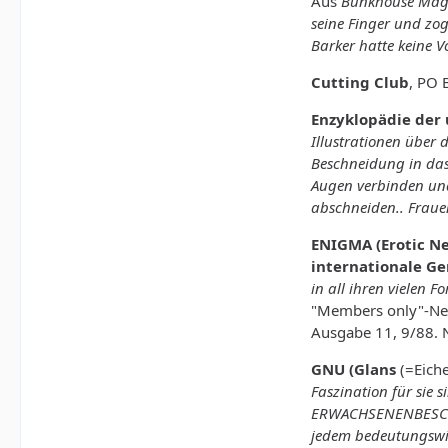
Aus
Bunkhouse Magaz
seine Finger und zog
Barker hatte keine 
Cutting Club
, PO 
Enzyklopädie der
Illustrationen über 
Beschneidung in das 
Augen verbinden und
abschneiden.. Fraue
ENIGMA (Erotic Ne
internationale Ge
in all ihren vielen 
"Members only"-News
Ausgabe 11, 9/88. N
GNU (Glans
(=Eiche
Faszination für sie 
ERWACHSENENBESCHNEI
jedem bedeutungswich