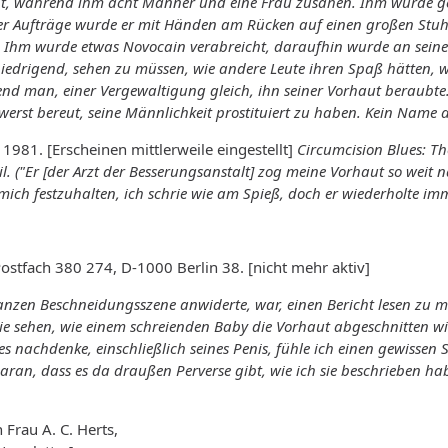
, während ihm acht Männer und eine Frau zusahen. Ihm wurde gesa
er Aufträge wurde er mit Händen am Rücken auf einen großen Stuh
Ihm wurde etwas Novocain verabreicht, daraufhin wurde an seinem
edrigend, sehen zu müssen, wie andere Leute ihren Spaß hätten,
 man, einer Vergewaltigung gleich, ihn seiner Vorhaut beraubte. E
hwerst bereut, seine Männlichkeit prostituiert zu haben. Kein Name
, 1981. [Erscheinen mittlerweile eingestellt]
Circumcision Blues: Th
il.
("Er [der Arzt der Besserungsanstalt] zog meine Vorhaut so weit 
ch festzuhalten, ich schrie wie am Spieß, doch er wiederholte imme
ostfach 380 274, D-1000 Berlin 38. [nicht mehr aktiv]
nzen Beschneidungsszene anwiderte, war, einen Bericht lesen zu m
e sehen, wie einem schreienden Baby die Vorhaut abgeschnitten wi
s nachdenke, einschließlich seines Penis, fühle ich einen gewissen 
an, dass es da draußen Perverse gibt, wie ich sie beschrieben habe
 Frau A. C. Herts,