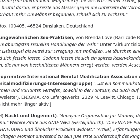
ine (The International Magazine of the Western-Leather Scene), Ja
 brutal daran, er presste das Messer gegen die Unterseite der Vorhau
Vorhaut mehr. Die Männer begannen, schnell sich zu wichsen."
Box 100405, 46524 Dinslaken, Deutschland
 ungewöhnlichen Sex-Praktiken
, von Brenda Love (Barricade B
die abartigsten sexuellen Handlungen der Welt."
Unter "Zirkumzisio
Liebesspiel als Mittel zur Erregung mit einfließen. Sie täuschen ei
 sich fesseln lassen. Sodann lassen sie sich ein spitzes Reserveko
n, die nur von beschnittenen Männern erregt werden, werden Acucul
oprimitive International Genital Modification Association 
nitalmodifizierungs-Interessengruppe)
"...
ist ein Kommunikati
Formen und Varianten vertiefen, sowohl in der Fantasie, als auch auf 
letter). ENIGMA, c/o Lafargewerks, 2329 N. Leavitt, Chicago, I
icht mehr länger aktiv.]
l)
Nackt und Ungeniert)
.
"Anonyme Organisation für Männer, de
sind." Weitere Zitate aus GNU-News (vierteljährlich). "Die EINZIGE 
DUNG und ähnlicher Praktiken widmet." "Artikel, Erfahrungen, Br
tigen Moment anwesend zu sein [Die erste Bruderschaft des Rings F