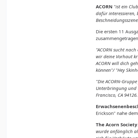
ACORN
"ist ein Cl
dafür interessieren
Beschneidungsszenen
Die ersten 11 Ausg
zusammengetrage
"ACORN sucht nach e
wir deine Vorhaut kr
ACORN will dich gehä
können"/ "Hey Skinh
"Die ACORN-Gruppe f
Unterbringung und Re
Francisco, CA 94126
Erwachsenenbesc
Erickson" nahe dem
The Acorn Society
wurde anfänglich als