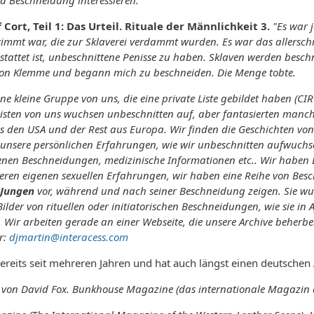
d Beschneidung interessieren."
Cort, Teil 1: Das Urteil.
Rituale der Männlichkeit 3.
"Es war j
immt war, die zur Sklaverei verdammt wurden. Es war das allerschm
tattet ist, unbeschnittene Penisse zu haben. Sklaven werden besch
t von Klemme und begann mich zu beschneiden. Die Menge tobte.
eine kleine Gruppe von uns, die eine private Liste gebildet haben (
isten von uns wuchsen unbeschnitten auf, aber fantasierten manchm
aus den USA und der Rest aus Europa. Wir finden die Geschichten vo
ch unsere persönlichen Erfahrungen, wie wir unbeschnitten aufwuch
genen Beschneidungen, medizinische Informationen etc.. Wir habe
ren eigenen sexuellen Erfahrungen, wir haben eine Reihe von Besch
 Jungen
vor, während und nach seiner Beschneidung zeigen. Sie wur
Bilder von rituellen oder initiatorischen Beschneidungen, wie sie i
 Wir arbeiten gerade an einer Webseite, die unsere Archive beherbe
r:
djmartin@interacess.com
t bereits seit mehreren Jahren und hat auch längst einen deutsche
 von David Fox. Bunkhouse Magazine (das internationale Magazin d