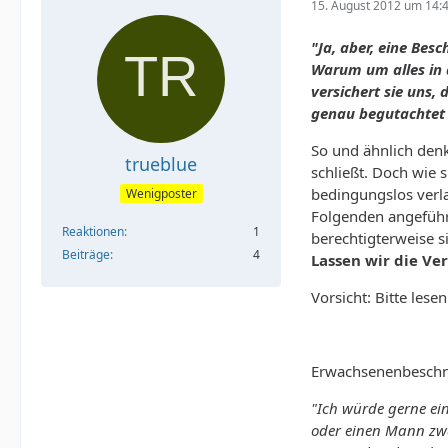
15. August 2012 um 14:
"Ja, aber, eine Bes
Warum um alles in 
versichert sie uns,
genau begutachtet u
So und ähnlich den
trueblue
schließt. Doch wie s
bedingungslos verla
Wenigposter
Folgenden angeführt
Reaktionen
1
berechtigterweise 
Beiträge
4
Lassen wir die Ve
Vorsicht: Bitte les
Erwachsenenbeschn
"Ich würde gerne ein
oder einen Mann zwa