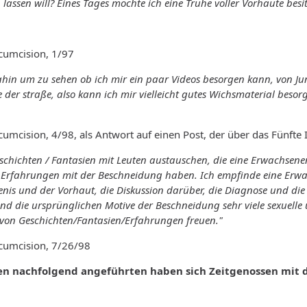
lassen will? Eines Tages möchte ich eine Truhe voller Vorhäute besi
rcumcision, 1/97
 dahin um zu sehen ob ich mir ein paar Videos besorgen kann, von 
der straße, also kann ich mir vielleicht gutes Wichsmaterial beso
ircumcision, 4/98, als Antwort auf einen Post, der über das Fünf
chichten / Fantasien mit Leuten austauschen, die eine Erwachsenen
 Erfahrungen mit der Beschneidung haben. Ich empfinde eine Erw
is und der Vorhaut, die Diskussion darüber, die Diagnose und die 
nd die ursprünglichen Motive der Beschneidung sehr viele sexuelle
von Geschichten/Fantasien/Erfahrungen freuen."
ircumcision, 7/26/98
en nachfolgend angeführten haben sich Zeitgenossen mit