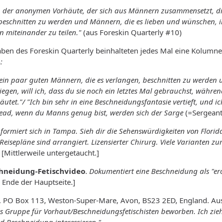
ub der anonymen Vorhäute, der sich aus Männern zusammensetzt, di
, beschnitten zu werden und Männern, die es lieben und wünschen, 
 miteinander zu teilen."
(aus Foreskin Quarterly #10)
aben des Foreskin Quarterly beinhalteten jedes Mal eine Kolumn
n
:
in paar guten Männern, die es verlangen, beschnitten zu werden 
iegen, will ich, dass du sie noch ein letztes Mal gebrauchst, währe
utet."/ "Ich bin sehr in eine Beschneidungsfantasie vertieft, und
ead, wenn du Manns genug bist, werden sich der Sarge
(=Sergeant
ormiert sich in Tampa. Sieh dir die Sehenswürdigkeiten von Florid
isepläne sind arrangiert. Lizensierter Chirurg. Viele Varianten zu
.
[Mittlerweile untergetaucht.]
hneidung-Fetischvideo
.
Dokumentiert eine Beschneidung als "ero
 Ende der Hauptseite.]
. PO Box 113, Weston-Super-Mare, Avon, BS23 2ED, England. Aus
 Gruppe für Vorhaut/Beschneidungsfetischisten beworben. Ich ziehe