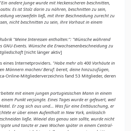
 "Ein andere Junge wurde mit Heckenscheren beschnitten,
tiv. Es ist Stolz darin zu nähren, beschnitten zu sein,
hneidung verzweifeln ließ, mit ihrer Beschneidung zurecht zu
sen, nicht beschnitten zu sein, ihre Vorhaut in einem
 Rubrik "Meine Interessen enthalten:": "Wünsche während
nes GNU-Events. Wünsche die Erwachsenenbeschneidung zu
tgliedschaft
[nicht länger aktiv]
s eines Internetproviders.
"Habe mehr als 400 Vorhäute in
n Männern machen/ Beruf: bereit, deine hinzuzufügen,
-Online-Mitgliederverzeichnis fand 53 Mitglieder, deren
arbeitete mit einem jungen portugiesischen Mann in einem
 einem Punkt verjüngte. Eines Tages wurde er gefeuert, weil
otel. Er zog sich aus und... Was für eine Enttäuschung, er
chtete er über einen Aufenthalt in New York, anlässlich
chneiden ließe. Wieviel das genau sein sollte, wurde nicht
ippte und tanzte er zwei Wochen später in einem Central-