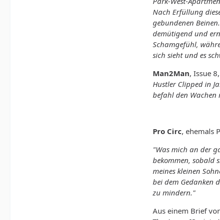
Park-West-Apartment
Nach Erfüllung dies
gebundenen Beinen. 
demütigend und erni
Schamgefühl, während
sich sieht und es sc
Man2Man
, Issue 8
Hustler Clipped in Ja
befahl den Wachen mi
Pro Circ
, ehemals P
"Was mich an der ga
bekommen, sobald si
meines kleinen Sohne
bei dem Gedanken dar
zu mindern."
Aus einem Brief von