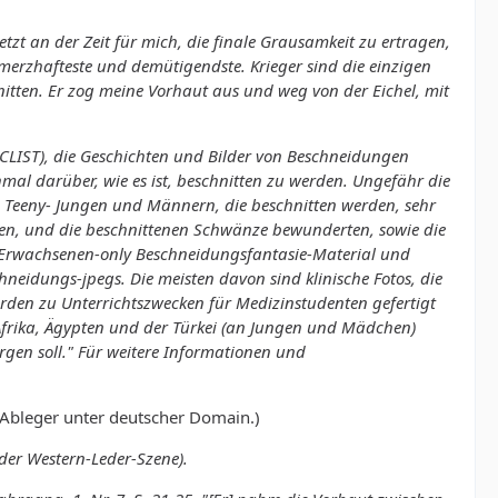
etzt an der Zeit für mich, die finale Grausamkeit zu ertragen,
erzhafteste und demütigendste. Krieger sind die einzigen
nitten. Er zog meine Vorhaut aus und weg von der Eichel, mit
CIRCLIST), die Geschichten und Bilder von Beschneidungen
al darüber, wie es ist, beschnitten zu werden. Ungefähr die
n Teeny- Jungen und Männern, die beschnitten werden, sehr
sen, und die beschnittenen Schwänze bewunderten, sowie die
n Erwachsenen-only Beschneidungsfantasie-Material und
neidungs-jpegs. Die meisten davon sind klinische Fotos, die
den zu Unterrichtszwecken für Medizinstudenten gefertigt
n Afrika, Ägypten und der Türkei (an Jungen und Mädchen)
rgen soll." Für weitere Informationen und
n Ableger unter deutscher Domain.)
er Western-Leder-Szene).