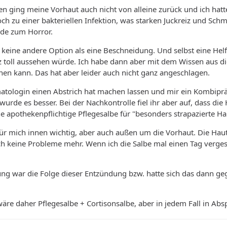
en ging meine Vorhaut auch nicht von alleine zurück und ich ha
ch zu einer bakteriellen Infektion, was starken Juckreiz und S
de zum Horror.
keine andere Option als eine Beschneidung. Und selbst eine Helf
z toll aussehen würde. Ich habe dann aber mit dem Wissen aus 
en kann. Das hat aber leider auch nicht ganz angeschlagen.
matologin einen Abstrich hat machen lassen und mir ein Kombipr
wurde es besser. Bei der Nachkontrolle fiel ihr aber auf, dass die
ne apothekenpflichtige Pflegesalbe für "besonders strapazierte H
 für mich innen wichtig, aber auch außen um die Vorhaut. Die Hau
ch keine Probleme mehr. Wenn ich die Salbe mal einen Tag verges
ng war die Folge dieser Entzündung bzw. hatte sich das dann ge
wäre daher Pflegesalbe + Cortisonsalbe, aber in jedem Fall in A