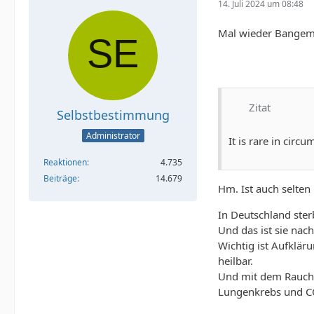
14. Juli 2024 um 08:48
Mal wieder Bangema
Zitat
Selbstbestimmung
Administrator
It is rare in circu
Reaktionen
4.735
Beiträge
14.679
Hm. Ist auch selten
In Deutschland ster
Und das ist sie nach
Wichtig ist Aufklä
heilbar.
Und mit dem Rauche
Lungenkrebs und COP