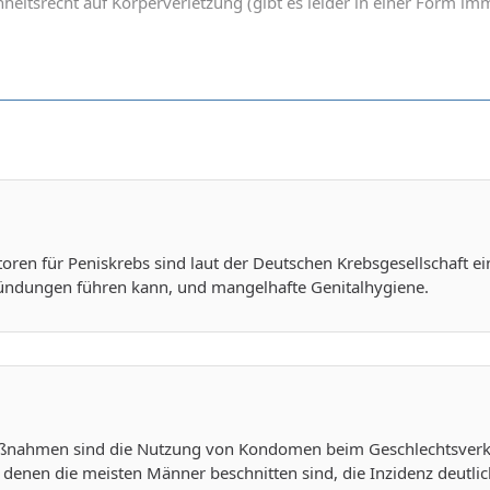
heitsrecht auf Körperverletzung (gibt es leider in einer Form 
toren für Peniskrebs sind laut der Deutschen Krebsgesellschaft e
ündungen führen kann, und mangelhafte Genitalhygiene.
nahmen sind die Nutzung von Kondomen beim Geschlechtsverkeh
n denen die meisten Männer beschnitten sind, die Inzidenz deutlich