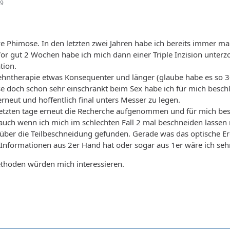
09
ive Phimose. In den letzten zwei Jahren habe ich bereits immer m
. Vor gut 2 Wochen habe ich mich dann einer Triple Inzision unter
tion.
 Dehntherapie etwas Konsequenter und länger (glaube habe es so 
e doch schon sehr einschränkt beim Sex habe ich für mich besch
neut und hoffentlich final unters Messer zu legen.
letzten tage erneut die Recherche aufgenommen und für mich bes
ch wenn ich mich im schlechten Fall 2 mal beschneiden lassen m
über die Teilbeschneidung gefunden. Gerade was das optische Erge
Informationen aus 2er Hand hat oder sogar aus 1er wäre ich sehr 
ethoden würden mich interessieren.