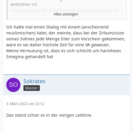
entstehen im
Zwischenraum der Schichten häufig weißlich/gelblich
Alles anzeigen
durch die Haut schimmernde
Epithel-Talg-Retentionen (Smegma-Retentionszysten) -
Ich hatte mal einen Dialog mit einem (anscheinend
ein vorübergehendes und
muslimischen) Vater, der meinte, dass bei der Zirkumzision
medizinisch harmloses Entwicklungsphänomen. Sie
seines Sohnes jede Menge Eiter zum Vorschein gekommen,
bestehen aus Talgdrüsensekret und
wäre es sei daher höchste Zeit für eine VA gewesen.
Abbauprodukten der Schleimhautzellen (Smegma) und
Meine Vermutung ist, dass es sich schlicht um harmloses
enthalten unter anderem
Smegma gehandelt hat
Fettsäuren und Steroide. Die Funktion letzterer ist noch
unbekannt. Möglicherweise
spielen diese Steroide aber eine Funktion in der
physiologischen Separierung von Eichel
Sokrates
und innerem Vorhautblatt. Häufig werden (harmlose)
Vorhautverklebungen und
Meister
Smegmaretentionszysten als pathologische Phimose
bzw. als Indikation zur Zirkumzision
3. März 2022 um 22:12
fehlgedeutet (Kumar 2009).
Das stand schon so in der vorigen Leitlinie.