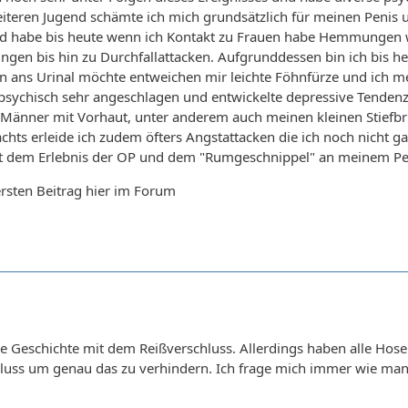
eren Jugend schämte ich mich grundsätzlich für meinen Penis un
und habe bis heute wenn ich Kontakt zu Frauen habe Hemmunge
ungen bis hin zu Durchfallattacken. Aufgrunddessen bin ich bis h
ten ans Urinal möchte entweichen mir leichte Föhnfürze und ich 
 psychisch sehr angeschlagen und entwickelte depressive Tenden
Männer mit Vorhaut, unter anderem auch meinen kleinen Stiefbru
achts erleide ich zudem öfters Angstattacken die ich noch nicht g
dem Erlebnis der OP und dem "Rumgeschnippel" an meinem Pen
rsten Beitrag hier im Forum
e Geschichte mit dem Reißverschluss. Allerdings haben alle Hose
luss um genau das zu verhindern. Ich frage mich immer wie man