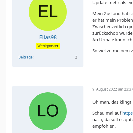
Update mehr als ein
Mein Zustand hat si
er hat mein Proble
Zwischenzeitlich g
zurückschob wurde 
Elias98
An Urinale kann ich
Wenigposter
So viel zu meinem 
Beiträge
2
9. August 2022 um 23:3
Oh man, das klingt 
Schau mal auf
https
nach, da soll es gu
empfohlen.