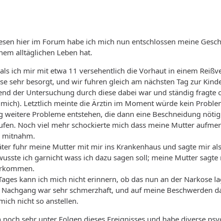
esen hier im Forum habe ich mich nun entschlossen meine Geschi
nem alltäglichen Leben hat.
ls ich mir mit etwa 11 versehentlich die Vorhaut in einem Reißve
se sehr besorgt, und wir fuhren gleich am nächsten Tag zur Kinde
d der Untersuchung durch diese dabei war und ständig fragte ob
 mich). Letztlich meinte die Ärztin im Moment würde kein Probl
ng weitere Probleme entstehen, die dann eine Beschneidung nöti
fen. Noch viel mehr schockierte mich dass meine Mutter aufmerk
g mitnahm.
r fuhr meine Mutter mit mir ins Krankenhaus und sagte mir als 
usste ich garnicht wass ich dazu sagen soll; meine Mutter sagte
orkommen.
Tages kann ich mich nicht erinnern, ob das nun an der Narkose la
 Nachgang war sehr schmerzhaft, und auf meine Beschwerden da
mich nicht so anstellen.
h noch sehr unter Folgen dieses Ereignisses und habe diverse ps