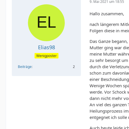
9. Mai 2021 um 18:55
Hallo zusammen,
nach längerem Mitl
Folgen diese in mei
Das Ganze begann, a
Elias98
Mutter ging war die
meine Mutter währen
Wenigposter
zu sehr besorgt um
durch die Verletzu
Beiträge
2
schon zum davonlau
einer Beschneidun
Wenige Wochen späte
werde. Vor Schock w
dann nicht mehr v
An viel des ganzen 
Heilungsprozess im
entgegnet ich solle 
Auch heute leide ic