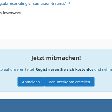
g.uk/reconciling-circumcision-trauma/
ls lesenswert.
Jetzt mitmachen!
o auf unserer Seite?
Registrieren Sie sich kostenlos
und nehme
Anmelden
Benutzerkonto erstellen