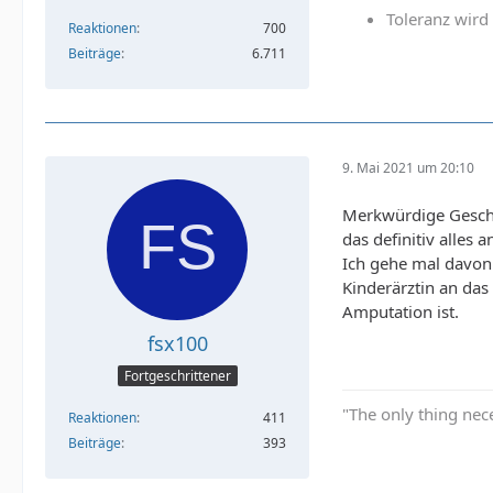
Toleranz wir
Reaktionen
700
Beiträge
6.711
9. Mai 2021 um 20:10
Merkwürdige Geschic
das definitiv alles 
Ich gehe mal davon 
Kinderärztin an das
Amputation ist.
fsx100
Fortgeschrittener
"The only thing nec
Reaktionen
411
Beiträge
393