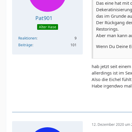
Das eine hat mit 
Dekeratinisierun
das im Grunde aut
Pat901
Der Rückgang der 
Alter Hase
Restorings.
Aber man kann au
Reaktionen
9
Beiträge
101
Wenn Du Deine Ei
hab jetzt seit einem
allerdings ist im S
Also die Eichel fühl
Habe irgendwo mal w
12. Dezember 2020 um 