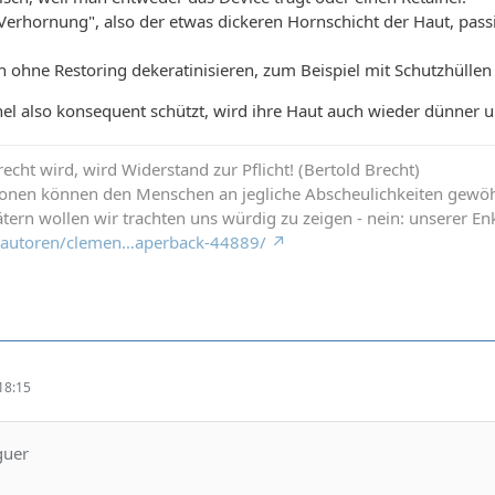
erhornung", also der etwas dickeren Hornschicht der Haut, pass
 ohne Restoring dekeratinisieren, zum Beispiel mit Schutzhülle
l also konsequent schützt, wird ihre Haut auch wieder dünner u
cht wird, wird Widerstand zur Pflicht! (Bertold Brecht)
ionen können den Menschen an jegliche Abscheulichkeiten gewö
tern wollen wir trachten uns würdig zu zeigen - nein: unserer Enk
de/autoren/clemen…aperback-44889/
18:15
guer