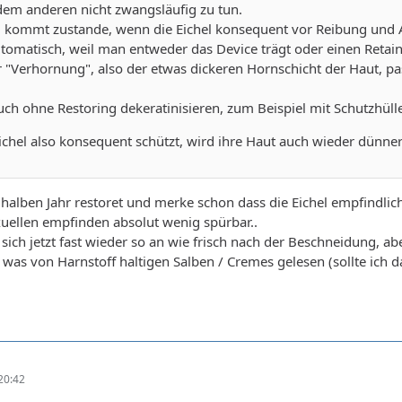
dem anderen nicht zwangsläufig zu tun.
g kommt zustande, wenn die Eichel konsequent vor Reibung und 
omatisch, weil man entweder das Device trägt oder einen Retain
"Verhornung", also der etwas dickeren Hornschicht der Haut, pa
ch ohne Restoring dekeratinisieren, zum Beispiel mit Schutzhül
chel also konsequent schützt, wird ihre Haut auch wieder dünner
 halben Jahr restoret und merke schon dass die Eichel empfindlich
exuellen empfinden absolut wenig spürbar..
t sich jetzt fast wieder so an wie frisch nach der Beschneidung, abe
as von Harnstoff haltigen Salben / Cremes gelesen (sollte ich d
20:42