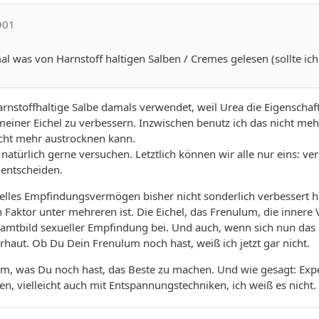
901
 was von Harnstoff haltigen Salben / Cremes gelesen (sollte ich
arnstoffhaltige Salbe damals verwendet, weil Urea die Eigenschaft 
meiner Eichel zu verbessern. Inzwischen benutz ich das nicht meh
icht mehr austrocknen kann.
natürlich gerne versuchen. Letztlich können wir alle nur eins: v
t entscheiden.
elles Empfindungsvermögen bisher nicht sonderlich verbessert hat,
in Faktor unter mehreren ist. Die Eichel, das Frenulum, die innere
amtbild sexueller Empfindung bei. Und auch, wenn sich nun das E
orhaut. Ob Du Dein Frenulum noch hast, weiß ich jetzt gar nicht.
dem, was Du noch hast, das Beste zu machen. Und wie gesagt: Exp
en, vielleicht auch mit Entspannungstechniken, ich weiß es nicht