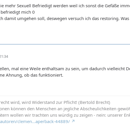
nie mehr Sexuell Befriedigt werden weil ich sonst die Gefäße imm
 befriedigt mich 0
h damit umgehen soll, deswegen versuch ich das restoring. Was 
21:34
ellen, mal eine Weile enthaltsam zu sein, um dadurch vielleicht 
ine Ahnung, ob das funktioniert.
cht wird, wird Widerstand zur Pflicht! (Bertold Brecht)
ionen können den Menschen an jegliche Abscheulichkeiten gewö
tern wollen wir trachten uns würdig zu zeigen - nein: unserer Enk
de/autoren/clemen…aperback-44889/