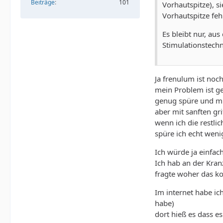
Beiträge
101
Vorhautspitze), s
Vorhautspitze feh
Es bleibt nur, au
Stimulationstechn
Ja frenulum ist noc
mein Problem ist ge
genug spüre und mM
aber mit sanften gri
wenn ich die restlic
spüre ich echt wenig
Ich würde ja einfac
Ich hab an der Kran
fragte woher das ko
Im internet habe ic
habe)
dort hieß es dass es