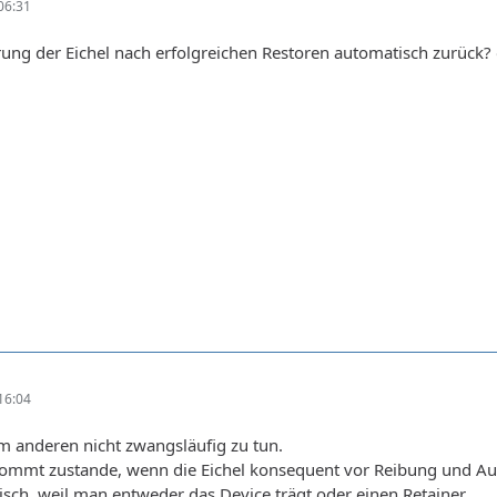
06:31
erung der Eichel nach erfolgreichen Restoren automatisch zurück?
16:04
m anderen nicht zwangsläufig zu tun.
kommt zustande, wenn die Eichel konsequent vor Reibung und Au
ch, weil man entweder das Device trägt oder einen Retainer.