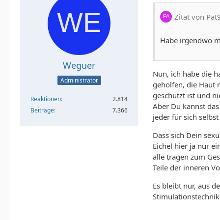
Zitat von Pat
Habe irgendwo mal
Weguer
Nun, ich habe die h
Administrator
geholfen, die Haut 
geschützt ist und n
Reaktionen
2.814
Aber Du kannst das 
Beiträge
7.366
jeder für sich selbs
Dass sich Dein sexu
Eichel hier ja nur e
alle tragen zum Ges
Teile der inneren V
Es bleibt nur, aus 
Stimulationstechnik