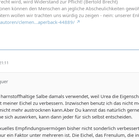
cht wird, wird Widerstand zur Pflicht! (Bertold Brecht)
ionen können den Menschen an jegliche Abscheulichkeiten gewö
tern wollen wir trachten uns würdig zu zeigen - nein: unserer Enk
de/autoren/clemen…aperback-44889/
21:11
guer
 harnstoffhaltige Salbe damals verwendet, weil Urea die Eigenscha
t meiner Eichel zu verbessern. Inzwischen benutz ich das nicht m
 nicht mehr austrocknen kann.Aber Du kannst das natürlich gerne 
e sich auswirken, kann dann jeder für sich selbst entscheiden.
xuelles Empfindungsvermögen bisher nicht sonderlich verbessert h
 nur ein Faktor unter mehreren ist. Die Eichel, das Frenulum, die 