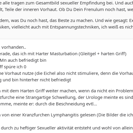
ie alle tragen zum Gesamtbild sexueller Empfindung bei. Und auc
lt, Teile der inneren Vorhaut. Ob Du Dein Frenulum noch hast, weiß
s dem, was Du noch hast, das Beste zu machen. Und wie gesagt: E
iken, vielleicht auch mit Entspannungstechniken, ich weiß es nic
h vorhanden..
rade, das ich mit Harter Masturbation (Gleitgel + harten Griff)
n auch befriedigt bin
ff spüre ich 0
he Vorhaut nutze (die Eichel also nicht stimuliere, denn die Vorh
 und bin hinterher nicht befriedigt
h mit dem Harten Griff weiter machen, wenn da nicht ein Problem
zfurche eine Strangartige Schwellung, der Urologe meinte es sin
mme, meinte er: durch die Beschneidung evtl...
h von einer Kranzfurchen Lymphangitis gelesen (Die Bilder die ic
 durch zu heftiger Sexueller aktivität entsteht und wohl von allei