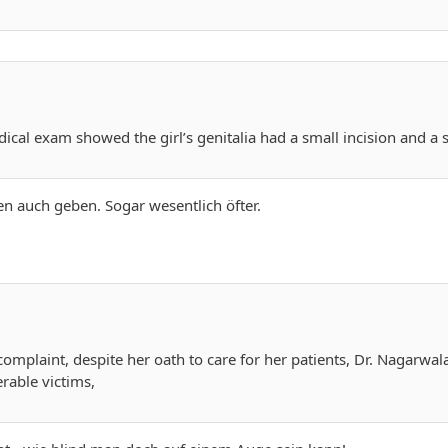
cal exam showed the girl’s genitalia had a small incision and a s
gen auch geben. Sogar wesentlich öfter.
omplaint, despite her oath to care for her patients, Dr. Nagarwala
rable victims,