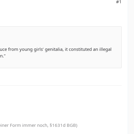
#1
 from young girls’ genitalia, it constituted an illegal
n.”
in einer Form immer noch, §1631d BGB)