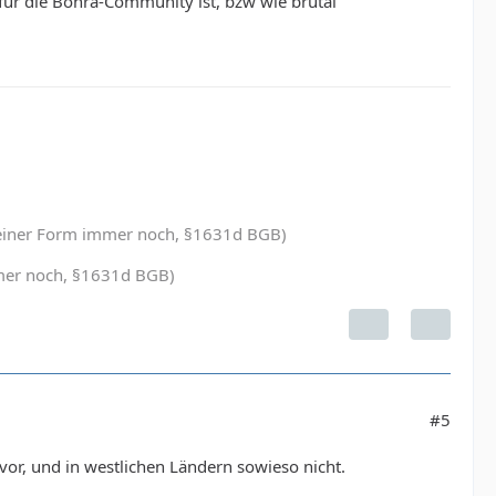
M für die Bohra-Community ist, bzw wie brutal
in einer Form immer noch, §1631d BGB)
immer noch, §1631d BGB)
#5
or, und in westlichen Ländern sowieso nicht.