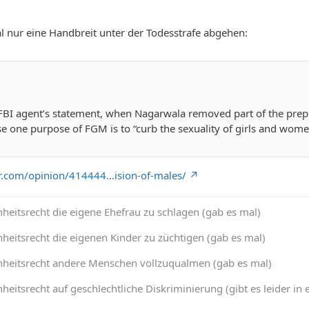
 nur eine Handbreit unter der Todesstrafe abgehen:
FBI agent’s statement, when Nagarwala removed part of the prepuce
se one purpose of FGM is to “curb the sexuality of girls and wome
tr.com/opinion/414444…ision-of-males/
heitsrecht die eigene Ehefrau zu schlagen (gab es mal)
heitsrecht die eigenen Kinder zu züchtigen (gab es mal)
nheitsrecht andere Menschen vollzuqualmen (gab es mal)
heitsrecht auf geschlechtliche Diskriminierung (gibt es leider 