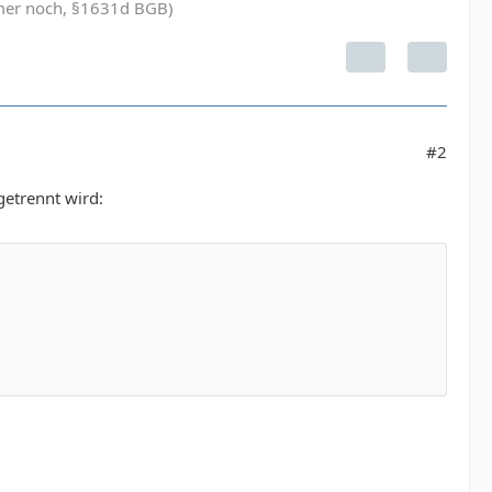
immer noch, §1631d BGB)
#2
etrennt wird: