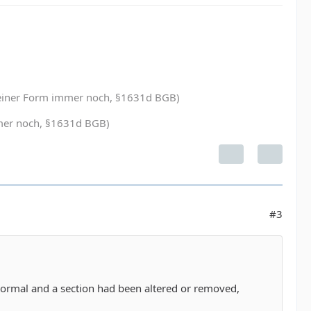
in einer Form immer noch, §1631d BGB)
immer noch, §1631d BGB)
#3
normal and a section had been altered or removed,