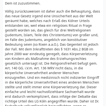
Dem ist zuzustimmen.
Völlig zurückzuweisen ist daher auch die Behauptung, dass
das neue Gesetz irgend eine Unsicherheit aus der Welt
geräumt habe, welches nach Erlaß des Kölner Urteils
entstanden sei, weil etwa ein religiöses Ritual in Frage
gestellt worden sei, das gleich für drei Weltreligionen
(Judentum, Islam, Teile des Christentums) von großer und,
im Falle des Judentums, angeblich von konstitutiver
Bedeutung seien (so Rixen a.a.O.). Das Gegenteil ist jedoch
der Fall. Mit dem Inkrafttreten des § 1631 Abs.2 BGB im
Jahre 2000 war eindeutig geregelt, dass Körperverletzung
von Kindern als Maßnahme des Erziehungsrechtes
gesetzlich untersagt ist. Die Religionsfreiheit befugt gem.
Art. 140 GG. i.V.m. Art. 136 WRV nicht dazu, in die
körperliche Unversehrtheit anderer Menschen
einzugreifen. Und ein medizinisch nicht indizierter Eingriff
in die körperliche Unversehrtheit eines anderen Menschen
stellte und stellt immer eine Körperverletzung dar. Dieser
einfache und leicht nachvollziehbare Sachverhalt wurde
erst dadurch verkompliziert, dass infolge der Debatte das
richtige Urteil des LG Köln angegriffen wurde. Daher ist Dr.
Eschelbach vollumfänglich beizupflichten, wenn er