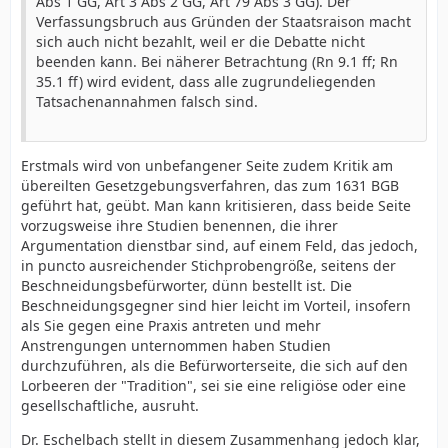
Abs 1 GG, Art 3 Abs 2 GG, Art 79 Abs 3 GG). Der
Verfassungsbruch aus Gründen der Staatsraison macht
sich auch nicht bezahlt, weil er die Debatte nicht
beenden kann. Bei näherer Betrachtung (Rn 9.1 ff; Rn
35.1 ff) wird evident, dass alle zugrundeliegenden
Tatsachenannahmen falsch sind.
Erstmals wird von unbefangener Seite zudem Kritik am
übereilten Gesetzgebungsverfahren, das zum 1631 BGB
geführt hat, geübt. Man kann kritisieren, dass beide Seite
vorzugsweise ihre Studien benennen, die ihrer
Argumentation dienstbar sind, auf einem Feld, das jedoch,
in puncto ausreichender Stichprobengröße, seitens der
Beschneidungsbefürworter, dünn bestellt ist. Die
Beschneidungsgegner sind hier leicht im Vorteil, insofern
als Sie gegen eine Praxis antreten und mehr
Anstrengungen unternommen haben Studien
durchzuführen, als die Befürworterseite, die sich auf den
Lorbeeren der "Tradition", sei sie eine religiöse oder eine
gesellschaftliche, ausruht.
Dr. Eschelbach stellt in diesem Zusammenhang jedoch klar,