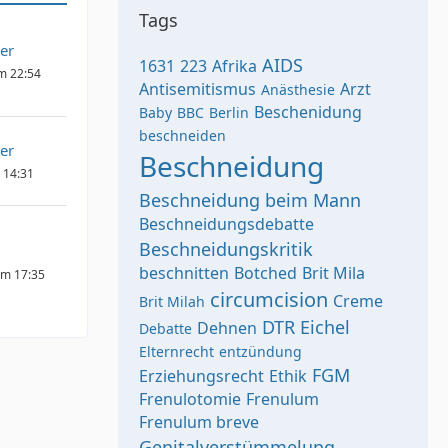
Tags
er
AIDS
1631
223
Afrika
um 22:54
Antisemitismus
Arzt
Anästhesie
Beschenidung
Baby
BBC
Berlin
beschneiden
er
Beschneidung
m 14:31
Beschneidung beim Mann
Beschneidungsdebatte
Beschneidungskritik
beschnitten
Botched
Brit Mila
um 17:35
circumcision
Creme
Brit Milah
DTR
Eichel
Dehnen
Debatte
Elternrecht
entzündung
FGM
Erziehungsrecht
Ethik
Frenulotomie
Frenulum
Frenulum breve
Genitalverstümmelung