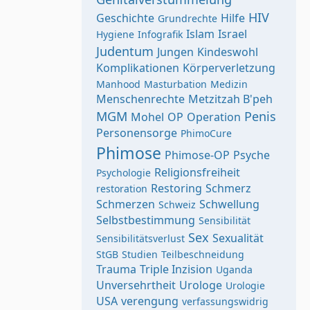
HIV
Geschichte
Hilfe
Grundrechte
Islam
Israel
Hygiene
Infografik
Judentum
Jungen
Kindeswohl
Komplikationen
Körperverletzung
Manhood
Masturbation
Medizin
Menschenrechte
Metzitzah B'peh
MGM
Penis
Mohel
OP
Operation
Personensorge
PhimoCure
Phimose
Phimose-OP
Psyche
Religionsfreiheit
Psychologie
Restoring
Schmerz
restoration
Schmerzen
Schwellung
Schweiz
Selbstbestimmung
Sensibilität
Sex
Sexualität
Sensibilitätsverlust
StGB
Studien
Teilbeschneidung
Trauma
Triple Inzision
Uganda
Unversehrtheit
Urologe
Urologie
USA
verengung
verfassungswidrig