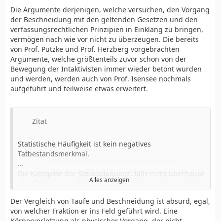
Dimension der Beschneidung. Das elterliche
Die Argumente derjenigen, welche versuchen, den Vorgang
Erziehungsrecht gibt nicht die gleiche Freiheit über das
der Beschneidung mit den geltenden Gesetzen und den
Kind, wie sie der Erwachsene für sich selbst
verfassungsrechtlichen Prinzipien in Einklang zu bringen,
beanspruchen kann.
vermögen nach wie vor nicht zu überzeugen. Die bereits
...
von Prof. Putzke und Prof. Herzberg vorgebrachten
Das Elternrecht lebt aus dem Grundvertrauen darauf,
Argumente, welche größtenteils zuvor schon von der
daß die Eltern das Beste für das Kind wollen und in der
Bewegung der Intaktivisten immer wieder betont wurden
Regel sein Wohl nicht gefährden. Doch das Vertrauen
und werden, werden auch von Prof. Isensee nochmals
hält sich in den Grenzen des Tatbestandes, es hebt
aufgeführt und teilweise etwas erweitert.
dessen Grenzen nicht auf, und es setzt sich über die
körperliche Unversehrtheit des Kindes nicht hinweg.
...
Zitat
Der Schutz der körperlichen Unversehrtheit ist nicht
bloßer Reflex des staatlichen Wächteramtes, sondern
Gegenstand eines eigenen Kindesgrundrechts. Das
Statistische Häufigkeit ist kein negatives
Kind ist Träger des Rechts auf Leben und körperliche
Tatbestandsmerkmal.
Unversehrtheit.
...
...
Die Kategorie der Sozialadäquanz, falls nicht überhaupt
Alles anzeigen
Die staatliche Schutzpflicht lebt auf, wenn die Eltern die
überflüssig, ist auf die Amputation der Vorhaut nicht
physische Integrität des Jungen verletzen oder die
anwendbar.
Der Vergleich von Taufe und Beschneidung ist absurd, egal,
Verletzung anordnen, ohne sich dafür rechtfertigen zu
...
von welcher Fraktion er ins Feld geführt wird. Eine
können.
Dagegen ergibt sich kein hinreichender Grund dafür, im
Körperverletzung als physischer Vorgang, der nicht
Der grundrechtliche Tatbestand, der die Schutzpflicht