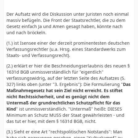
Der Aufsatz wird die Diskussion unter Juristen noch einmal
massiv befügeln. Die Front der Staatsrechtler, die zu dem
Gesetz einfach Ja und Amen gesagt haben, könnte nach
und nach bröckeln.
(1.) ist Isensee einer der derzeit prominentesten deutschen
Verfassungsrechtler (u.a. Hrsg. eines Standardwerks zum
Staats- und Verfassungsrecht).
(2.) erklärt er hier die Beschneidungserlaubnis des neuen §
1631d BGB unmissverständlich für "eigentlich"
verfassungswidrig, auf der letzten Seite des Aufsatzes (S.
327) links oben (unter "3. Ergebnis"): Die Formulierung "
Das
Maßnahmegesetz hat sein Ziel nicht erreicht. Es stiftet
nicht Rechtssicherheit, und es genügt nicht dem
Untermaß der grundrechtlichen Schutzpflicht für das
Kind
" ist unmissverständlich. "Untermaß" heißt: DIESES
Minimum an Schutz MUSS der Staat gewährleisten - und
das tut er hier, mit dem § 1631d BGB, nicht.
(3.) Sieht er eine Art "rechtspolitischen Notstands": Man
habe sich gezwungen gesehen, einen "Kulturkampf" zu