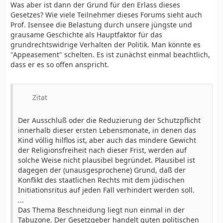
Was aber ist dann der Grund für den Erlass dieses
Beschneidung des weiblichen ist kein Thema. Deren
wegen kein unmittelbares, sondern nur ein sekundäres
Gesetzes? Wie viele Teilnehmer dieses Forums sieht auch
Unzulässigkeit wird als gegeben vorausgesetzt, auch
Erziehungsrecht.
Prof. Isensee die Belastung durch unsere jüngste und
dann, wenn ihr Ausmaß, mutatis mutandis, hinter dem
...
grausame Geschichte als Hauptfaktor für das
der nunmehr erlaubten Beschneidung zurückbleibt und
Daher läßt sich die körperliche Unversehrtheit des
grundrechtswidrige Verhalten der Politik. Man könnte es
auch sie auf religiöse Gründe gestützt wird. Eine
Kindes nicht gegen die Selbstbestimmung der
"Appeasement" schelten. Es ist zunächst einmal beachtlich,
Einwilligung von Sorgeberechtigten wird hier von
Religionsgemeinschaft abwägen.
dass er es so offen anspricht.
vornherein abgetan. Der potentielle Widerspruch zum
Gleichheitssatz wird nicht aufgelöst. Die elterliche
Personensorge umfaßt die Einwilligung für das nicht
einsichts- und urteilsfähige Kind. Das Gesetz sagt aber
Zitat
nicht, ab welchem Alter das Kind anzuhören ist und
seinen eigenen Willen geltend machen, ab wann es sich
Der Ausschluß oder die Reduzierung der Schutzpflicht
widersetzen, ab wann es allein entscheiden kann.
innerhalb dieser ersten Lebensmonate, in denen das
...
Kind völlig hilflos ist, aber auch das mindere Gewicht
Die Entscheidung, welche die Eltern für ihr Kind treffen,
der Religionsfreiheit nach dieser Frist, werden auf
muß aus freier Einsicht, nicht aber aus
solche Weise nicht plausibel begründet. Plausibel ist
unwiderstehlichem Druck des sozialen Umfeldes
dagegen der (unausgesprochene) Grund, daß der
erfolgen. Die Einwilligung der Eltern setzt eine
Konflikt des staatlichen Rechts mit dem jüdischen
sachkundige Beratung über die gesundheitlichen
Initiationsritus auf jeden Fall verhindert werden soll.
Folgen und Risiken voraus (informed consent).
...
...
Das Thema Beschneidung liegt nun einmal in der
Daher gibt das Gesetz die Beschneidung generell frei.
Tabuzone. Der Gesetzgeber handelt guten politischen