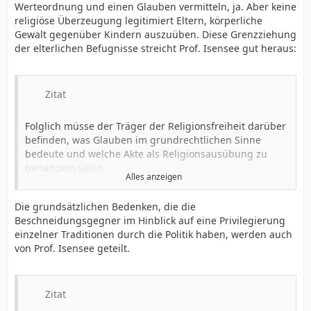
Werteordnung und einen Glauben vermitteln, ja. Aber keine
religiöse Überzeugung legitimiert Eltern, körperliche
Gewalt gegenüber Kindern auszuüben. Diese Grenzziehung
der elterlichen Befugnisse streicht Prof. Isensee gut heraus:
Zitat
Folglich müsse der Träger der Religionsfreiheit darüber
befinden, was Glauben im grundrechtlichen Sinne
bedeute und welche Akte als Religionsausübung zu
behandeln seien.
Alles anzeigen
...
Auf dieser Prämisse baut die Rechtsmeinung, daß die
Die grundsätzlichen Bedenken, die die
rituelle Beschneidung nach dem Selbstverständnis der
Beschneidungsgegner im Hinblick auf eine Privilegierung
Eltern als religiöser Akt („sinnstiftende Integration und
einzelner Traditionen durch die Politik haben, werden auch
Anerkennung als Person“) zu qualifizieren sei
von Prof. Isensee geteilt.
und schon deshalb keine Körperverletzung sein könne.
...
Das Grundrecht der Religionsfreiheit öffnet sich zwar
dem Selbstverständnis des Grundrechtsträgers. Doch
Zitat
ob und wie weit es sich öffnet, bestimmt nicht dieser,