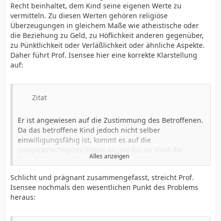
Recht beinhaltet, dem Kind seine eigenen Werte zu
vermitteln. Zu diesen Werten gehören religiöse
Überzeugungen in gleichem Maße wie atheistische oder
die Beziehung zu Geld, zu Höflichkeit anderen gegenüber,
zu Pünktlichkeit oder Verläßlichkeit oder ähnliche Aspekte.
Daher führt Prof. Isensee hier eine korrekte Klarstellung
auf:
Zitat
Er ist angewiesen auf die Zustimmung des Betroffenen.
Da das betroffene Kind jedoch nicht selber
einwilligungsfähig ist, kommt es auf die
(sorgeberechtigten) Eltern an, die für ihr Kind die
Alles anzeigen
Einwilligung erteilen. Die grundrechtliche
Rechtfertigung verschiebt sich also vom Beschneider
Schlicht und prägnant zusammengefasst, streicht Prof.
auf die Eltern und führt auf die Frage, ob die Eltern
Isensee nochmals den wesentlichen Punkt des Problems
ihrerseits von ihrem grundrechtlichen Status her
heraus:
kompetent sind, eine rechtswirksame Einwilligung zu
erteilen.
...