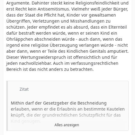
Erziehungsrecht der Eltern und der körperlichen
Argumente. Dahinter steckt keine Religionsfeindlichkeit und
Die Vorzugsstellung der Ehe wird in der neueren
Unversehrtheit des Kindes kann nur nach objektiven,
erst Recht kein Antisemitismus. Vielmehr weiß jeder Bürger,
Rechtsentwicklung abgebaut durch Aufwertung der
verallgemeinerungsfähigen Kriterien entschieden
dass der Staat die Pflicht hat, Kinder vor gewaltsamen
gleichgeschlechtlichen Partnerschaft. Selbst das BVerfG
werden...
Übergriffen, Verletzungen und Misshandlungen zu
folgt mehr dem Zeitgeist als dem Wort der Verfassung
...
schützen. Jeder empfindet es als absurd, dass ein Elternteil
und der sich in deren Wort verkörpernden Tradition.
Aus den Individualgrundrechten der Beteiligten läßt
dafür bestraft werden würde, wenn er seinen Kind ein
sich die Beschneidung nicht rechtfertigen. Doch stellt
Ohrläppchen abschneiden würde - auch dann, wenn das
sich die Frage, ob sich die Rechtfertigung nicht aus den
irgend eine religiöse Überzeugung verlangen würde - nicht
Kollektivgrundrechten der Glaubensgemeinschaft
aber dann, wenn er Teile des Kindlichen Genitals amputiert.
ergibt, um deren Initiationsritus es sich handelt.
Dieser Wertungswiderspruch ist offensichtlich und für
...
jeden nachvollziehbar. Auch im verfassungsrechtlichen
Das Verfassungsrecht wird hier abgelöst durch den
Bereich ist das nicht anders zu betrachten.
biegsamen, ergebnisorientierten Maßstab der
„gelebten Verfassungskultur“, was immer diese Formel
bedeutet. Die Argumentation entzieht sich der
Zitat
juridischen Nachprüfung und entschwebt in den
Himmel wolkiger Begriffe.
Mithin darf der Gesetzgeber die Beschneidung
...
erlauben, wenn er die Erlaubnis an bestimmte Kautelen
Doch verwaltet sie nicht die individuellen
knüpft, die der grundrechtlichen Schutzpflicht für das
Angelegenheiten ihrer Angehörigen, also nicht deren
Kind genügen.
Freiheit, Leben und körperliche Unversehrtheit.
Alles anzeigen
...
...
Das Gesetz bezieht sich auf das männliche Kind.
Daher hat die Religionsgemeinschaft von Verfassungs