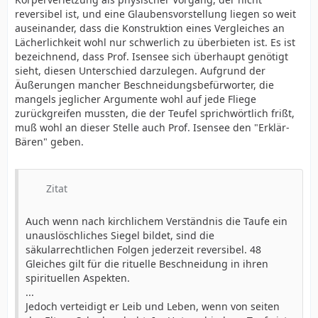
frühkindlichen Alter die Vorhaut zu entfernen aus der
reversibel ist, und eine Glaubensvorstellung liegen so weit
für die körperliche Unversehrtheit auslöst, entfällt nicht
Besorgnis, daß andernfalls im Erwachsenenalter
auseinander, dass die Konstruktion eines Vergleiches an
deshalb, weil die Zirkumzision zu einem religiösen
hygienische Defekte oder gesundheitliche Risiken
Lächerlichkeit wohl nur schwerlich zu überbieten ist. Es ist
Ritual gehört.
auftreten könnten. Die Prophylaxe kann warten, bis die
bezeichnend, dass Prof. Isensee sich überhaupt genötigt
Person selbst einsichts- und urteilsfähig geworden ist.
sieht, diesen Unterschied darzulegen. Aufgrund der
...
Äußerungen mancher Beschneidungsbefürworter, die
Eine Blinddarm- oder Prostataoperation als Prophylaxe
mangels jeglicher Argumente wohl auf jede Fliege
ins Blaue hinein wäre nicht anders zu beurteilen.
zurückgreifen mussten, die der Teufel sprichwörtlich frißt,
...
muß wohl an dieser Stelle auch Prof. Isensee den "Erklär-
Zur Rechtfertigung wird auch ein sozialer Grund
Bären" geben.
genannt: die Beschneidung nehme den Jungen in die
muslimische bzw. jüdische Gemeinde auf, verschaffe
ihm Akzeptanz und vermittle ihm Identität.
...
Zitat
Das angestrebte Ziel läßt sich auch und schonender
erreichen, wenn der Betroffene die Volljährigkeit
Auch wenn nach kirchlichem Verständnis die Taufe ein
erreicht hat und selber entscheiden kann. Dann
unauslöschliches Siegel bildet, sind die
nämlich entfallen alle grundrechtlichen Bedenken.
säkularrechtlichen Folgen jederzeit reversibel. 48
...
Gleiches gilt für die rituelle Beschneidung in ihren
Belastende Rechtsfolgen für das Kind würden in der
spirituellen Aspekten.
Regel erst zu einem Zeitpunkt an die Taufe anknüpfen,
...
an dem es die Religionsmündigkeit erlangt habe und
Jedoch verteidigt er Leib und Leben, wenn von seiten
jederzeit durch Austritt seine Mitgliedschaft mit