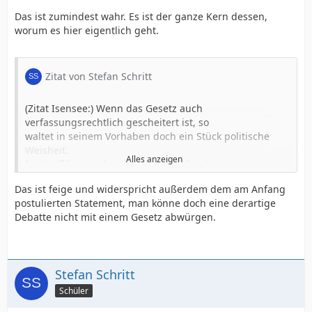
Das ist zumindest wahr. Es ist der ganze Kern dessen,
worum es hier eigentlich geht.
Zitat von Stefan Schritt
(Zitat Isensee:) Wenn das Gesetz auch
verfassungsrechtlich gescheitert ist, so
waltet in seinem Vorhaben doch ein Stück politische
Weisheit.
Alles anzeigen
Im Konflikt zwischen rechtsstaatlicher Konsequenz
und Wahrung des religiösen wie des gesellschaftlichen
Das ist feige und widerspricht außerdem dem am Anfang
Friedens
postulierten Statement, man könne doch eine derartige
entscheidet es sich für den Frieden.113 Ein Kampf der
Debatte nicht mit einem Gesetz abwürgen.
Kulturen soll in Deutschland nicht ausbrechen,114 am
allerwenigsten
ein Kampf mit der jüdischen Kultur.
Stefan Schritt
Schüler