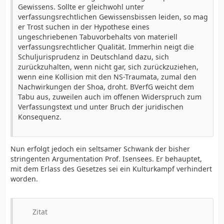
...
Gewissens. Sollte er gleichwohl unter
Das Gesetz fordert, daß die Regeln der ärztlichen Kunst
verfassungsrechtlichen Gewissensbissen leiden, so mag
eingehalten werden.
er Trost suchen in der Hypothese eines
...
ungeschriebenen Tabuvorbehalts von materiell
Probleme dieser Art erheben sich, wenn nach dem
verfassungsrechtlicher Qualität. Immerhin neigt die
Urteil des Arztes Narkose erforderlich ist, aber nach der
Schuljurisprudenz in Deutschland dazu, sich
Tradition, auf die sich die Eltern berufen, die Zufügung
zurückzuhalten, wenn nicht gar, sich zurückzuziehen,
von Schmerzen zum Sinn der Zirkumzision gehört.
wenn eine Kollision mit den NS-Traumata, zumal den
...
Nachwirkungen der Shoa, droht. BVerfG weicht dem
Jedenfalls heiligt die Achtung vor dem religiösen
Tabu aus, zuweilen auch im offenen Widerspruch zum
Brauchtum nicht Prozeduren, welche die körperliche
Verfassungstext und unter Bruch der juridischen
Qual des wehrlosen Jungen planmäßig in Kauf nehmen
Konsequenz.
oder geradezu ritualisieren („Wer den Schmerz nicht
erträgt, gehört nicht dazu.“)
...
Nun erfolgt jedoch ein seltsamer Schwank der bisher
Aus grundrechtlicher Sicht ist es allen Beteiligten
stringenten Argumentation Prof. Isensees. Er behauptet,
zumutbar, mit einer Maßnahme solcher Art zu warten,
mit dem Erlass des Gesetzes sei ein Kulturkampf verhindert
bis das Kind selber die Einwilligung erteilen kann. Das
worden.
Gesetz weicht dem Problem aus.
...
Die Klausel ist zu unbestimmt, zu weit, zu weich, um
Zitat
Inhalt und Ausmaß des Vorbehalts mit der gebotenen
Deutlichkeit erkennen zu lassen und Rechtssicherheit