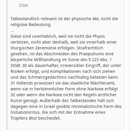
Die Religionsfreiheit der Eltern bietet keine Grundlage.
Zitat
Denn auch dieses Freiheitsrecht hält sich in den
Grenzen der Selbstbestimmung.
Tatbestandlich relevant ist der physische Akt, nicht die
...
religiöse Bedeutung.
Wenn überhaupt, so kommt für eine Disposition der
...
Eltern nur das Elternrecht in Betracht. Die Eltern
Diese sind unerheblich, weil sie nicht die Physis
nehmen die grundrechtlichen, damit auch die
verletzen, nicht aber deshalb, weil sie innerhalb einer
religiösen Belange des Kindes treuhänderisch wahr,
liturgischen Zeremonie erfolgen. Strafrechtlich
soweit das Kind noch nicht grundrechtsmündig ist.
gesehen, ist das Abschneiden des Praeputiums eine
...
körperliche Mißhandlung im Sinne des § 223 Abs. 1
Die Eltern sind Schicksal, und sie bereiten Schicksal.
StGB: 30 als dauerhafter, irreversibler Eingriff, der unter
...
Risiken erfolgt, und Komplikationen nach sich ziehen
Die religiöse Erziehung aber gehört zur Kernkompetenz
und das Schmerzgedächtnis nachhaltig belasten kann.
des Elternrechts.
31 Vollends provoziert sie das staatliche Wächteramt,
Das bedeutet nicht, daß das Recht zur religiösen
wenn sie in herkömmlicher Form ohne Narkose erfolgt
Kindererziehung die Einwilligung in die Beschneidung
32 oder wenn die Narkose nicht den Regeln ärztlicher
ohne weiteres abdeckte. 24 Sie deckt die elterliche
Kunst genügt. Außerhalb des Tatbestandes hält sich
Entscheidung über die Aufnahme in die
dagegen eine in Israel geübte minimalistische Form des
Religionsgemeinschaft. Das aber ist nur die spirituelle
Initiationsritus, die sich mit der Entnahme eines
Dimension des Initiationsrituals. Dagegen wehrt sich
Tropfens Blut bescheidet.
das Grundrecht auf körperliche Unversehrtheit gegen
die Amputation der Vorhaut, also gegen die physische