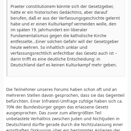
herzustellen.
Praeter constitutionem könnte sich der Gesetzgeber,
...
hätte er ein historisches Gedächtnis, aber darauf
Das Wächteramt begleitet die Ausübung des
berufen, daß er aus der Verfassungsgeschichte gelernt
Elternrechts von Anfang an und ohne Unterbrechung.
habe und er einen Kulturkampf vermeiden wolle, den
Der Staat kann sich seines Amtes nicht entledigen und
im späten 19. Jahrhundert ein liberaler
das Gesetz kann ihn davon auch nicht zeitweilig und
Fundamentalismus gegen die katholische Kirche
nicht gegenständlich beschränkt suspendieren.
entfesselte...Einer solchen Gefahr will der Gesetzgeber
...
heute wehren. So inhaltlich unklar und
Anästhesie, die dem Vorbehalt unterliegt, wird nicht
verfassungsrechtlich anfechtbar das Gesetz auch ist –
gesetzlich vorgeschrieben. Sie unterbleibt also, oder sie
darin trifft es eine deutliche Entscheidung: in
liegt in unbefugten Händen.
Deutschland darf es keinen Kulturkampf mehr geben.
...
Doch die Verantwortung für die Einhaltung der
Vorgaben liegt bei der Religionsgesellschaft, die den
Beschneider ordiniert, freilich unter der Bedingung,
Die Teilnehmer unseres Forums haben schon oft und an
daß sie sich auf die Einwilligung der Eltern stützen
mehreren Stellen davon gesprochen, dass sie das Gegenteil
kann.
befürchten. Einer Infratest-Umfrage zufolge haben sich ca.
...
70% der Bundesbürger gegen das erlassene Gesetz
Es ist die Religionsgesellschaft, die definiert, was das
ausgesprochen. Das zuvor zum allergrößten Teil
Kindeswohl erheischt und was die Regeln ärztlicher
unbelastete Verhältnis zwischen Juden und Nichtjuden in
Kunst für die Zirkumzision verlangen.
Deutschland dürfte gerade durch die Nichtzulassung einer
...
ernsthaften Diskussion über ein bestimmtes Anliegen der