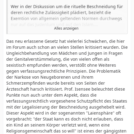
sondern das Grundrecht. Sein Träger erkennt der
Wer in der Diskussion um die rituelle Beschneidung für
Beschneidung religiöse Bedeutung zu. Doch ob der Akt
deren rechtliche Zulässigkeit plädiert, bezieht die
damit auch als religiös im Sinne der Grundrechte aus
Exemtion von allgemein geltenden Normen durchwegs
Art. 4 und Art. 6 Abs. 2 GG gilt, entscheidet sich nach
nur auf das Judentum und auf den Islam....
den weltlichen Kriterien der staatlichen Verfassung. Die
Alles anzeigen
...
Begriffe „Glaube“, „religiöses Bekenntnis“ und
Den verfassungsrechtlichen Anforderungen der
„Religionsausübung“ in Art. 4 GG sind keine religiösen,
Das neu erlassene Gesetz hat vielerlei Schwächen, die hier
Rationalität, der Verallgemeinerungsfähigkeit und der
sondern säkulare Begriffe, nicht subjektive
im Forum auch schon an vielen Stellen kritisiert wurden. Die
Rechtsgleichheit genügen diese Gründe nicht.
Prätentionen, sondern objektive Vorgaben. Die
Ungleichbehandlung von Mädchen und Jungen in Fragen
...
Grundrechte bieten dem Einzelnen rechtliche Räume,
der Genitalverstümmelung, die von vielen offen als
Ein genereller Traditionsvorbehalt ist der Verfassung
sich in seiner Subjektivität zu entfalten, nicht aber über
sexistisch empfunden werden, verstößt ohne Weiteres
fremd. Sie ist ausgelegt auf Neubegründung der
Art, Reichweite und Grenzen dieser Räume zu
gegen verfassungsrechtliche Prinzipien. Die Problematik
staatlichen Ordnung, nach rationalen Prinzipien aus
disponieren.
der Narkose von Neugeborenen und ihrem
dem aufklärerischen Geist der Freiheit. Ihr normativer
Denn damit könnte er über den Freiraum der anderen
Schmerzempfinden wurde bereits von Seiten der
Geltungsanspruch setzt sich im Konfliktfall über das
bestimmen. Da diese das gleiche Recht beanspruchen
Ärzteschaft harsch kritisiert. Prof. Isensee beleuchtet diese
geschichtlich Gewordene hinweg. Die Verfassung ist in
könnten, schlüge grundrechtliche Freiheit um in
Punkte nun auch unter dem Aspekt, dass die
Wesen und Wirkung ungeschichtlich.
Anarchie. Daher enthält das Grundrecht der Eltern zur
verfassungsrechtlich vorgesehene Schutzpflicht des Staates
...
religiösen Erziehung keine Ermächtigung dazu, die
mit der Legalisierung der Beschneidung ausgehebelt wird.
Das gilt in besonderem Maße für die Grundrechte, die,
Amputation der Vorhaut als exklusiv religiösen Akt zu
Dieser Aspekt wird in der sogenannten "Laiensphäre" oft
ausgerichtet auf die universale, emanzipatorische Idee
deklarieren....
vorgebracht: "der Staat kann es doch nicht erlauben, dass
der Menschenrechte, alle hergebrachten Ordnungen
...
ein Kind an seinem Körper verletzt wird, wenn eine
unter Rechtfertigungszwang stellen ...
Der Grenzstreit zwischen dem religiösen
Religionsgemeinschaft das so will" ist eines der gängigsten
...