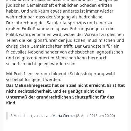
Der Mohel kann ohne Assistenz eines Arztes oder einer
jüdischen Gemeinschaft erheblichen Schaden erlitten
Krankenschwester operieren. Die Operation durch den
haben. Und wie kaum etwas anderes ist immer wieder
Arzt wird nicht als rituell anerkannt. Die jüdische
wahrnehmbar, dass der Vorgang als bedrohliche
Gemeinde bestimmt, ob und wie der Säugling betäubt
Durchbrechung des Säkularitätsprinzips und einer zu
wird.
großen Einflußnahme religiöser Führungsriegen in die
Politik wahrgenommen wird, wobei der Vorwurf zu gleichen
Teilen die Religionsführer der jüdischen, muslimischen und
christlichen Gemeinschaften trifft. Der Grundstein für ein
friedvolles Nebeneinander von atheistischen, agnostischen
und religiös orientierten Menschen kann hierdurch
sicherlich nicht gelegt worden sein.
Mit Prof. Isensee kann folgende Schlussfolgerung wohl
vorbehaltlos geteilt werden:
Das Maßnahmegesetz hat sein Ziel nicht erreicht. Es stiftet
nicht Rechtssicherheit, und es genügt nicht dem
Untermaß der grundrechtlichen Schutzpflicht für das
Kind.
8 Mal editiert, zuletzt von
Maria Werner
(
8. April 2013 um 20:00
)