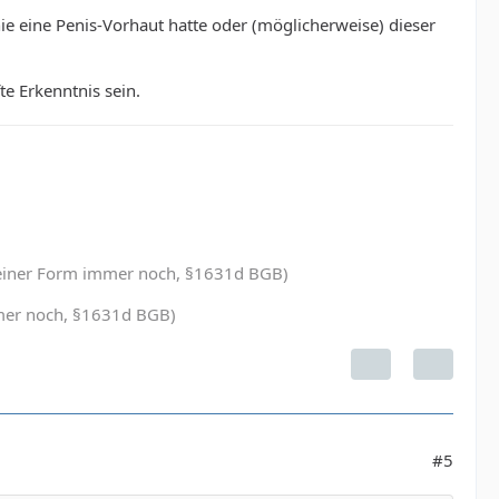
ie eine Penis-Vorhaut hatte oder (möglicherweise) dieser
e Erkenntnis sein.
in einer Form immer noch, §1631d BGB)
immer noch, §1631d BGB)
#5