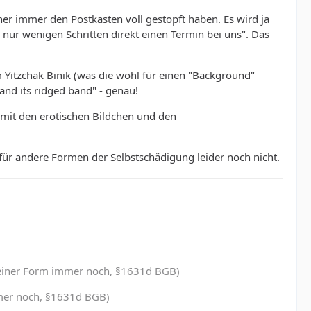
her immer den Postkasten voll gestopft haben. Es wird ja
n nur wenigen Schritten direkt einen Termin bei uns". Das
m Yitzchak Binik (was die wohl für einen "Background"
and its ridged band" - genau!
mit den erotischen Bildchen und den
ür andere Formen der Selbstschädigung leider noch nicht.
in einer Form immer noch, §1631d BGB)
immer noch, §1631d BGB)