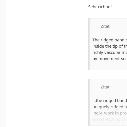
Sehr richtig!
Zitat
The ridged band of
inside the tip of t
richly vascular m
by movement-sens
Zitat
...the ridged band
uniquely ridged o
ingly, work in pro
and stretching of 
gers reflex contr