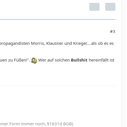
#3
opagandisten Morris, Klausner und Krieger....als ob es es
auen zu Füßen!".
Wer auf solchen
Bullshit
hereinfällt ist
in einer Form immer noch, §1631d BGB)