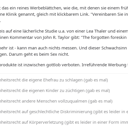
 das ein reines Werbeblättchen, wie die, mit denen sie einem frü
ine Klinik genannt, gleich mit klickbarem Link. "Vereinbaren Sie i
.
s auf eine lächerliche Studie u.a. von einer Lea Thaler und eine
einen Kommentar von John R. Taylor gibt: "The forgotten foreskin 
ehr ist - kann man auch nichts messen. Und dieser Schwachsinn 
n. Darum geht es beim Sex nicht.
rodukte ist inzwischen gottlob verboten. Irreführende Werbung f
heitsrecht die eigene Ehefrau zu schlagen (gab es mal)
heitsrecht die eigenen Kinder zu züchtigen (gab es mal)
nheitsrecht andere Menschen vollzuqualmen (gab es mal)
heitsrecht auf geschlechtliche Diskriminierung (gibt es leider 
heitsrecht auf Körperverletzung (gibt es leider in einer Form 