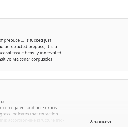
 prepuce ... is tucked just
he unretracted prepuce; it is a
ucosal tissue heavily innervated
itive Meissner corpuscles.
 is
r corrugated, and not surpris-
gress indicates that retraction
this accordion-like structure trig-
Alles anzeigen
action of bulbocavernosus and