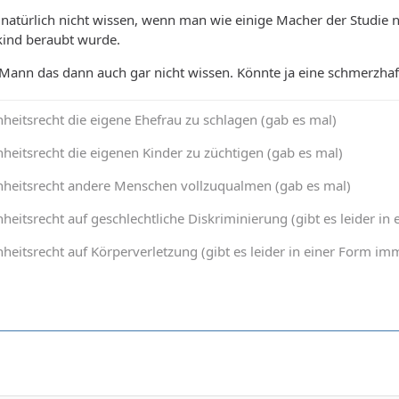
 These “bulb muscles” compress
natürlich nicht wissen, wenn man wie einige Macher der Studie n
of the penis and among other
kind beraubt wurde.
deep erogenous sensation
....
ann das dann auch gar nicht wissen. Könnte ja eine schmerzhaft
heitsrecht die eigene Ehefrau zu schlagen (gab es mal)
heitsrecht die eigenen Kinder zu züchtigen (gab es mal)
nheitsrecht andere Menschen vollzuqualmen (gab es mal)
heitsrecht auf geschlechtliche Diskriminierung (gibt es leider 
heitsrecht auf Körperverletzung (gibt es leider in einer Form 