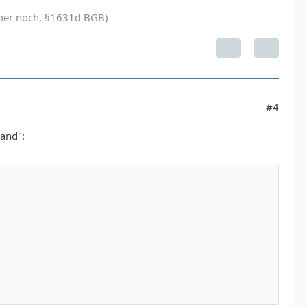
immer noch, §1631d BGB)
#4
band":