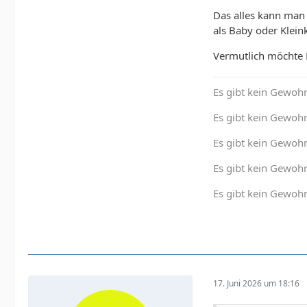
bulbospongiosus.
Das alles kann man 
the root or bulb 
als Baby oder Klein
things, including
Vermutlich möchte M
Es gibt kein Gewohn
Es gibt kein Gewohn
Es gibt kein Gewoh
Es gibt kein Gewohn
Es gibt kein Gewohn
17. Juni 2026 um 18:16