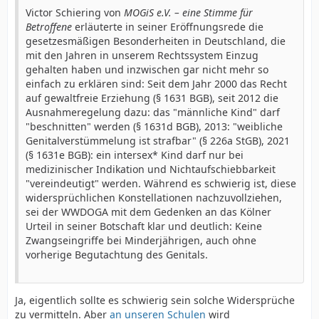
Victor Schiering von
MOGiS e.V. – eine Stimme für
Betroffene
erläuterte in seiner Eröffnungsrede die
gesetzesmäßigen Besonderheiten in Deutschland, die
mit den Jahren in unserem Rechtssystem Einzug
gehalten haben und inzwischen gar nicht mehr so
einfach zu erklären sind: Seit dem Jahr 2000 das Recht
auf gewaltfreie Erziehung (§ 1631 BGB), seit 2012 die
Ausnahmeregelung dazu: das "männliche Kind" darf
"beschnitten" werden (§ 1631d BGB), 2013: "weibliche
Genitalverstümmelung ist strafbar" (§ 226a StGB), 2021
(§ 1631e BGB): ein intersex* Kind darf nur bei
medizinischer Indikation und Nichtaufschiebbarkeit
"vereindeutigt" werden. Während es schwierig ist, diese
widersprüchlichen Konstellationen nachzuvollziehen,
sei der WWDOGA mit dem Gedenken an das Kölner
Urteil in seiner Botschaft klar und deutlich: Keine
Zwangseingriffe bei Minderjährigen, auch ohne
vorherige Begutachtung des Genitals.
Ja, eigentlich sollte es schwierig sein solche Widersprüche
zu vermitteln. Aber
an unseren Schule
n
wird