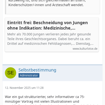
kurzweilig ist, und sich gleichermaßen an Eltern,
Kinderschützer/-innen und Ärzteschaft wendet.
Eintritt frei: Beschneidung von Jungen
ohne Indikation: Medizinische,
gesellschaftliche und ethische
Mehr als 70.000 Jungen verlieren jedes Jahr gesunde
Perspektiven auf eines der größten Tabu
Teile ihres Geschlechtsorganes. Dabei beruht ca. ein
Themen im deutschen Kinderschutz
Drittel auf medizinischen Fehldiagnosen,... Dienstag,…
www.kulturlotse.de
Selbstbestimmung
Administrator
12. November 2025 um 11:28
War ein gut strukturierter, sehr informativer ca 75-
minütiger Vortrag mit vielen Illustrationen und