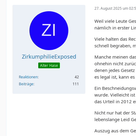
27. August 2025 um 02:
Weil viele Leute Ges
nämlich in erster L
Viele halten das Re
schnell begraben, 
ZirkumphilieExposed
Manche meinen dass 
ohnehin nicht zurü
Alter Hase
denen jedes Gesetz 
es legal ist, kann e
Reaktionen
42
Beiträge
111
Ein Beschneidungsve
wurde. Vielleicht is
das Urteil in 2012 ei
Nicht nur hat der S
lebenslange Leid Ge
Auszug aus dem Ge