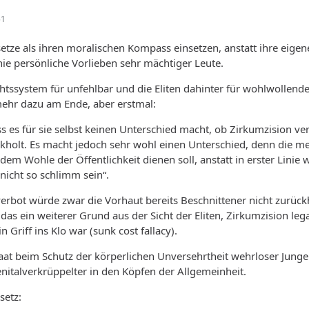
51
etze als ihren moralischen Kompass einsetzen, anstatt ihre eigene
inie persönliche Vorlieben sehr mächtiger Leute.
chtssystem für unfehlbar und die Eliten dahinter für wohlwollend
mehr dazu am Ende, aber erstmal:
es für sie selbst keinen Unterschied macht, ob Zirkumzision ver
ckholt. Es macht jedoch sehr wohl einen Unterschied, denn die 
dem Wohle der Öffentlichkeit dienen soll, anstatt in erster Linie
s nicht so schlimm sein“.
rbot würde zwar die Vorhaut bereits Beschnittener nicht zurück
t das ein weiterer Grund aus der Sicht der Eliten, Zirkumzision leg
n Griff ins Klo war (sunk cost fallacy).
taat beim Schutz der körperlichen Unversehrtheit wehrloser Jun
nitalverkrüppelter in den Köpfen der Allgemeinheit.
setz: