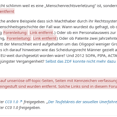
cht schlimm weil es eine „Menschenrechtsverletzung“ ist, sondern
entfernt
iche andere Beispiele dass sich Machthaber durch ihr Rechtssystem
enschheitsgeschichte der Fall war. Wann wurdest du gefragt, ob 
ng
Forenleitung:
Link entfernt
.) Oder ob ein Personalausweis zur
ng,
Forenleitung:
Link entfernt
) Oder ob Patente zwei Jahrzehnte 
itt der Menschheit wird aufgehalten um das Oligopol weniger Gr
s ich darauf hinweisen wie das Scheidungsrecht Männer gezielt 
e EU-weit durchgesetzt worden wäre? Und 2012 SOPA, PIPA, ACTA
 jüngster Vergangenheit?
Selbst das ZDF konnte nicht mehr dazu
 auf unseriöse off-topic-Seiten, Seiten mit Kennzeichen verfassun
ngestuft sind wurden entfernt. Solche Links sind in diesem Foru
ter
CC0 1.0
freigegeben. „
Der Teufelskreis der sexuellen Unerfahr
ter CC0 1.0 freigegeben.