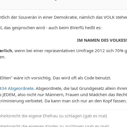
ntlich der Souverän in einer Demokratie, nämlich das VOLK stehe
l, das gesprochen wird - auch beim BVerfG heißt es:
IM NAMEN DES VOLKES!
erlich
, wenn bei einer repräsentativen Umfrage 2012 sich 70% 
en.
liten" wäre ich vorsichtig. Das wird oft als Code benutzt.
434 Abgeordnete
. Abgeordnete, die laut Grundgesetz allein ihre
s JEDEM, also nicht nur Männern, Frauen und Mädchen das Recht 
kriminierung verbietet. Da kann man sich nur an den Kopf fassen.
heitsrecht die eigene Ehefrau zu schlagen (gab es mal)
heitsrecht die eigenen Kinder zu züchtigen (gab es mal)