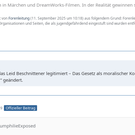
 in Märchen und DreamWorks-Filmen. In der Realität gewinnen si
zt von
Forenleitung
(
11. September 2025 um 10:18
) aus folgendem Grund: Forenlei
rganisationen und Seiten, die als jugendgefährdend eingestuft sind wurden entfer
s Leid Beschnittener legitimiert – Das Gesetz als moralischer K
“ geändert.
09
Offizieller Beitrag
rkumphilieExposed