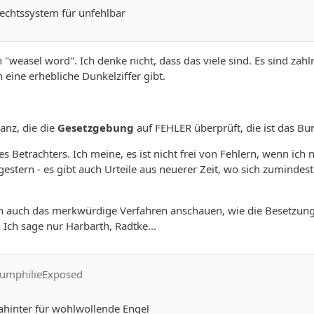
Rechtssystem für unfehlbar
ein "weasel word". Ich denke nicht, dass das viele sind. Es sind za
h eine erhebliche Dunkelziffer gibt.
tanz, die die
Gesetzgebung
auf FEHLER überprüft, die ist das Bu
es Betrachters. Ich meine, es ist nicht frei von Fehlern, wenn ic
gestern - es gibt auch Urteile aus neuerer Zeit, wo sich zumindes
 auch das merkwürdige Verfahren anschauen, wie die Besetzung de
". Ich sage nur Harbarth, Radtke...
rkumphilieExposed
 dahinter für wohlwollende Engel