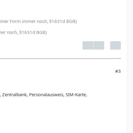
in einer Form immer noch, §1631d BGB)
immer noch, §1631d BGB)
#3
 Zentralbank, Personalausweis, SIM-Karte,