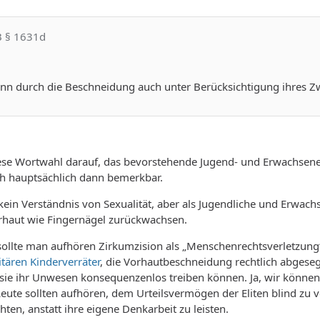
B § 1631d
wenn durch die Beschneidung auch unter Berücksichtigung ihres 
diese Wortwahl darauf, das bevorstehende Jugend- und Erwachsen
h hauptsächlich dann bemerkbar.
ein Verständnis von Sexualität, aber als Jugendliche und Erwachs
orhaut wie Fingernägel zurückwachsen.
llte man aufhören Zirkumzision als „Menschenrechtsverletzung“ 
itären Kinderverräter
, die Vorhautbeschneidung rechtlich abges
 sie ihr Unwesen konsequenzenlos treiben können. Ja, wir können
 Leute sollten aufhören, dem Urteilsvermögen der Eliten blind 
ten, anstatt ihre eigene Denkarbeit zu leisten.