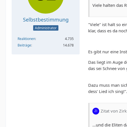
Viele halten das 
Selbstbestimmung
"Viele" ist halt so 
Administrator
klar, dass es da noc
Reaktionen
4.735
Beiträge
14.678
Es gibt nur eine Ins
Das liegt im Auge d
das sei Schnee von 
Dazu muss man sich
dess' Lied ich sing!
Zitat von Zi
...und die Eliten