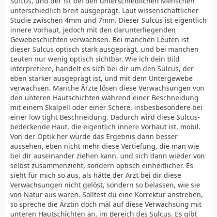
Sulcus, und der ist bei den unterschiedlichen Menschen
unterschiedlich breit ausgeprägt. Laut wissenschaftlicher
Studie zwischen 4mm und 7mm. Dieser Sulcus ist eigentlich
innere Vorhaut, jedoch mit den darunterliegenden
Gewebeschichten verwachsen. Bei manchen Leuten ist
dieser Sulcus optisch stark ausgeprägt, und bei manchen
Leuten nur wenig optisch sichtbar. Wie ich dein Bild
interpretiere, handelt es sich bei dir um den Sulcus, der
eben stärker ausgeprägt ist, und mit dem Untergewebe
verwachsen. Manche Ärzte lösen diese Verwachsungen von
den unteren Hautschichten während einer Beschneidung
mit einem Skalpell oder einer Schere, insbesbesondere bei
einer low tight Beschneidung. Dadurch wird diese Sulcus-
bedeckende Haut, die eigentlich innere Vorhaut ist, mobil.
Von der Optik her würde das Ergebnis dann besser
aussehen, eben nicht mehr diese Vertiefung, die man wie
bei dir auseinander ziehen kann, und sich dann wieder von
selbst zusammenzieht, sondern optisch einheitlicher. Es
sieht für mich so aus, als hätte der Arzt bei dir diese
Verwachsungen nicht gelöst, sondern so belassen, wie sie
von Natur aus waren. Solltest du eine Korrektur anstreben,
so spreche die Ärztin doch mal auf diese Verwachsung mit
unteren Hautschichten an, im Bereich des Sulcus. Es gibt